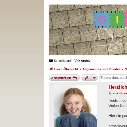
Schnellzugriff
FAQ
Archiv
Foren-Übersicht
Allgemeines und Privates
G
antworten
Herzlic
B
von
Karam
e
i
Heute möcht
t
Vielen Dan
r
a
g
Hier ein p
https://yo