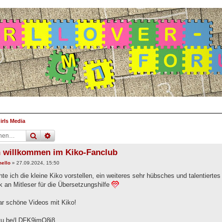
irls Media
suche
erweiterte
suche
h willkommen im Kiko-Fanclub
ello
»
27.09.2024, 15:50
e ich die kleine Kiko vorstellen, ein weiteres sehr hübsches und talentiert
k an Mitleser für die Übersetzungshilfe
aar schöne Videos mit Kiko!
utu.be/LDFK9jmQ8j8