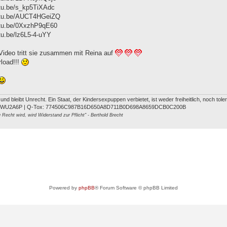
utu.be/s_kp5TiXAdc
outu.be/AUCT4HGeiZQ
utu.be/0XxzhP9qE60
utu.be/lz6L5-4-uYY
Video tritt sie zusammen mit Reina auf
rload!!!
t und bleibt Unrecht. Ein Staat, der Kindersexpuppen verbietet, ist weder freiheitlich, noch tol
FWU2A6P | Q-Tox: 774506C987B16D650A8D711B0D698A8659DCB0C200B
Recht wird, wird Widerstand zur Pflicht" - Berthold Brecht
Powered by
phpBB
® Forum Software © phpBB Limited