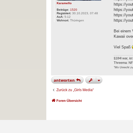
Karamello
https://yo
https://y
Beiträge:
1520
Registriert:
30.10.2023, 07:48
https://yo
AoA:
5-12
https://yo
Wohnort:
Thüringen
Bei einem 
Kawaii ove
Viel Spaß
§184l war, is
Threema: N
"Wo Unrecht zu 
antworten
Zurück zu „Girls Media“
Foren-Übersicht