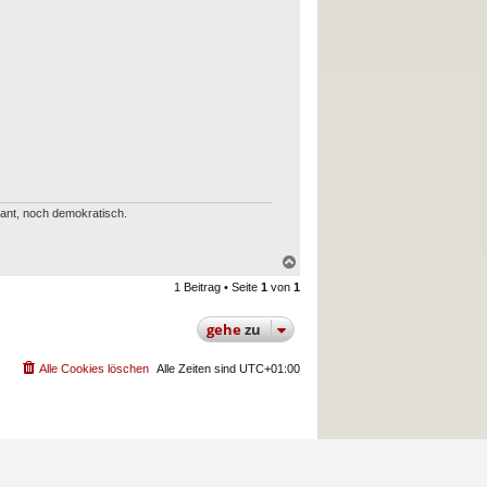
erant, noch demokratisch.
N
a
1 Beitrag • Seite
1
von
1
c
h
o
gehe
zu
b
e
n
Alle Cookies löschen
Alle Zeiten sind
UTC+01:00