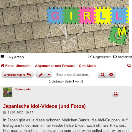
FAQ
Archiv
Registrieren
Anmelden
Foren-Übersicht
Allgemeines und Privates
Girls Media
suche
erweiter
antworten
1 Beitrag • Seite
1
von
1
Spinatpeter
Japanische Idol-Videos (und Fotos)
B
11.06.2025, 19:27
e
i
In Japan gibt es ja diese schönen Mädchen-Bands, die Idol-Gruppen. Auf
t
Instagram findet man immer wieder heiße Bilder, auch oftmals Pikantes.
r
a
Das mag vielleicht z.T. grenzwertig sein, aber wenn selbst auf Twitter und