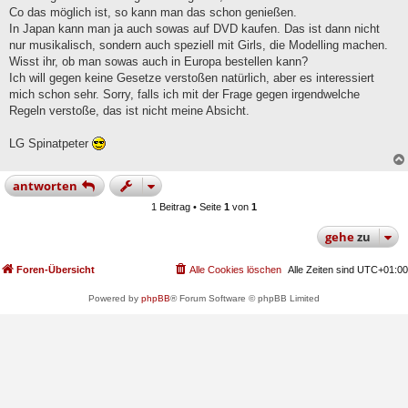
g
Co das möglich ist, so kann man das schon genießen.
In Japan kann man ja auch sowas auf DVD kaufen. Das ist dann nicht
nur musikalisch, sondern auch speziell mit Girls, die Modelling machen.
Wisst ihr, ob man sowas auch in Europa bestellen kann?
Ich will gegen keine Gesetze verstoßen natürlich, aber es interessiert
mich schon sehr. Sorry, falls ich mit der Frage gegen irgendwelche
Regeln verstoße, das ist nicht meine Absicht.
LG Spinatpeter
antworten
1 Beitrag • Seite
1
von
1
gehe
zu
Foren-Übersicht
Alle Cookies löschen
Alle Zeiten sind
UTC+01:00
Powered by
phpBB
® Forum Software © phpBB Limited