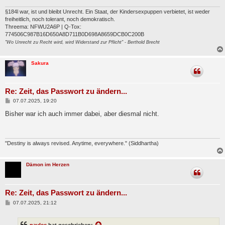
§184l war, ist und bleibt Unrecht. Ein Staat, der Kindersexpuppen verbietet, ist weder
freiheitlich, noch tolerant, noch demokratisch.
Threema: NFWU2A6P | Q-Tox:
774506C987B16D650A8D711B0D698A8659DCB0C200B
"Wo Unrecht zu Recht wird, wird Widerstand zur Pflicht" - Berthold Brecht
Sakura
Re: Zeit, das Passwort zu ändern...
B
07.07.2025, 19:20
e
i
Bisher war ich auch immer dabei, aber diesmal nicht.
t
r
a
g
"Destiny is always revised. Anytime, everywhere." (Siddhartha)
Dämon im Herzen
Re: Zeit, das Passwort zu ändern...
B
07.07.2025, 21:12
e
i
t
naylee
hat geschrieben: