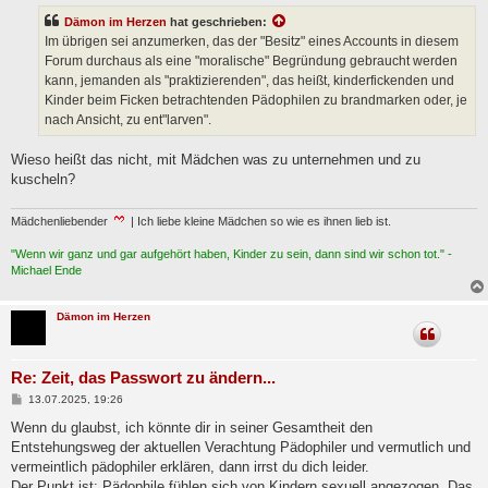
t
Dämon im Herzen
hat geschrieben:
r
a
Im übrigen sei anzumerken, das der "Besitz" eines Accounts in diesem
g
Forum durchaus als eine "moralische" Begründung gebraucht werden
kann, jemanden als "praktizierenden", das heißt, kinderfickenden und
Kinder beim Ficken betrachtenden Pädophilen zu brandmarken oder, je
nach Ansicht, zu ent"larven".
Wieso heißt das nicht, mit Mädchen was zu unternehmen und zu
kuscheln?
Mädchenliebender
| Ich liebe kleine Mädchen so wie es ihnen lieb ist.
"Wenn wir ganz und gar aufgehört haben, Kinder zu sein, dann sind wir schon tot." -
Michael Ende
Dämon im Herzen
Re: Zeit, das Passwort zu ändern...
B
13.07.2025, 19:26
e
i
Wenn du glaubst, ich könnte dir in seiner Gesamtheit den
t
Entstehungsweg der aktuellen Verachtung Pädophiler und vermutlich und
r
a
vermeintlich pädophiler erklären, dann irrst du dich leider.
g
Der Punkt ist: Pädophile fühlen sich von Kindern sexuell angezogen. Das