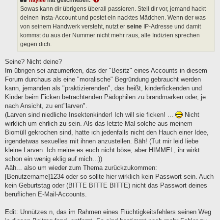
r
a
Sowas kann dir übrigens überall passieren. Stell dir vor, jemand hackt
g
deinen Insta-Account und postet ein nacktes Mädchen. Wenn der was
von seinem Handwerk versteht, nutzt er
seine
IP-Adresse und damit
kommst du aus der Nummer nicht mehr raus, alle Indizien sprechen
gegen dich.
Seine? Nicht deine?
Im übrigen sei anzumerken, das der "Besitz" eines Accounts in diesem
Forum durchaus als eine "moralische" Begründung gebraucht werden
kann, jemanden als "praktizierenden", das heißt, kinderfickenden und
Kinder beim Ficken betrachtenden Pädophilen zu brandmarken oder, je
nach Ansicht, zu ent"larven".
(Larven sind niedliche Insektenkinder! Ich will sie ficken! ...
Nicht
wirklich um ehrlich zu sein. Als das letzte Mal solche aus meinem
Biomüll gekrochen sind, hatte ich jedenfalls nicht den Hauch einer Idee,
irgendetwas sexuelles mit ihnen anzustellen. Bäh! (Tut mir leid liebe
kleine Larven. Ich meine es euch nicht böse, aber HIMMEL, ihr wirkt
schon ein wenig eklig auf mich...))
Aäh... also um wieder zum Thema zurückzukommen:
[Benutzername]1234 oder so sollte hier wirklich kein Passwort sein. Auch
kein Geburtstag oder (BITTE BITTE BITTE) nicht das Passwort deines
beruflichen E-Mail-Accounts.
Edit: Unnützes n, das im Rahmen eines Flüchtigkeitsfehlers seinen Weg