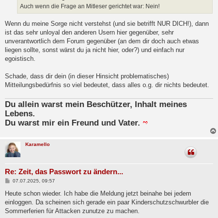
a
Auch wenn die Frage an Mitleser gerichtet war: Nein!
g
Wenn du meine Sorge nicht verstehst (und sie betrifft NUR DICH!), dann
ist das sehr unloyal den anderen Usern hier gegenüber, sehr
unverantwortlich dem Forum gegenüber (an dem dir doch auch etwas
liegen sollte, sonst wärst du ja nicht hier, oder?) und einfach nur
egoistisch.
Schade, dass dir dein (in dieser Hinsicht problematisches)
Mitteilungsbedürfnis so viel bedeutet, dass alles o.g. dir nichts bedeutet.
Du allein warst mein Beschützer, Inhalt meines
Lebens.
Du warst mir ein Freund und Vater.
Karamello
Re: Zeit, das Passwort zu ändern...
B
07.07.2025, 09:57
e
i
Heute schon wieder. Ich habe die Meldung jetzt beinahe bei jedem
t
einloggen. Da scheinen sich gerade ein paar Kinderschutzschwurbler die
r
a
Sommerferien für Attacken zunutze zu machen.
g