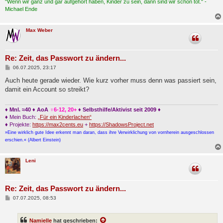
"Wenn wir ganz und gar aufgehört haben, Kinder zu sein, dann sind wir schon tot." -
Michael Ende
Max Weber
Re: Zeit, das Passwort zu ändern...
B
06.07.2025, 23:17
e
i
Auch heute gerade wieder. Wie kurz vorher muss denn was passiert sein,
t
damit ein Account so streikt?
r
a
g
♦ Mnl. ≈40 ♦ AoA
♀6-12, 20+
♦ Selbsthilfe/Aktivist seit 2009 ♦
♦ Mein Buch:
„Für ein Kinderlachen“
♦ Projekte:
https://max2cents.eu
+
https://ShadowsProject.net
»Eine wirklich gute Idee erkennt man daran, dass ihre Verwirklichung von vornherein ausgeschlossen
erschien.« (Albert Einstein)
Leni
Re: Zeit, das Passwort zu ändern...
B
07.07.2025, 08:53
e
i
t
Namielle
hat geschrieben:
r