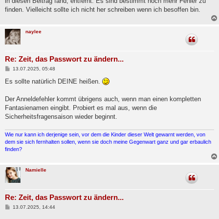
in diesen Beitrag fand, entfernt. Es sind bestimmt noch mehr Fehler zu
finden. Vielleicht sollte ich nicht her schreiben wenn ich besoffen bin.
naylee
Re: Zeit, das Passwort zu ändern...
B
13.07.2025, 05:48
e
i
Es sollte natürlich DEINE heißen.
t
r
a
Der Anneldefehler kommt übrigens auch, wenn man einen kompletten
g
Fantasienamen eingibt. Probiert es mal aus, wenn die
Sicherheitsfragensaison wieder beginnt.
Wie nur kann ich derjenige sein, vor dem die Kinder dieser Welt gewarnt werden, von
dem sie sich fernhalten sollen, wenn sie doch meine Gegenwart ganz und gar erbaulich
finden?
Namielle
Re: Zeit, das Passwort zu ändern...
B
13.07.2025, 14:44
e
i