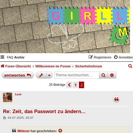
FAQ
Archiv
Registrieren
Anmelden
Foren-Übersicht
Willkommen im Forum
Sicherheitsforum
suche
erweiter
antworten
vorherige
1
2
25 Beiträge
Leni
Re: Zeit, das Passwort zu ändern...
B
04.07.2025, 20:37
e
i
t
Mitleser
hat geschrieben:
r