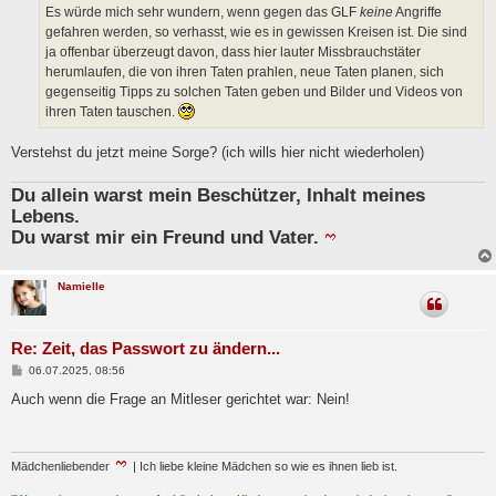
a
Es würde mich sehr wundern, wenn gegen das GLF
keine
Angriffe
g
gefahren werden, so verhasst, wie es in gewissen Kreisen ist. Die sind
ja offenbar überzeugt davon, dass hier lauter Missbrauchstäter
herumlaufen, die von ihren Taten prahlen, neue Taten planen, sich
gegenseitig Tipps zu solchen Taten geben und Bilder und Videos von
ihren Taten tauschen.
Verstehst du jetzt meine Sorge? (ich wills hier nicht wiederholen)
Du allein warst mein Beschützer, Inhalt meines
Lebens.
Du warst mir ein Freund und Vater.
Namielle
Re: Zeit, das Passwort zu ändern...
B
06.07.2025, 08:56
e
i
Auch wenn die Frage an Mitleser gerichtet war: Nein!
t
r
a
g
Mädchenliebender
| Ich liebe kleine Mädchen so wie es ihnen lieb ist.