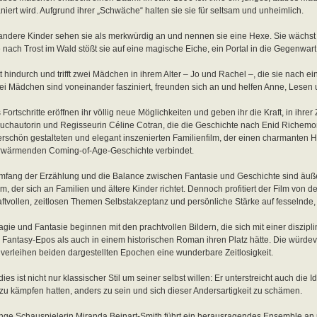
niert wird. Aufgrund ihrer „Schwäche“ halten sie sie für seltsam und unheimlich.
ndere Kinder sehen sie als merkwürdig an und nennen sie eine Hexe. Sie wächst ä
nach Trost im Wald stößt sie auf eine magische Eiche, ein Portal in die Gegenwart
itt hindurch und trifft zwei Mädchen in ihrem Alter – Jo und Rachel –, die sie nach 
ei Mädchen sind voneinander fasziniert, freunden sich an und helfen Anne, Lesen 
Fortschritte eröffnen ihr völlig neue Möglichkeiten und geben ihr die Kraft, in ihrer 
uchautorin und Regisseurin Céline Cotran, die die Geschichte nach Enid Richemon
rschön gestalteten und elegant inszenierten Familienfilm, der einen charmanten
rwärmenden Coming-of-Age-Geschichte verbindet.
mfang der Erzählung und die Balance zwischen Fantasie und Geschichte sind äußer
lm, der sich an Familien und ältere Kinder richtet. Dennoch profitiert der Film von 
aftvollen, zeitlosen Themen Selbstakzeptanz und persönliche Stärke auf fesselnde,
gie und Fantasie beginnen mit den prachtvollen Bildern, die sich mit einer diszipli
 Fantasy-Epos als auch in einem historischen Roman ihren Platz hätte. Die würde
 verleihen beiden dargestellten Epochen eine wunderbare Zeitlosigkeit.
ies ist nicht nur klassischer Stil um seiner selbst willen: Er unterstreicht auch die
zu kämpfen hatten, anders zu sein und sich dieser Andersartigkeit zu schämen.
nge Schauspielerin Miranda Beinart-Smith führt ein herausragendes Ensemble an un