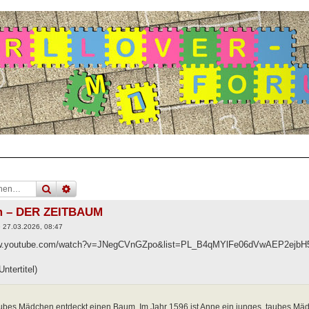
suche
erweiterte
suche
lm – DER ZEITBAUM
»
27.03.2026, 08:47
ww.youtube.com/watch?v=JNegCVnGZpo&list=PL_B4qMYlFe06dVwAEP2ejbH
ntertitel)
aubes Mädchen entdeckt einen Baum. Im Jahr 1596 ist Anne ein junges, taubes M