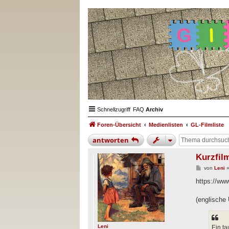
Schnellzugriff
FAQ
Archiv
Foren-Übersicht
Medienlisten
GL-Filmliste
antworten
Kurzfi
B
von
Leni
e
i
https://w
t
r
a
(englische U
g
Leni
Ein t