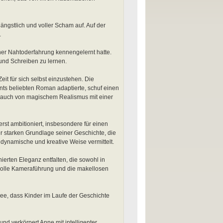
ngstlich und voller Scham auf. Auf der
.
einer Nahtoderfahrung kennengelernt hatte.
und Schreiben zu lernen.
Zeit für sich selbst einzustehen. Die
ts beliebten Roman adaptierte, schuf einen
 Hauch von magischem Realismus mit einer
st ambitioniert, insbesondere für einen
der starken Grundlage seiner Geschichte, die
 dynamische und kreative Weise vermittelt.
nierten Eleganz entfalten, die sowohl in
volle Kameraführung und die makellosen
 Idee, dass Kinder im Laufe der Geschichte
d verkörpert Anne mit intelligenter