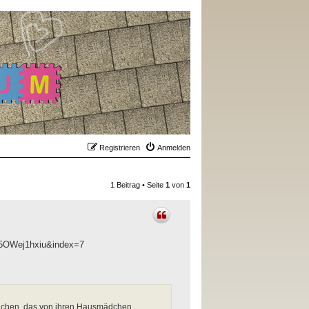
Registrieren
Anmelden
1 Beitrag • Seite
1
von
1
5OWej1hxiu&index=7
ädchen, das von ihren Hausmädchen