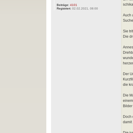
schika
Beiträge:
4101
Registriert:
02.02.2021, 08:00
Auch a
Suche 
Sie tr
Die dr
Annes 
Drehb
wunde
herze
Der U
Kurzfi
die kr
Die Ma
einem
Bilder
Doch d
damit 
Die ju