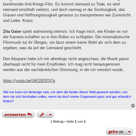
g
berührender Anti-Kriegs-Film. Es kommt niemand zu Tode, es wird
niemand ernsthaft verletzt, und doch vermag er die Sinnlosigkeit, das
Grauen und Hoffnungslosigkeit genauso zu transportieren wie Zuversicht
und Liebe. Krass.
Zita Gaier
spielt wahnsinnig intensiv. Ich frage mich, wie Kinder es vor
der Kamera schaffen so in ihre Rollen zu schlüpfen. Die minimalistische
Filmmusik tut ihr Übriges, sie lässt einem keine Wahl als sich dem zu
ergeben, was da auf der Leinwand geschieht.
Den Abspann habe ich mir allerdings nicht angeschaut, die Musik passt
überhaupt nicht für mein Empfinden. Ich mag nicht herausgerissen
werden aus der nachdenklichen Stimmung, in die ich versetzt wurde.
https://youtu.be/UKf2iD2Qt7g
Wie nur kann ich derjenige sein, vor dem die Kinder dieser Welt gewarnt werden, von
dem sie sich fernhalten sollen, wenn sie doch meine Gegenwart ganz und gar erbaulich
finden?
antworten
1 Beitrag • Seite
1
von
1
gehe
zu