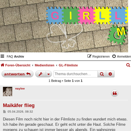
FAQ
Archiv
Registrieren
Anmelden
Foren-Übersicht
Medienlisten
GL-Filmliste
suche
erweiter
antworten
1 Beitrag • Seite
1
von
1
naylee
Maikäfer flieg
B
05.04.2026, 08:32
e
i
Diesen Film noch nicht hier in der Filmliste zu finden wundert mich etwas.
t
Ich habe ihn gerade geschaut. Er geht echt unter die Haut. Solche Filme
r
a
morgens zu schauen ist immer besser als abends. Ein wahnsinnig