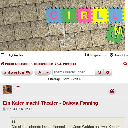
FAQ
Archiv
Registrieren
Anmelden
Foren-Übersicht
Medienlisten
GL-Filmliste
suche
erweiter
antworten
1 Beitrag • Seite
1
von
1
Leni
Ein Kater macht Theater - Dakota Fanning
B
07.04.2026, 02:19
e
i
t
r
a
Die alleinstehende Immobilienmaklerin Joan Walden hat zwei Kinder,