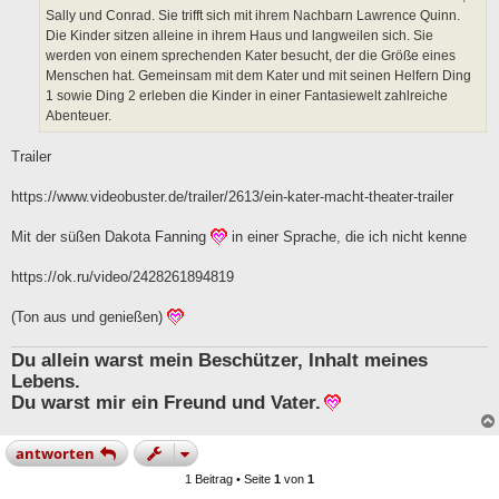
g
Sally und Conrad. Sie trifft sich mit ihrem Nachbarn Lawrence Quinn.
Die Kinder sitzen alleine in ihrem Haus und langweilen sich. Sie
werden von einem sprechenden Kater besucht, der die Größe eines
Menschen hat. Gemeinsam mit dem Kater und mit seinen Helfern Ding
1 sowie Ding 2 erleben die Kinder in einer Fantasiewelt zahlreiche
Abenteuer.
Trailer
https://www.videobuster.de/trailer/2613/ein-kater-macht-theater-trailer
Mit der süßen Dakota Fanning
in einer Sprache, die ich nicht kenne
https://ok.ru/video/2428261894819
(Ton aus und genießen)
Du allein warst mein Beschützer, Inhalt meines
Lebens.
Du warst mir ein Freund und Vater.
antworten
1 Beitrag • Seite
1
von
1