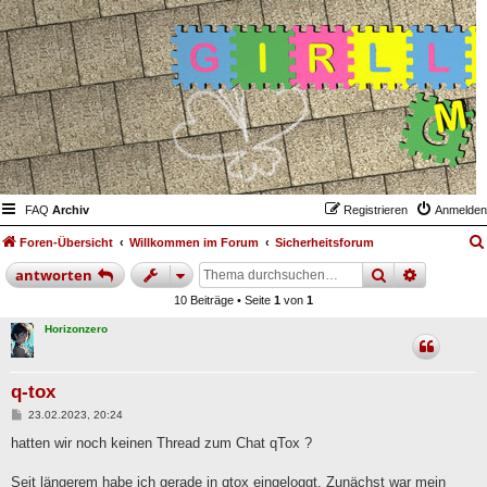
FAQ
Archiv
Registrieren
Anmelden
Foren-Übersicht
Willkommen im Forum
Sicherheitsforum
suche
erweiter
antworten
10 Beiträge • Seite
1
von
1
Horizonzero
q-tox
B
23.02.2023, 20:24
e
i
hatten wir noch keinen Thread zum Chat qTox ?
t
r
a
Seit längerem habe ich gerade in qtox eingeloggt. Zunächst war mein