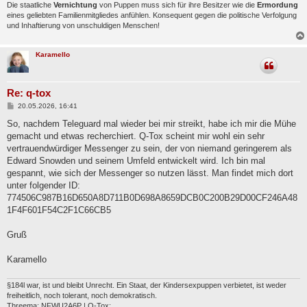
Die staatliche
Vernichtung
von Puppen muss sich für ihre Besitzer wie die
Ermordung
eines geliebten Familienmitgliedes anfühlen. Konsequent gegen die politische Verfolgung
und Inhaftierung von unschuldigen Menschen!
Karamello
Re: q-tox
B
20.05.2026, 16:41
e
i
So, nachdem Teleguard mal wieder bei mir streikt, habe ich mir die Mühe
t
gemacht und etwas recherchiert. Q-Tox scheint mir wohl ein sehr
r
a
vertrauendwürdiger Messenger zu sein, der von niemand geringerem als
g
Edward Snowden und seinem Umfeld entwickelt wird. Ich bin mal
gespannt, wie sich der Messenger so nutzen lässt. Man findet mich dort
unter folgender ID:
774506C987B16D650A8D711B0D698A8659DCB0C200B29D00CF246A48
1F4F601F54C2F1C66CB5
Gruß
Karamello
§184l war, ist und bleibt Unrecht. Ein Staat, der Kindersexpuppen verbietet, ist weder
freiheitlich, noch tolerant, noch demokratisch.
Threema: NFWU2A6P | Q-Tox: