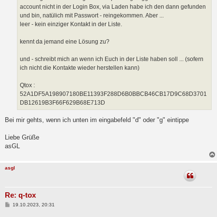
account nicht in der Login Box, via Laden habe ich den dann gefunden
und bin, natülich mit Passwort - reingekommen. Aber ...
leer - kein einziger Kontakt in der Liste.
kennt da jemand eine Lösung zu?
und - schreibt mich an wenn ich Euch in der Liste haben soll ... (sofern
ich nicht die Kontakte wieder herstellen kann)
Qtox :
52A1DF5A198907180BE11393F288D6B0BBCB46CB17D9C68D3701
DB12619B3F66F629B68E713D
Bei mir gehts, wenn ich unten im eingabefeld "d" oder "g" eintippe
Liebe Grüße
asGL
asgl
Re: q-tox
B
19.10.2023, 20:31
e
i