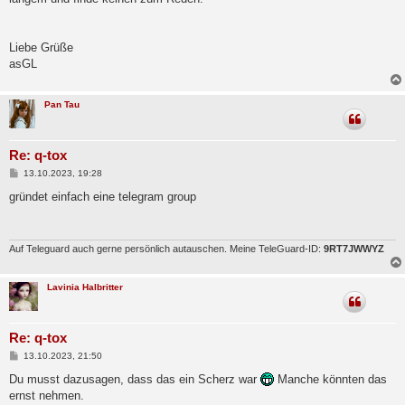
Liebe Grüße
asGL
Pan Tau
Re: q-tox
B
13.10.2023, 19:28
e
i
gründet einfach eine telegram group
t
r
a
g
Auf Teleguard auch gerne persönlich autauschen. Meine TeleGuard-ID:
9RT7JWWYZ
Lavinia Halbritter
Re: q-tox
B
13.10.2023, 21:50
e
i
Du musst dazusagen, dass das ein Scherz war
Manche könnten das
t
ernst nehmen.
r