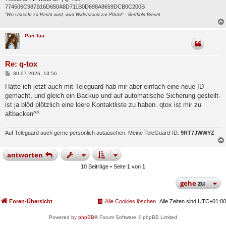
774506C987B16D650A8D711B0D698A8659DCB0C200B
"Wo Unrecht zu Recht wird, wird Widerstand zur Pflicht" - Berthold Brecht
Pan Tau
Re: q-tox
B
30.07.2026, 13:56
e
i
Hatte ich jetzt auch mit Teleguard hab mir aber einfach eine neue ID
t
gemacht, und gleich ein Backup und auf automatische Sicherung gestellt-
r
a
ist ja blöd plötzlich eine leere Kontaktliste zu haben. qtox ist mir zu
g
altbacken^^
Auf Teleguard auch gerne persönlich autauschen. Meine TeleGuard-ID:
9RT7JWWYZ
antworten
10 Beiträge • Seite
1
von
1
gehe
zu
Foren-Übersicht
Alle Cookies löschen
Alle Zeiten sind
UTC+01:00
Powered by
phpBB
® Forum Software © phpBB Limited