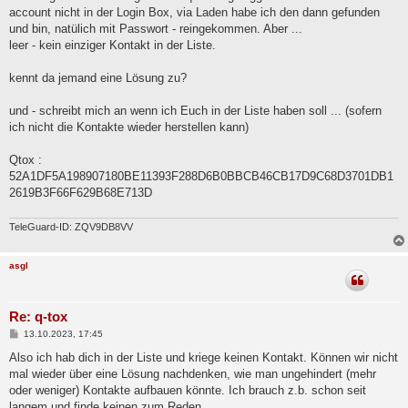
g
account nicht in der Login Box, via Laden habe ich den dann gefunden
und bin, natülich mit Passwort - reingekommen. Aber ...
leer - kein einziger Kontakt in der Liste.
kennt da jemand eine Lösung zu?
und - schreibt mich an wenn ich Euch in der Liste haben soll ... (sofern
ich nicht die Kontakte wieder herstellen kann)
Qtox :
52A1DF5A198907180BE11393F288D6B0BBCB46CB17D9C68D3701DB1
2619B3F66F629B68E713D
TeleGuard-ID: ZQV9DB8VV
asgl
Re: q-tox
B
13.10.2023, 17:45
e
i
Also ich hab dich in der Liste und kriege keinen Kontakt. Können wir nicht
t
mal wieder über eine Lösung nachdenken, wie man ungehindert (mehr
r
a
oder weniger) Kontakte aufbauen könnte. Ich brauch z.b. schon seit
g
langem und finde keinen zum Reden.