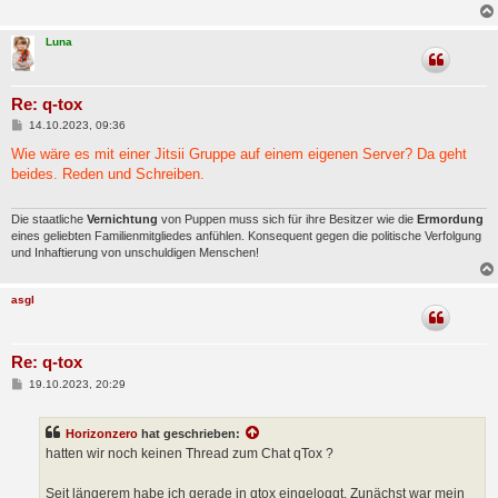
a
g
Luna
Re: q-tox
B
14.10.2023, 09:36
e
i
Wie wäre es mit einer Jitsii Gruppe auf einem eigenen Server? Da geht
t
beides. Reden und Schreiben.
r
a
g
Die staatliche
Vernichtung
von Puppen muss sich für ihre Besitzer wie die
Ermordung
eines geliebten Familienmitgliedes anfühlen. Konsequent gegen die politische Verfolgung
und Inhaftierung von unschuldigen Menschen!
asgl
Re: q-tox
B
19.10.2023, 20:29
e
i
t
Horizonzero
hat geschrieben:
r
a
hatten wir noch keinen Thread zum Chat qTox ?
g
Seit längerem habe ich gerade in qtox eingeloggt. Zunächst war mein