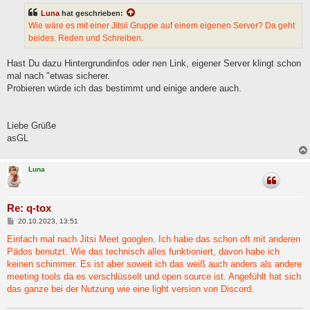
t
Luna
hat geschrieben:
r
a
Wie wäre es mit einer Jitsii Gruppe auf einem eigenen Server? Da geht
g
beides. Reden und Schreiben.
Hast Du dazu Hintergrundinfos oder nen Link, eigener Server klingt schon
mal nach "etwas sicherer.
Probieren würde ich das bestimmt und einige andere auch.
Liebe Grüße
asGL
Luna
Re: q-tox
B
20.10.2023, 13:51
e
i
Einfach mal nach Jitsi Meet googlen. Ich habe das schon oft mit anderen
t
Pädos benutzt. Wie das technisch alles funktioniert, davon habe ich
r
a
keinen schimmer. Es ist aber soweit ich das weiß auch anders als andere
g
meeting tools da es verschlüsselt und open source ist. Angefühlt hat sich
das ganze bei der Nutzung wie eine light version von Discord.