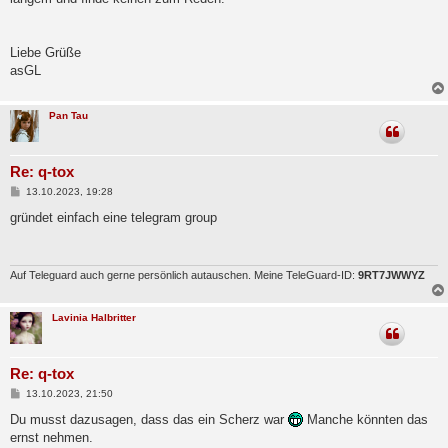
Liebe Grüße
asGL
Pan Tau
Re: q-tox
B
13.10.2023, 19:28
e
i
gründet einfach eine telegram group
t
r
a
g
Auf Teleguard auch gerne persönlich autauschen. Meine TeleGuard-ID:
9RT7JWWYZ
Lavinia Halbritter
Re: q-tox
B
13.10.2023, 21:50
e
i
Du musst dazusagen, dass das ein Scherz war
Manche könnten das
t
ernst nehmen.
r