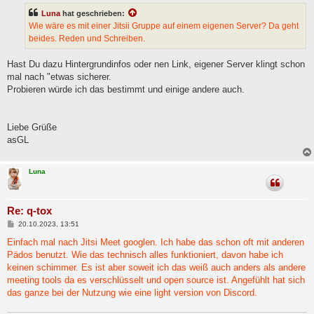
t
Luna
hat geschrieben:
r
a
Wie wäre es mit einer Jitsii Gruppe auf einem eigenen Server? Da geht
g
beides. Reden und Schreiben.
Hast Du dazu Hintergrundinfos oder nen Link, eigener Server klingt schon
mal nach "etwas sicherer.
Probieren würde ich das bestimmt und einige andere auch.
Liebe Grüße
asGL
Luna
Re: q-tox
B
20.10.2023, 13:51
e
i
Einfach mal nach Jitsi Meet googlen. Ich habe das schon oft mit anderen
t
Pädos benutzt. Wie das technisch alles funktioniert, davon habe ich
r
a
keinen schimmer. Es ist aber soweit ich das weiß auch anders als andere
g
meeting tools da es verschlüsselt und open source ist. Angefühlt hat sich
das ganze bei der Nutzung wie eine light version von Discord.