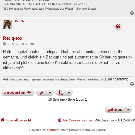
774506C987B16D650A8D711B0D698A8659DCB0C200B
"Wo Unrecht zu Recht wird, wird Widerstand zur Pflicht" - Berthold Brecht
Pan Tau
Re: q-tox
B
30.07.2026, 13:56
e
i
Hatte ich jetzt auch mit Teleguard hab mir aber einfach eine neue ID
t
gemacht, und gleich ein Backup und auf automatische Sicherung gestellt-
r
a
ist ja blöd plötzlich eine leere Kontaktliste zu haben. qtox ist mir zu
g
altbacken^^
Auf Teleguard auch gerne persönlich autauschen. Meine TeleGuard-ID:
9RT7JWWYZ
antworten
10 Beiträge • Seite
1
von
1
gehe
zu
Foren-Übersicht
Alle Cookies löschen
Alle Zeiten sind
UTC+01:00
Powered by
phpBB
® Forum Software © phpBB Limited