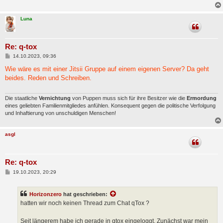
a
g
Luna
Re: q-tox
B
14.10.2023, 09:36
e
i
Wie wäre es mit einer Jitsii Gruppe auf einem eigenen Server? Da geht
t
beides. Reden und Schreiben.
r
a
g
Die staatliche
Vernichtung
von Puppen muss sich für ihre Besitzer wie die
Ermordung
eines geliebten Familienmitgliedes anfühlen. Konsequent gegen die politische Verfolgung
und Inhaftierung von unschuldigen Menschen!
asgl
Re: q-tox
B
19.10.2023, 20:29
e
i
t
Horizonzero
hat geschrieben:
r
a
hatten wir noch keinen Thread zum Chat qTox ?
g
Seit längerem habe ich gerade in qtox eingeloggt. Zunächst war mein