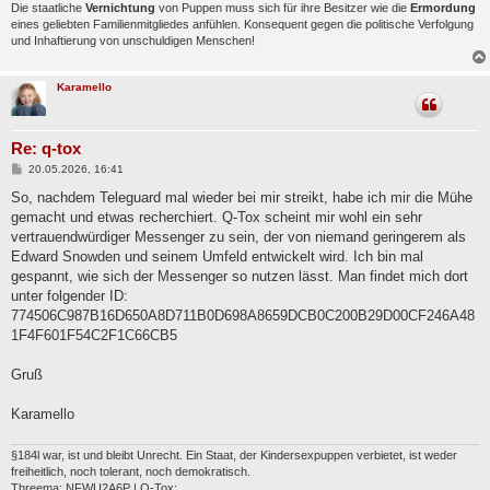
Die staatliche
Vernichtung
von Puppen muss sich für ihre Besitzer wie die
Ermordung
eines geliebten Familienmitgliedes anfühlen. Konsequent gegen die politische Verfolgung
und Inhaftierung von unschuldigen Menschen!
Karamello
Re: q-tox
B
20.05.2026, 16:41
e
i
So, nachdem Teleguard mal wieder bei mir streikt, habe ich mir die Mühe
t
gemacht und etwas recherchiert. Q-Tox scheint mir wohl ein sehr
r
a
vertrauendwürdiger Messenger zu sein, der von niemand geringerem als
g
Edward Snowden und seinem Umfeld entwickelt wird. Ich bin mal
gespannt, wie sich der Messenger so nutzen lässt. Man findet mich dort
unter folgender ID:
774506C987B16D650A8D711B0D698A8659DCB0C200B29D00CF246A48
1F4F601F54C2F1C66CB5
Gruß
Karamello
§184l war, ist und bleibt Unrecht. Ein Staat, der Kindersexpuppen verbietet, ist weder
freiheitlich, noch tolerant, noch demokratisch.
Threema: NFWU2A6P | Q-Tox: