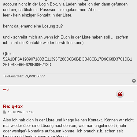
g
account nicht in der Login Box, via Laden habe ich den dann gefunden
und bin, natülich mit Passwort - reingekommen. Aber ...
leer - kein einziger Kontakt in der Liste.
kennt da jemand eine Lösung zu?
und - schreibt mich an wenn ich Euch in der Liste haben soll ... (sofern
ich nicht die Kontakte wieder herstellen kann)
Qtox :
52A1DF5A198907180BE11393F288D6B0BBCB46CB17D9C68D3701DB1
2619B3F66F629B68E713D
TeleGuard-ID: ZQV9DB8VV
asgl
Re: q-tox
B
13.10.2023, 17:45
e
i
Also ich hab dich in der Liste und kriege keinen Kontakt. Können wir nicht
t
mal wieder über eine Lösung nachdenken, wie man ungehindert (mehr
r
a
oder weniger) Kontakte aufbauen könnte. Ich brauch z.b. schon seit
g
langem und finde keinen zum Reden.