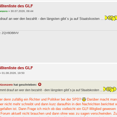
ißtenliste des GLF
onzero
»
30.07.2026, 09:44
auf an wer den bezahlt - den längsten gibt´s ja auf Staatskosten ...
ID: ZQV9DB8VV
ißtenliste des GLF
»
01.08.2026, 19:50
rizonzero
hat geschrieben:
mt drauf an wer den bezahlt - den längsten gibt´s ja auf Staatskosten ...
r denn zufällig ein Richter und Politiker bei der SPD?
Darüber macht man 
ner nicht mehr schreibt und dann kurz daraufhin in den Nachrichten berichtet 
gefallen ist. Dann Frage ich mich ob das vielleicht ein GLF-Mitglied gewesen 
 Forum aktuell nicht brauchen und dann ohne was zu sagen verschwinden. Zum