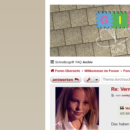
Schnellzugriff
FAQ
Archiv
Foren-Übersicht
Willkommen im Forum
For
antworten
Re: Ver
B
von
corte
e
i
t
Ve
r
a
ich bi
g
Das haben 