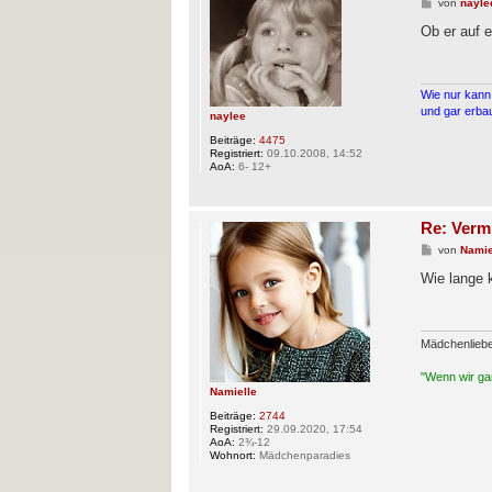
B
von
nayle
e
i
Ob er auf e
t
r
a
g
Wie nur kann 
und gar erbau
naylee
Beiträge:
4475
Registriert:
09.10.2008, 14:52
AoA:
6- 12+
Re: Verm
B
von
Namie
e
i
Wie lange 
t
r
a
g
Mädchenlieb
"Wenn wir gan
Namielle
Beiträge:
2744
Registriert:
29.09.2020, 17:54
AoA:
2¾-12
Wohnort:
Mädchenparadies