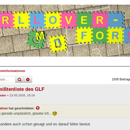
uminformationen
suche
erweiterte
suche
1508 Beiträ
mißtenliste des GLF
jador
»
23.05.2026, 18:19
rehrer
hat geschrieben:
n gerade unpässlich, glaube ich...
andere auch schon gesagt und es darauf bitter bereut.