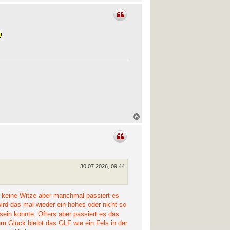
a
c
h
o
b
e
n
N
a
c
h
o
b
e
n
30.07.2026, 09:44
keine Witze aber manchmal passiert es
wird das mal wieder ein hohes oder nicht so
sein könnte. Öfters aber passiert es das
 Glück bleibt das GLF wie ein Fels in der