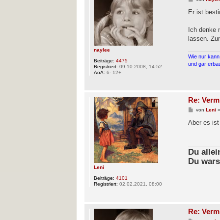
e
i
Er ist bes
t
r
a
Ich denke 
g
lassen. Zu
naylee
Wie nur kann 
Beiträge:
4475
und gar erbau
Registriert:
09.10.2008, 14:52
AoA:
6- 12+
Re: Verm
B
von
Leni
e
i
Aber es ist
t
r
a
g
Du alle
Du wars
Leni
Beiträge:
4101
Registriert:
02.02.2021, 08:00
Re: Verm