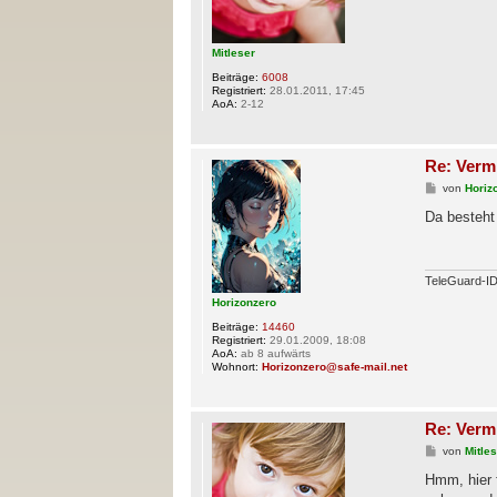
a
g
Mitleser
Beiträge:
6008
Registriert:
28.01.2011, 17:45
AoA:
2-12
Re: Verm
B
von
Horiz
e
i
Da besteht
t
r
a
g
TeleGuard-
Horizonzero
Beiträge:
14460
Registriert:
29.01.2009, 18:08
AoA:
ab 8 aufwärts
Wohnort:
Horizonzero@safe-mail.net
Re: Verm
B
von
Mitle
e
i
Hmm, hier 
t