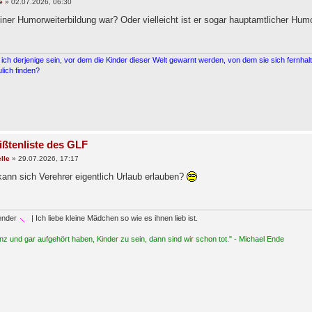
e
»
02.07.2026, 06:30
iner Humorweiterbildung war? Oder vielleicht ist er sogar hauptamtlicher Humo
ich derjenige sein, vor dem die Kinder dieser Welt gewarnt werden, von dem sie sich fernh
lich finden?
ißtenliste des GLF
lle
»
29.07.2026, 17:17
kann sich Verehrer eigentlich Urlaub erlauben?
ender
| Ich liebe kleine Mädchen so wie es ihnen lieb ist.
z und gar aufgehört haben, Kinder zu sein, dann sind wir schon tot." - Michael Ende