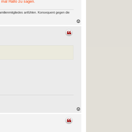
 mal Hallo zu sagen.
amilienmitgliedes anfühlen. Konsequent gegen die
N
a
c
h
o
b
e
n
N
a
c
h
o
b