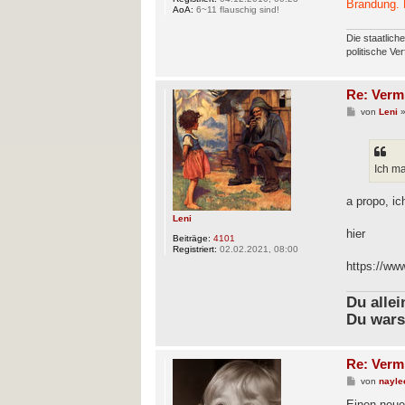
Brandung. 
AoA:
6~11 flauschig sind!
Die staatlich
politische Ve
Re: Verm
B
von
Leni
e
i
t
r
a
Ich m
g
a propo, i
Leni
hier
Beiträge:
4101
Registriert:
02.02.2021, 08:00
https://ww
Du alle
Du wars
Re: Verm
B
von
nayle
e
i
Einen neue