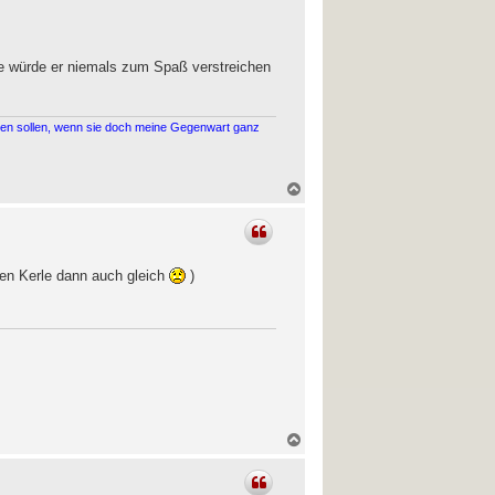
o
b
e
n
kte würde er niemals zum Spaß verstreichen
alten sollen, wenn sie doch meine Gegenwart ganz
N
a
c
h
o
b
 den Kerle dann auch gleich
)
e
n
N
a
c
h