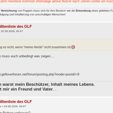
Denn meistens kommen ehemalige aktive Nutzer nach Jahren vorbei um kurz
e
Vernichtung
von Puppen muss sich für ihre Besitzer wie die
Ermordung
eines geliebten F
rfolgung und Inhaftierung von unschuldigen Menschen!
ißtenliste des GLF
»
02.08.2026, 00:47
ag es nicht, wenn "meine Herde" nicht zusammen ist
ch muss euch unbedingt was zeigen....
w.girlloverforum.net/forum/posting.php?mode=post&f=9
in warst mein Beschützer, Inhalt meines Lebens.
t mir ein Freund und Vater.
ißtenliste des GLF
e
»
04.08.2026, 09:47
n Beitrag verfassen?