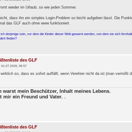
timmt wieder im Urlaub, so wie jeden Sommer.
nicht, dass ihn ein simples Login-Problem so leicht aufgeben lässt. Die Pun
mal das GLF auch ohne www funktioniert.
ich derjenige sein, vor dem die Kinder dieser Welt gewarnt werden, von dem sie sich fernh
lich finden?
ißtenliste des GLF
»
01.07.2026, 06:57
 wirklich so, dass es sofort auffällt, wenn Verehrer nicht da ist (man vermißt
in warst mein Beschützer, Inhalt meines Lebens.
t mir ein Freund und Vater.
ißtenliste des GLF