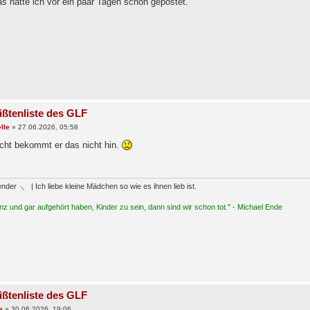
s hatte ich vor ein paar Tagen schon gepostet.
ißtenliste des GLF
lle
»
27.06.2026, 05:58
icht bekommt er das nicht hin.
ender
| Ich liebe kleine Mädchen so wie es ihnen lieb ist.
z und gar aufgehört haben, Kinder zu sein, dann sind wir schon tot." - Michael Ende
ißtenliste des GLF
e
»
30.06.2026, 19:06