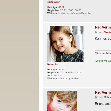
cortejador
Beiträge:
6627
Registriert:
25.11.2008, 00:53
Wohnort:
in der Vorstufe zum Paradies
Re: Verm
B
von
Namie
e
i
Kann es se
t
r
a
g
Mädchenlieb
"Wenn wir gan
Namielle
Beiträge:
2744
Registriert:
29.09.2020, 17:54
AoA:
2¾-12
Wohnort:
Mädchenparadies
Re: Verm
B
von
Mitle
e
i
Er und and
t
r