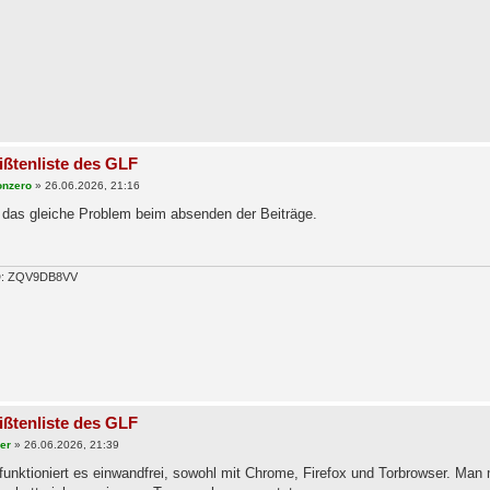
ißtenliste des GLF
onzero
»
26.06.2026, 21:16
 das gleiche Problem beim absenden der Beiträge.
ID: ZQV9DB8VV
ißtenliste des GLF
ser
»
26.06.2026, 21:39
funktioniert es einwandfrei, sowohl mit Chrome, Firefox und Torbrowser. Man