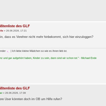
ißtenliste des GLF
lle
»
26.06.2026, 17:21
in, dass es Verehrer nicht mehr hinbekommt, sich hier einzuloggen?
ender
| Ich liebe kleine Mädchen so wie es ihnen lieb ist.
z und gar aufgehört haben, Kinder zu sein, dann sind wir schon tot." - Michael Ende
ißtenliste des GLF
ser
»
26.06.2026, 17:39
ere User könnten doch im OB um Hilfe rufen?