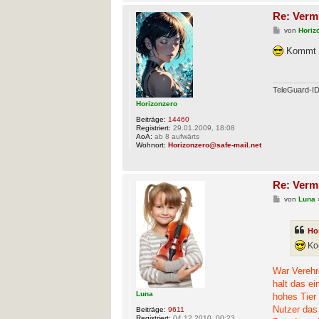
Re: Verm
B
von
Horiz
e
i
Kommt dr
t
r
a
g
TeleGuard-
Horizonzero
Beiträge:
14460
Registriert:
29.01.2009, 18:08
AoA:
ab 8 aufwärts
Wohnort:
Horizonzero@safe-mail.net
Re: Verm
B
von
Luna
e
i
t
Ho
r
a
Kom
g
War Verehre
halt das ei
Luna
hohes Tier 
Nutzer das
Beiträge:
9611
Registriert:
04.12.2010, 00:23