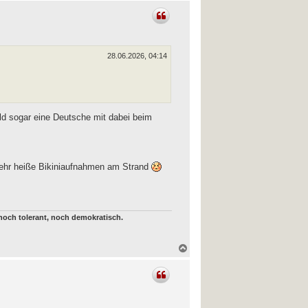
c
h
o
b
e
n
28.06.2026, 04:14
ld sogar eine Deutsche mit dabei beim
, sehr heiße Bikiniaufnahmen am Strand
, noch tolerant, noch demokratisch.
N
a
c
h
o
b
e