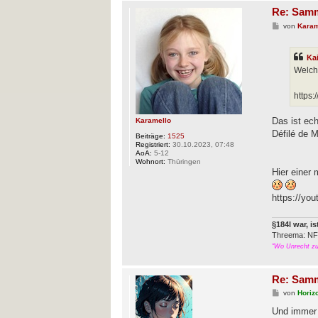
Re: Samm
B
von
Karam
e
i
t
Ka
r
a
Welch
g
https
Das ist ec
Karamello
Défilé de 
Beiträge:
1525
Registriert:
30.10.2023, 07:48
AoA:
5-12
Wohnort:
Thüringen
Hier einer
https://yo
§184l war, i
Threema: N
"Wo Unrecht zu 
Re: Samm
B
von
Horiz
e
i
Und immer
t