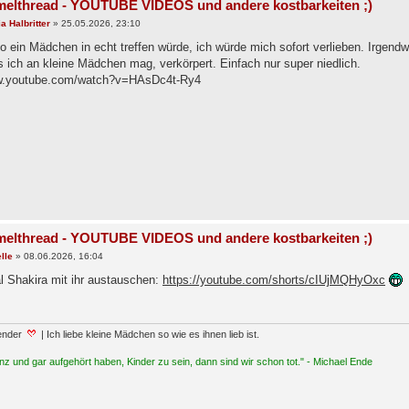
elthread - YOUTUBE VIDEOS und andere kostbarkeiten ;)
a Halbritter
»
25.05.2026, 23:10
 ein Mädchen in echt treffen würde, ich würde mich sofort verlieben. Irgendwi
 ich an kleine Mädchen mag, verkörpert. Einfach nur super niedlich.
ww.youtube.com/watch?v=HAsDc4t-Ry4
elthread - YOUTUBE VIDEOS und andere kostbarkeiten ;)
lle
»
08.06.2026, 16:04
al Shakira mit ihr austauschen:
https://youtube.com/shorts/cIUjMQHyOxc
ender
| Ich liebe kleine Mädchen so wie es ihnen lieb ist.
z und gar aufgehört haben, Kinder zu sein, dann sind wir schon tot." - Michael Ende