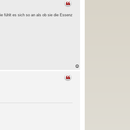
c
h
o
b
e fühlt es sich so an als ob sie die Essenz
e
n
N
a
c
h
o
b
e
n