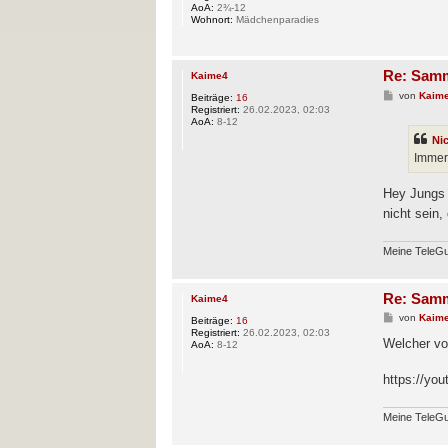
AoA:
2¾-12
Wohnort:
Mädchenparadies
Re: Samm
Kaime4
B
von
Kaim
Beiträge:
16
e
Registriert:
26.02.2023, 02:03
i
AoA:
8-12
t
Ni
r
a
Immer
g
Hey Jungs 
nicht sein,
Meine TeleG
Re: Samm
Kaime4
B
von
Kaim
Beiträge:
16
e
Registriert:
26.02.2023, 02:03
i
Welcher vo
AoA:
8-12
t
r
a
https://y
g
Meine TeleG