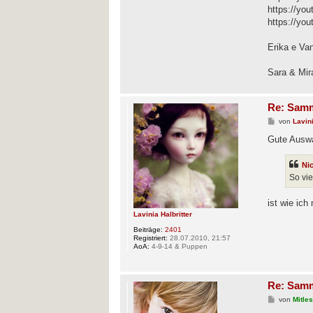
https://yo
https://yo
Erika e Va
Sara & Mir
Re: Samm
B
von
Lavini
e
i
Gute Auswa
t
r
a
Ni
g
So vi
ist wie ich
Lavinia Halbritter
Beiträge:
2401
Registriert:
28.07.2010, 21:57
AoA:
4-9-14 & Puppen
Re: Samm
B
von
Mitle
e