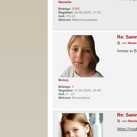
Namielle
Beiträge:
2745
Registriert:
29.09.2020, 17:54
AoA:
2¾-12
Wohnort:
Mädchenparadies
Re: Samm
B
von
Nicke
e
i
Immer in 
t
r
a
g
Nickey
Beiträge:
7
Registriert:
17.04.2026, 19:40
AoA:
0 - 12
Wohnort:
Deutschland
Re: Samm
B
von
Namie
e
i
https://yo
t
r