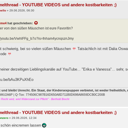
elthread - YOUTUBE VIDEOS und andere kostbarkeiten ;)
ello
»
29.06.2026, 06:30
ime4
hat geschrieben:
er von den süßen Mäuschen ist eure Favoritin?
://youtu.be/VwhlFFg_b7o?is=fnham4ycnqsznJmy
ht schwierig, bei so vielen süßen Mäuschen
Tatsächlich ist mit Dalia Oswa
Mode
 meiner derzeitigen Lieblingskanäle auf YouTube... "Erika e Vanessa"... sehr
utu.be/bAu3KPuXhEo
st und bleibt Unrecht. Ein Staat, der Kindersexpuppen verbietet, ist weder freiheitlich
FWU2A6P | Q-Tox: 774506C987B16D650A8D711B0D698A8659DCB0C200B
Recht wird, wird Widerstand zur Pflicht" - Berthold Brecht
elthread - YOUTUBE VIDEOS und andere kostbarkeiten ;)
onzero
»
29.06.2026, 12:34
 schön eincremen lassen