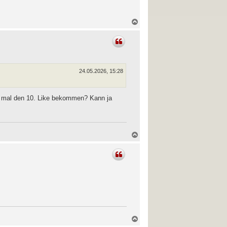
N
a
c
h
o
b
e
n
24.05.2026, 15:28
e mal den 10. Like bekommen? Kann ja
N
a
c
h
o
b
e
n
N
a