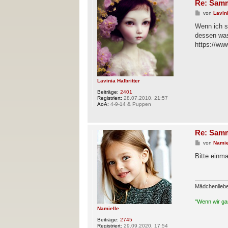
Re: Samm
B
von
Lavini
e
i
Wenn ich so
t
dessen was
r
a
https://w
g
Lavinia Halbritter
Beiträge:
2401
Registriert:
28.07.2010, 21:57
AoA:
4-9-14 & Puppen
Re: Samm
B
von
Namie
e
i
Bitte einm
t
r
a
g
Mädchenlieb
"Wenn wir gan
Namielle
Beiträge:
2745
Registriert:
29.09.2020, 17:54