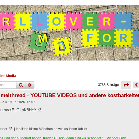
irls Media
seit
suche
erweiterte
suche
3766 Beiträge
melthread - YOUTUBE VIDEOS und andere kostbarkeiten
lle
»
19.05.2026, 15:07
outu.be/sE_GLpK8HcY
:3
ender
| Ich liebe kleine Mädchen so wie es ihnen lieb ist.
z und gar aufgehört haben, Kinder zu sein, dann sind wir schon tot." - Michael Ende