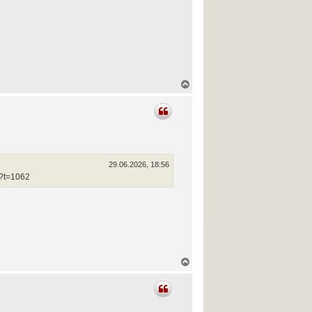
N
a
c
h
o
b
e
n
29.06.2026, 18:56
0?t=1062
N
a
c
h
o
b