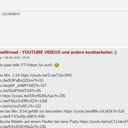
ID: ZQV9DB8VV
elthread - YOUTUBE VIDEOS und andere kostbarkeiten ;)
y
»
29.06.2026, 18:56
in paar tolle YT-Videos für euch.
bei Min. 1:24 https://youtu.be/S-weTSkv9HU
outu.be/B3PaBoQ2UmI?t=53
outu.be/pbP_oH9RYWQ?t=317
utu.be/5X4P9riNTG8?t=85
l https://youtu.be/XRxHGBlLAao?t=205
outu.be/FMxs5vDBhJQ?t=1168
utu.be/sbJsrZni0Co?t=122
n bei Min. 8:54 gefällt mir besonders https://youtu.be/dMk-chLbfSk?t=524
utu.be/EYXSoRp-aN8?t=640
übsche Mädels auf einem Haufen bei einer Party https://youtu.be/nyCYjJake
outu.be/KXxXQEH3q2o?t=130