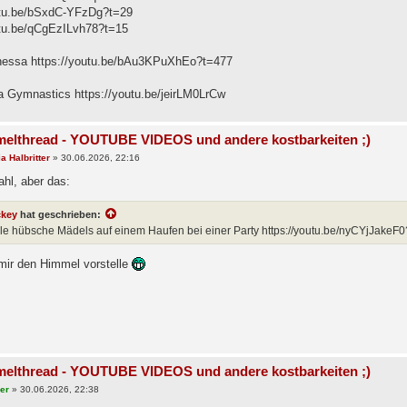
utu.be/bSxdC-YFzDg?t=29
utu.be/qCgEzILvh78?t=15
nessa https://youtu.be/bAu3KPuXhEo?t=477
a Gymnastics https://youtu.be/jeirLM0LrCw
elthread - YOUTUBE VIDEOS und andere kostbarkeiten ;)
a Halbritter
»
30.06.2026, 22:16
hl, aber das:
ckey
hat geschrieben:
ele hübsche Mädels auf einem Haufen bei einer Party https://youtu.be/nyCYjJakeF
 mir den Himmel vorstelle
elthread - YOUTUBE VIDEOS und andere kostbarkeiten ;)
ser
»
30.06.2026, 22:38