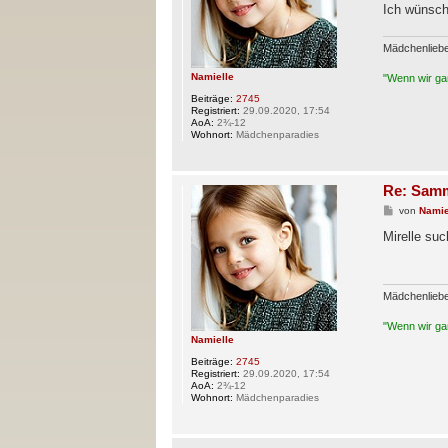
a
Ich wünsch
g
Mädchenlieb
Namielle
"Wenn wir gan
Beiträge:
2745
Registriert:
29.09.2020, 17:54
AoA:
2¾-12
Wohnort:
Mädchenparadies
Re: Samm
B
von
Namie
e
i
Mirelle suc
t
r
a
g
Mädchenlieb
"Wenn wir gan
Namielle
Beiträge:
2745
Registriert:
29.09.2020, 17:54
AoA:
2¾-12
Wohnort:
Mädchenparadies