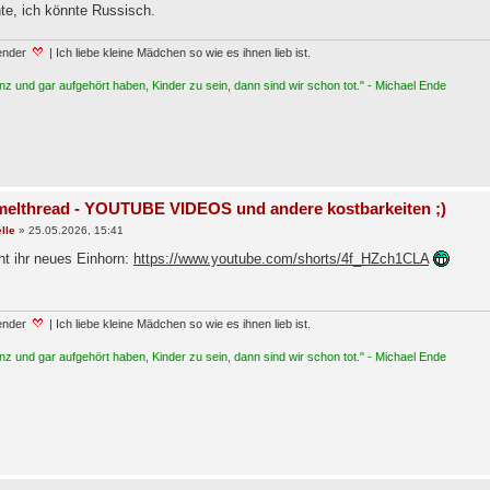
te, ich könnte Russisch.
ender
| Ich liebe kleine Mädchen so wie es ihnen lieb ist.
z und gar aufgehört haben, Kinder zu sein, dann sind wir schon tot." - Michael Ende
elthread - YOUTUBE VIDEOS und andere kostbarkeiten ;)
lle
»
25.05.2026, 15:41
ht ihr neues Einhorn:
https://www.youtube.com/shorts/4f_HZch1CLA
ender
| Ich liebe kleine Mädchen so wie es ihnen lieb ist.
z und gar aufgehört haben, Kinder zu sein, dann sind wir schon tot." - Michael Ende