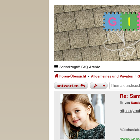
Schnellzugriff
FAQ
Archiv
Foren-Übersicht
Allgemeines und Privates
G
antworten
Re: Sam
B
von
Namie
e
i
https://y
t
r
a
g
Mädchenlieb
"Wenn wir gan