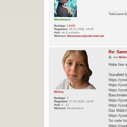
r
a
g
TeleGuard-
Horizonzero
Beiträge:
14460
Registriert:
29.01.2009, 18:08
AoA:
ab 8 aufwärts
Wohnort:
Horizonzero@safe-mail.net
Re: Samm
B
von
Nicke
e
i
Habe hier e
t
r
a
Standbild 
g
https://y
https://y
https://yo
Nickey
Bauchnabe
Beiträge:
7
https://y
Registriert:
17.04.2026, 19:40
AoA:
0 - 12
https://yo
Wohnort:
Deutschland
Das Mädche
https://yo
So viele h
https://y