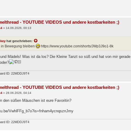
elthread - YOUTUBE VIDEOS und andere kostbarkeiten ;)
e4
»
14.06.2026, 00:13
ckey
hat geschrieben:
 in Bewegung bleiben
https://www.youtube.com/shorts/JWp3J9o1-8k
und Mädels! Was ist da los? Die Kleine Tanzt so süß und hat von mir gerad
 oder?
uard ID: 22MDDJ9T4
elthread - YOUTUBE VIDEOS und andere kostbarkeiten ;)
e4
»
28.06.2026, 04:14
n den süßen Mäuschen ist eure Favoritin?
outu.be/VwhlFFg_b7o?is=fnham4ycnqsznJmy
uard ID: 22MDDJ9T4