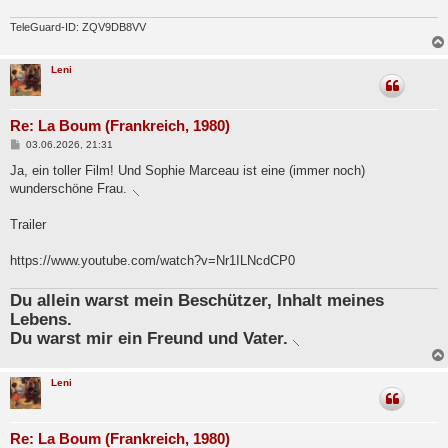
a
g
TeleGuard-ID: ZQV9DB8VV
Leni
Re: La Boum (Frankreich, 1980)
B
03.06.2026, 21:31
e
i
Ja, ein toller Film! Und Sophie Marceau ist eine (immer noch)
t
wunderschöne Frau.
r
a
g
Trailer
https://www.youtube.com/watch?v=Nr1ILNcdCP0
Du allein warst mein Beschützer, Inhalt meines
Lebens.
Du warst mir ein Freund und Vater.
Leni
Re: La Boum (Frankreich, 1980)