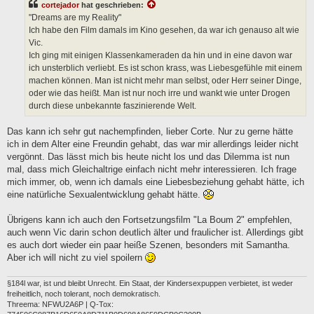
cortejador
hat geschrieben:
r
a
"Dreams are my Reality"
g
Ich habe den Film damals im Kino gesehen, da war ich genauso alt wie
Vic.
Ich ging mit einigen Klassenkameraden da hin und in eine davon war
ich unsterblich verliebt. Es ist schon krass, was Liebesgefühle mit einem
machen können. Man ist nicht mehr man selbst, oder Herr seiner Dinge,
oder wie das heißt. Man ist nur noch irre und wankt wie unter Drogen
durch diese unbekannte faszinierende Welt.
Das kann ich sehr gut nachempfinden, lieber Corte. Nur zu gerne hätte
ich in dem Alter eine Freundin gehabt, das war mir allerdings leider nicht
vergönnt. Das lässt mich bis heute nicht los und das Dilemma ist nun
mal, dass mich Gleichaltrige einfach nicht mehr interessieren. Ich frage
mich immer, ob, wenn ich damals eine Liebesbeziehung gehabt hätte, ich
eine natürliche Sexualentwicklung gehabt hätte.
Übrigens kann ich auch den Fortsetzungsfilm "La Boum 2" empfehlen,
auch wenn Vic darin schon deutlich älter und fraulicher ist. Allerdings gibt
es auch dort wieder ein paar heiße Szenen, besonders mit Samantha.
Aber ich will nicht zu viel spoilern
§184l war, ist und bleibt Unrecht. Ein Staat, der Kindersexpuppen verbietet, ist weder
freiheitlich, noch tolerant, noch demokratisch.
Threema: NFWU2A6P | Q-Tox: