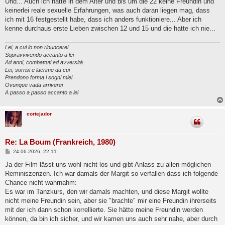
Und... Auch ich hatte in dem Alter und bis um die 22 keine Freundin und
g
keinerlei reale sexuelle Erfahrungen, was auch daran liegen mag, dass
ich mit 16 festgestellt habe, dass ich anders funktioniere... Aber ich
kenne durchaus erste Lieben zwischen 12 und 15 und die hatte ich nie...
Lei, a cui io non rinuncerei
Sopravvivendo accanto a lei
Ad anni, combattuti ed avversità
Lei, sorrisi e lacrime da cui
Prendono forma i sogni miei
Ovunque vada arriverei
A passo a passo accanto a lei
cortejador
Re: La Boum (Frankreich, 1980)
B
24.06.2026, 22:11
e
i
Ja der Film lässt uns wohl nicht los und gibt Anlass zu allen möglichen
t
Reminiszenzen. Ich war damals der Margit so verfallen dass ich folgende
r
a
Chance nicht wahrnahm:
g
Es war im Tanzkurs, den wir damals machten, und diese Margit wollte
nicht meine Freundin sein, aber sie "brachte" mir eine Freundin ihrerseits
mit der ich dann schon korrellierte. Sie hätte meine Freundin werden
können, da bin ich sicher, und wir kamen uns auch sehr nahe, aber durch