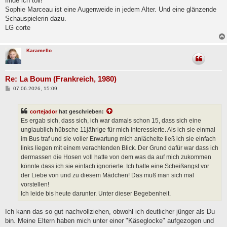
finde ich toll!
Sophie Marceau ist eine Augenweide in jedem Alter. Und eine glänzende
Schauspielerin dazu.
LG corte
Karamello
Re: La Boum (Frankreich, 1980)
B
07.06.2026, 15:09
e
i
t
cortejador
hat geschrieben:
r
a
Es ergab sich, dass sich, ich war damals schon 15, dass sich eine
g
unglaublich hübsche 11jährige für mich interessierte. Als ich sie einmal
im Bus traf und sie voller Erwartung mich anlächelte ließ ich sie einfach
links liegen mit einem verachtenden Blick. Der Grund dafür war dass ich
dermassen die Hosen voll hatte von dem was da auf mich zukommen
könnte dass ich sie einfach ignorierte. Ich hatte eine Scheißangst vor
der Liebe von und zu diesem Mädchen! Das muß man sich mal
vorstellen!
Ich leide bis heute darunter. Unter dieser Begebenheit.
Ich kann das so gut nachvollziehen, obwohl ich deutlicher jünger als Du
bin. Meine Eltern haben mich unter einer "Käseglocke" aufgezogen und