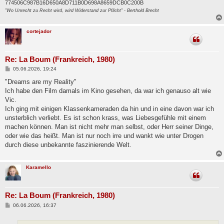
774506C987B16D650A8D711B0D698A8659DCB0C200B
"Wo Unrecht zu Recht wird, wird Widerstand zur Pflicht" - Berthold Brecht
cortejador
Re: La Boum (Frankreich, 1980)
B
05.06.2026, 19:24
e
i
"Dreams are my Reality"
t
Ich habe den Film damals im Kino gesehen, da war ich genauso alt wie
r
a
Vic.
g
Ich ging mit einigen Klassenkameraden da hin und in eine davon war ich
unsterblich verliebt. Es ist schon krass, was Liebesgefühle mit einem
machen können. Man ist nicht mehr man selbst, oder Herr seiner Dinge,
oder wie das heißt. Man ist nur noch irre und wankt wie unter Drogen
durch diese unbekannte faszinierende Welt.
Karamello
Re: La Boum (Frankreich, 1980)
B
06.06.2026, 16:37
e
i
t