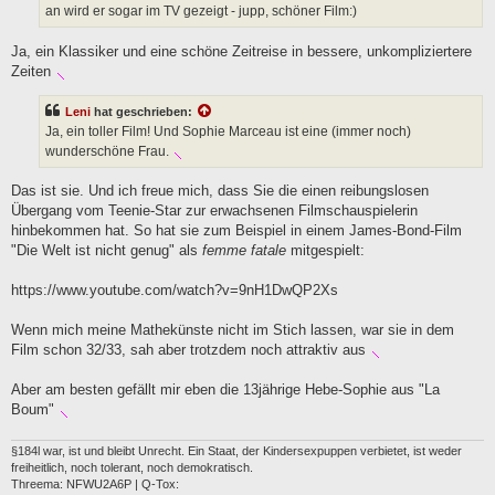
g
an wird er sogar im TV gezeigt - jupp, schöner Film:)
Ja, ein Klassiker und eine schöne Zeitreise in bessere, unkompliziertere
Zeiten
Leni
hat geschrieben:
Ja, ein toller Film! Und Sophie Marceau ist eine (immer noch)
wunderschöne Frau.
Das ist sie. Und ich freue mich, dass Sie die einen reibungslosen
Übergang vom Teenie-Star zur erwachsenen Filmschauspielerin
hinbekommen hat. So hat sie zum Beispiel in einem James-Bond-Film
"Die Welt ist nicht genug" als
femme fatale
mitgespielt:
https://www.youtube.com/watch?v=9nH1DwQP2Xs
Wenn mich meine Mathekünste nicht im Stich lassen, war sie in dem
Film schon 32/33, sah aber trotzdem noch attraktiv aus
Aber am besten gefällt mir eben die 13jährige Hebe-Sophie aus "La
Boum"
§184l war, ist und bleibt Unrecht. Ein Staat, der Kindersexpuppen verbietet, ist weder
freiheitlich, noch tolerant, noch demokratisch.
Threema: NFWU2A6P | Q-Tox: