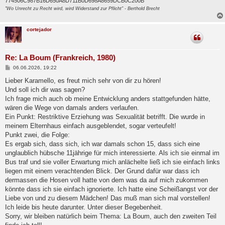
774506C987B16D650A8D711B0D698A8659DCB0C200B
"Wo Unrecht zu Recht wird, wird Widerstand zur Pflicht" - Berthold Brecht
cortejador
Re: La Boum (Frankreich, 1980)
B
06.06.2026, 19:22
e
i
Lieber Karamello, es freut mich sehr von dir zu hören!
t
Und soll ich dir was sagen?
r
a
Ich frage mich auch ob meine Entwicklung anders stattgefunden hätte,
g
wären die Wege von damals anders verlaufen.
Ein Punkt: Restriktive Erziehung was Sexualität betrifft. Die wurde in
meinem Elternhaus einfach ausgeblendet, sogar verteufelt!
Punkt zwei, die Folge:
Es ergab sich, dass sich, ich war damals schon 15, dass sich eine
unglaublich hübsche 11jährige für mich interessierte. Als ich sie einmal im
Bus traf und sie voller Erwartung mich anlächelte ließ ich sie einfach links
liegen mit einem verachtenden Blick. Der Grund dafür war dass ich
dermassen die Hosen voll hatte von dem was da auf mich zukommen
könnte dass ich sie einfach ignorierte. Ich hatte eine Scheißangst vor der
Liebe von und zu diesem Mädchen! Das muß man sich mal vorstellen!
Ich leide bis heute darunter. Unter dieser Begebenheit.
Sorry, wir bleiben natürlich beim Thema: La Boum, auch den zweiten Teil