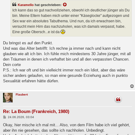
t
Karamello
hat geschrieben:
r
a
Ich kann das so gut nachvollziehen, obwohl ich deutlicher jünger als Du
g
bin. Meine Eltern haben mich unter einer "Käseglocke" aufgezogen und
Sex war ein absolutes Tabuthema. Und nun, da ich erwachsen bin,
versucht mein Hirn das nachzuholen, was ich damals verpasst, habe.
Eine große Obersch...e ist da
Du bringst es auf den Punkt.
Und was das Alter betrifft: Ich rechne ja immer nach und kann nicht
glauben wie alt ich bin. Ich fühle mich mindestens 30 Jahre jünger, mit all
den Träumen in denen ich verhaftet bin und all den verpassten Chancen.
Dein corte
P.S.: Ich war oft und bin vielleicht immer noch ein Idiot, aber das wäre
sicher anders gelaufen, so man eine gesunde Erziehung auch in punkto
Sexualität erfahren hätte dürfen.
Flaubert
Re: La Boum (Frankreich, 1980)
B
24.06.2026, 03:04
e
i
Okay, hier mische ich mal mit... Also, von dem Film habe ich viel gehört,
t
aber ihn nie gesehen, das sollte ich nachholen. Unbedingt.
r
a