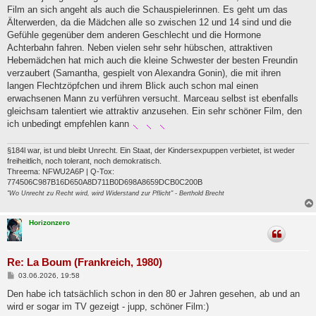
g
Film an sich angeht als auch die Schauspielerinnen. Es geht um das
Älterwerden, da die Mädchen alle so zwischen 12 und 14 sind und die
Gefühle gegenüber dem anderen Geschlecht und die Hormone
Achterbahn fahren. Neben vielen sehr sehr hübschen, attraktiven
Hebemädchen hat mich auch die kleine Schwester der besten Freundin
verzaubert (Samantha, gespielt von Alexandra Gonin), die mit ihren
langen Flechtzöpfchen und ihrem Blick auch schon mal einen
erwachsenen Mann zu verführen versucht. Marceau selbst ist ebenfalls
gleichsam talentiert wie attraktiv anzusehen. Ein sehr schöner Film, den
ich unbedingt empfehlen kann
§184l war, ist und bleibt Unrecht. Ein Staat, der Kindersexpuppen verbietet, ist weder
freiheitlich, noch tolerant, noch demokratisch.
Threema: NFWU2A6P | Q-Tox:
774506C987B16D650A8D711B0D698A8659DCB0C200B
"Wo Unrecht zu Recht wird, wird Widerstand zur Pflicht" - Berthold Brecht
Horizonzero
Re: La Boum (Frankreich, 1980)
B
03.06.2026, 19:58
e
i
Den habe ich tatsächlich schon in den 80 er Jahren gesehen, ab und an
t
wird er sogar im TV gezeigt - jupp, schöner Film:)
r