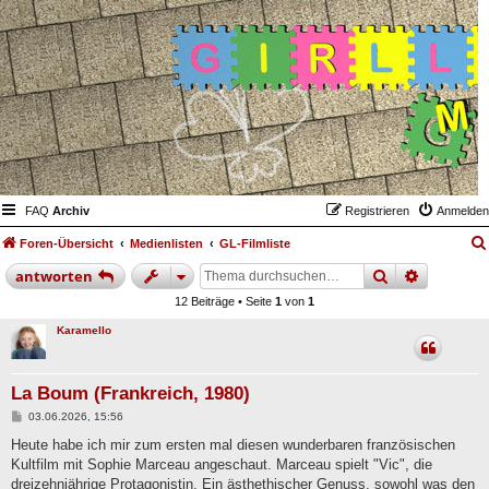
FAQ
Archiv
Registrieren
Anmelden
Foren-Übersicht
Medienlisten
GL-Filmliste
suche
erweiter
antworten
12 Beiträge • Seite
1
von
1
Karamello
La Boum (Frankreich, 1980)
B
03.06.2026, 15:56
e
i
Heute habe ich mir zum ersten mal diesen wunderbaren französischen
t
Kultfilm mit Sophie Marceau angeschaut. Marceau spielt "Vic", die
r
a
dreizehnjährige Protagonistin. Ein ästhethischer Genuss, sowohl was den