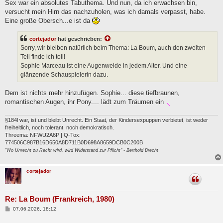
Sex war ein absolutes Tabuthema. Und nun, da ich erwachsen bin,
versucht mein Hirn das nachzuholen, was ich damals verpasst, habe.
Eine große Obersch...e ist da
cortejador
hat geschrieben:
Sorry, wir bleiben natürlich beim Thema: La Boum, auch den zweiten
Teil finde ich toll!
Sophie Marceau ist eine Augenweide in jedem Alter. Und eine
glänzende Schauspielerin dazu.
Dem ist nichts mehr hinzufügen. Sophie... diese tiefbraunen,
romantischen Augen, ihr Pony.... lädt zum Träumen ein
§184l war, ist und bleibt Unrecht. Ein Staat, der Kindersexpuppen verbietet, ist weder
freiheitlich, noch tolerant, noch demokratisch.
Threema: NFWU2A6P | Q-Tox:
774506C987B16D650A8D711B0D698A8659DCB0C200B
"Wo Unrecht zu Recht wird, wird Widerstand zur Pflicht" - Berthold Brecht
cortejador
Re: La Boum (Frankreich, 1980)
B
07.06.2026, 18:12
e
i