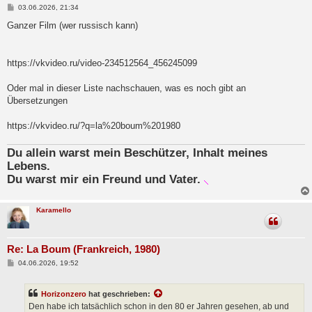
B
03.06.2026, 21:34
e
i
Ganzer Film (wer russisch kann)
t
r
a
g
https://vkvideo.ru/video-234512564_456245099
Oder mal in dieser Liste nachschauen, was es noch gibt an
Übersetzungen
https://vkvideo.ru/?q=la%20boum%201980
Du allein warst mein Beschützer, Inhalt meines
Lebens.
Du warst mir ein Freund und Vater.
Karamello
Re: La Boum (Frankreich, 1980)
B
04.06.2026, 19:52
e
i
t
Horizonzero
hat geschrieben:
r
a
Den habe ich tatsächlich schon in den 80 er Jahren gesehen, ab und