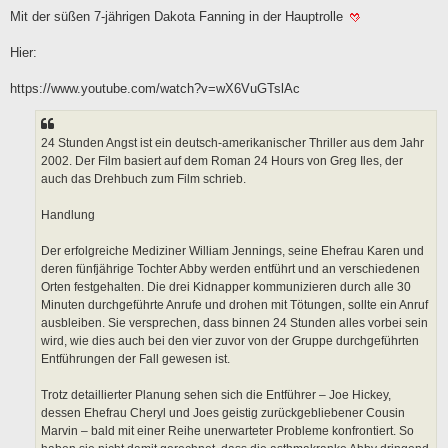
r
a
Mit der süßen 7-jährigen Dakota Fanning in der Hauptrolle
g
Hier:
https://www.youtube.com/watch?v=wX6VuGTslAc
24 Stunden Angst ist ein deutsch-amerikanischer Thriller aus dem Jahr
2002. Der Film basiert auf dem Roman 24 Hours von Greg Iles, der
auch das Drehbuch zum Film schrieb.
Handlung
Der erfolgreiche Mediziner William Jennings, seine Ehefrau Karen und
deren fünfjährige Tochter Abby werden entführt und an verschiedenen
Orten festgehalten. Die drei Kidnapper kommunizieren durch alle 30
Minuten durchgeführte Anrufe und drohen mit Tötungen, sollte ein Anruf
ausbleiben. Sie versprechen, dass binnen 24 Stunden alles vorbei sein
wird, wie dies auch bei den vier zuvor von der Gruppe durchgeführten
Entführungen der Fall gewesen ist.
Trotz detaillierter Planung sehen sich die Entführer – Joe Hickey,
dessen Ehefrau Cheryl und Joes geistig zurückgebliebener Cousin
Marvin – bald mit einer Reihe unerwarteter Probleme konfrontiert. So