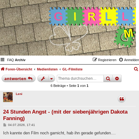
FAQ
Archiv
Registrieren
Anmelden
Foren-Übersicht
Medienlisten
GL-Filmliste
suche
erweiter
antworten
6 Beiträge • Seite
1
von
1
Leni
24 Stunden Angst - (mit der siebenjährigen Dakota
Fanning)
B
04.07.2026, 17:41
e
i
Ich kannte den Film noch garnicht, hab ihn gerade gefunden....
t