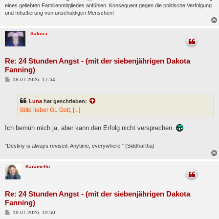
eines geliebten Familienmitgliedes anfühlen. Konsequent gegen die politische Verfolgung
und Inhaftierung von unschuldigen Menschen!
Sakura
Re: 24 Stunden Angst - (mit der siebenjährigen Dakota
Fanning)
B
18.07.2026, 17:54
e
i
t
Luna
hat geschrieben:
r
a
Bitte lieber GL Gott, [...]
g
Ich bemüh mich ja, aber kann den Erfolg nicht versprechen.
"Destiny is always revised. Anytime, everywhere." (Siddhartha)
Karamello
Re: 24 Stunden Angst - (mit der siebenjährigen Dakota
Fanning)
B
19.07.2026, 19:50
e