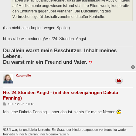
haben sie nicht damit gerechnet, dass die asthmakranke Abby dringend
auf Medikamente angewiesen ist und sich ihre Eltern wenig kooperativ
den Entführern gegenüber verhalten. Die Durchführung des
Verbrechens gerät deshalb zunehmend außer Kontrolle.
(hab nicht alles kopiert wegen Spoiler)
https://de.wikipedia.org/wiki/24_Stunden_Angst
Du allein warst mein Beschützer, Inhalt meines
Lebens.
Du warst mir ein Freund und Vater.
Karamello
Re: 24 Stunden Angst - (mit der siebenjährigen Dakota
Fanning)
B
18.07.2026, 10:43
e
i
Ich liebe Dakota Fanning... aber das ist nichts für meine Nerven
t
r
a
g
§184l war, ist und bleibt Unrecht. Ein Staat, der Kindersexpuppen verbietet, ist weder
freiheitlich, noch tolerant, noch demokratisch.