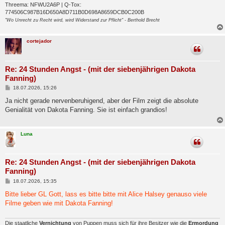
Threema: NFWU2A6P | Q-Tox:
774506C987B16D650A8D711B0D698A8659DCB0C200B
"Wo Unrecht zu Recht wird, wird Widerstand zur Pflicht" - Berthold Brecht
cortejador
Re: 24 Stunden Angst - (mit der siebenjährigen Dakota
Fanning)
B
18.07.2026, 15:26
e
i
Ja nicht gerade nervenberuhigend, aber der Film zeigt die absolute
t
Genialität von Dakota Fanning. Sie ist einfach grandios!
r
a
g
Luna
Re: 24 Stunden Angst - (mit der siebenjährigen Dakota
Fanning)
B
18.07.2026, 15:35
e
i
Bitte lieber GL Gott, lass es bitte bitte mit Alice Halsey genauso viele
t
Filme geben wie mit Dakota Fanning!
r
a
g
Die staatliche
Vernichtung
von Puppen muss sich für ihre Besitzer wie die
Ermordung