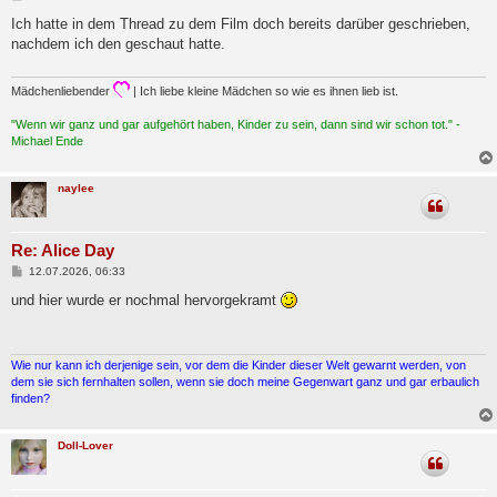
e
i
Ich hatte in dem Thread zu dem Film doch bereits darüber geschrieben,
t
nachdem ich den geschaut hatte.
r
a
g
Mädchenliebender
| Ich liebe kleine Mädchen so wie es ihnen lieb ist.
"Wenn wir ganz und gar aufgehört haben, Kinder zu sein, dann sind wir schon tot." -
Michael Ende
naylee
Re: Alice Day
B
12.07.2026, 06:33
e
i
und hier wurde er nochmal hervorgekramt
t
r
a
g
Wie nur kann ich derjenige sein, vor dem die Kinder dieser Welt gewarnt werden, von
dem sie sich fernhalten sollen, wenn sie doch meine Gegenwart ganz und gar erbaulich
finden?
Doll-Lover