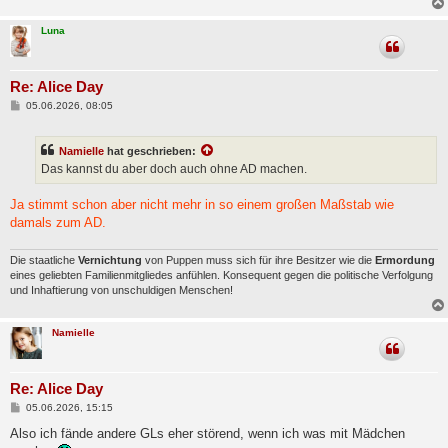
Luna
Re: Alice Day
B
05.06.2026, 08:05
e
i
t
Namielle
hat geschrieben:
r
a
Das kannst du aber doch auch ohne AD machen.
g
Ja stimmt schon aber nicht mehr in so einem großen Maßstab wie
damals zum AD.
Die staatliche
Vernichtung
von Puppen muss sich für ihre Besitzer wie die
Ermordung
eines geliebten Familienmitgliedes anfühlen. Konsequent gegen die politische Verfolgung
und Inhaftierung von unschuldigen Menschen!
Namielle
Re: Alice Day
B
05.06.2026, 15:15
e
i
Also ich fände andere GLs eher störend, wenn ich was mit Mädchen
t