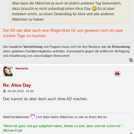
a
Man kann die Mädchen ja auch an jedem anderen Tag bewundern,
g
dazu braucht es nicht unbedingt einen Alice Day.
Es ist aber
trotzdem schön, so einen Gedenktag für Alice und alle anderen
Mädchen zu haben.
Der AD war aber auch eine Möglichkeit für uns gewesen sich ein paar
schöne Tage zu machen.
Die staatliche
Vernichtung
von Puppen muss sich für ihre Besitzer wie die
Ermordung
eines geliebten Familienmitgliedes anfühlen. Konsequent gegen die politische Verfolgung
und Inhaftierung von unschuldigen Menschen!
Namielle
Re: Alice Day
B
04.06.2026, 16:50
e
i
Das kannst du aber doch auch ohne AD machen.
t
r
a
g
Mädchenliebender
| Ich liebe kleine Mädchen so wie es ihnen lieb ist.
"Wenn wir ganz und gar aufgehört haben, Kinder zu sein, dann sind wir schon tot." -
Michael Ende