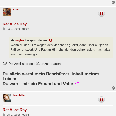
Leni
Re: Alice Day
B
04.07.2026, 04:03
e
i
t
naylee
hat geschrieben:
r
a
Wenn du den Film wegen des Mädchens guckst, dann ist er auf jeden
g
Fall sehenswert. Und Fabian Hinrichs, der den Lehrer spielt, macht das
auch verdammt gut.
Ja! Die zwei sind so süß anzuschauen!
Du allein warst mein Beschützer, Inhalt meines
Lebens.
Du warst mir ein Freund und Vater.
Namielle
Re: Alice Day
B
05.07.2026, 07:05