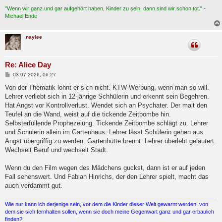
"Wenn wir ganz und gar aufgehört haben, Kinder zu sein, dann sind wir schon tot." -
Michael Ende
naylee
Re: Alice Day
B
03.07.2026, 06:27
e
i
Von der Thematik lohnt er sich nicht. KTW-Werbung, wenn man so will.
t
Lehrer verliebt sich in 12-jährige Schhülerin und erkennt sein Begehren.
r
a
Hat Angst vor Kontrollverlust. Wendet sich an Psychater. Der malt den
g
Teufel an die Wand, weist auf die tickende Zeitbombe hin.
Selbsterfüllende Prophezeiung. Tickende Zeitbombe schlägt zu. Lehrer
und Schülerin allein im Gartenhaus. Lehrer lässt Schülerin gehen aus
Angst übergriffig zu werden. Gartenhütte brennt. Lehrer überlebt geläutert.
Wechselt Beruf und wechselt Stadt.
Wenn du den Film wegen des Mädchens guckst, dann ist er auf jeden
Fall sehenswert. Und Fabian Hinrichs, der den Lehrer spielt, macht das
auch verdammt gut.
Wie nur kann ich derjenige sein, vor dem die Kinder dieser Welt gewarnt werden, von
dem sie sich fernhalten sollen, wenn sie doch meine Gegenwart ganz und gar erbaulich
finden?