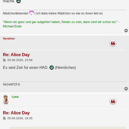
mache.
r
a
g
Mädchenliebender
| Ich liebe kleine Mädchen so wie es ihnen lieb ist.
"Wenn wir ganz und gar aufgehört haben, Kinder zu sein, dann sind wir schon tot." -
Michael Ende
Verehrer
Re: Alice Day
B
05.06.2026, 15:58
e
i
Es wird Zeit für einen HAD.
(Heimlichen)
t
r
a
g
9424APZFS
Luna
Re: Alice Day
B
05.06.2026, 16:35
e
i
t