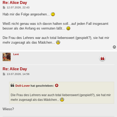
Re: Alice Day
B
12.07.2026, 22:43
e
i
Hab mir die Folge angesehen...
t
r
a
Weiß nicht genau was ich davon halten soll...auf jeden Fall insgesamt
g
besser als der Anfang es vermuten läßt...
Die Frau des Lehrers war auch total liebenswert (gespielt?), sie hat mir
mehr zugesagt als das Mädchen...
Leni
Re: Alice Day
B
13.07.2026, 14:56
e
i
t
Doll-Lover
hat geschrieben:
r
a
g
Die Frau des Lehrers war auch total liebenswert (gespielt?), sie hat mir
mehr zugesagt als das Mädchen...
Wieso?