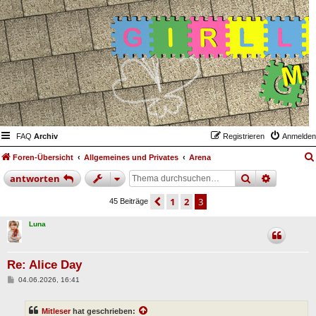
FAQ
Archiv
Registrieren
Anmelden
Foren-Übersicht
Allgemeines und Privates
Arena
suche
erweiter
antworten
vorherige
1
2
3
45 Beiträge
Luna
Re: Alice Day
B
04.06.2026, 16:41
e
i
t
Mitleser
hat geschrieben:
r