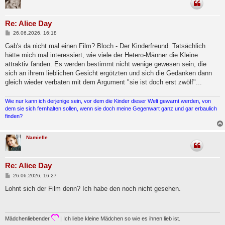
Re: Alice Day
B
26.06.2026, 16:18
e
i
Gab's da nicht mal einen Film? Bloch - Der Kinderfreund. Tatsächlich
t
hätte mich mal interessiert, wie viele der Hetero-Männer die Kleine
r
a
attraktiv fanden. Es werden bestimmt nicht wenige gewesen sein, die
g
sich an ihrem lieblichen Gesicht ergötzten und sich die Gedanken dann
gleich wieder verbaten mit dem Argument "sie ist doch erst zwölf"...
Wie nur kann ich derjenige sein, vor dem die Kinder dieser Welt gewarnt werden, von
dem sie sich fernhalten sollen, wenn sie doch meine Gegenwart ganz und gar erbaulich
finden?
Namielle
Re: Alice Day
B
26.06.2026, 16:27
e
i
Lohnt sich der Film denn? Ich habe den noch nicht gesehen.
t
r
a
g
Mädchenliebender
| Ich liebe kleine Mädchen so wie es ihnen lieb ist.