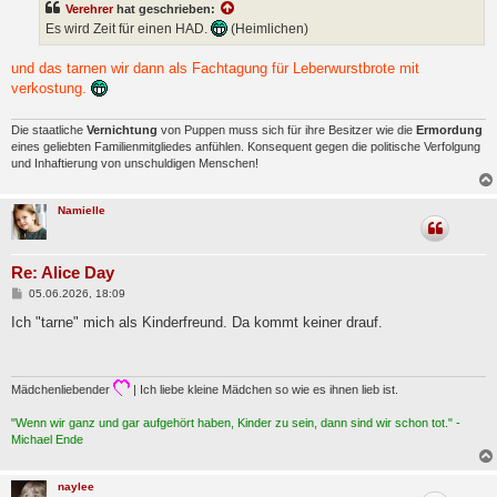
Verehrer
hat geschrieben:
r
a
Es wird Zeit für einen HAD.
(Heimlichen)
g
und das tarnen wir dann als Fachtagung für Leberwurstbrote mit
verkostung.
Die staatliche
Vernichtung
von Puppen muss sich für ihre Besitzer wie die
Ermordung
eines geliebten Familienmitgliedes anfühlen. Konsequent gegen die politische Verfolgung
und Inhaftierung von unschuldigen Menschen!
Namielle
Re: Alice Day
B
05.06.2026, 18:09
e
i
Ich "tarne" mich als Kinderfreund. Da kommt keiner drauf.
t
r
a
g
Mädchenliebender
| Ich liebe kleine Mädchen so wie es ihnen lieb ist.
"Wenn wir ganz und gar aufgehört haben, Kinder zu sein, dann sind wir schon tot." -
Michael Ende
naylee