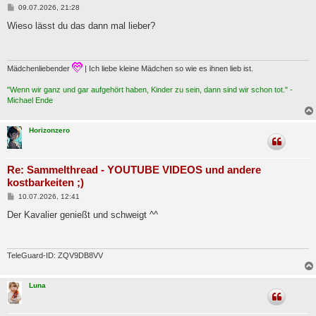
B
09.07.2026, 21:28
e
i
Wieso lässt du das dann mal lieber?
t
r
a
g
Mädchenliebender
| Ich liebe kleine Mädchen so wie es ihnen lieb ist.
"Wenn wir ganz und gar aufgehört haben, Kinder zu sein, dann sind wir schon tot." -
Michael Ende
Horizonzero
Re: Sammelthread - YOUTUBE VIDEOS und andere
kostbarkeiten ;)
B
10.07.2026, 12:41
e
i
Der Kavalier genießt und schweigt ^^
t
r
a
g
TeleGuard-ID: ZQV9DB8VV
Luna