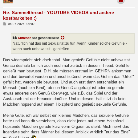
Re: Sammelthread - YOUTUBE VIDEOS und andere
kostbarkeiten ;)
B
06.07.2026, 09:07
e
i
t
Mitleser
hat geschrieben:
r
a
Natürlich hat das mit Sexualität zu tun, wenn Kinder solche Gefühle -
g
wenn auch unbewusst - genießen.
Das widerspricht sich doch total. Man genießt Gefühle nicht unbewusst.
Genau deshalb bin ich auch nochmal zurück in diesen Thread. Gefühle
genießt man bewusst. D.H. sie müssen erstmal im GEHIRN ankommen
und dort bewertet werden und anschließend, wenn das Gehirn das "Urteil"
gefällt hat, werden sie bewusst. Und auch erst dann entscheidet ein
Mensch (auch ein Kind), ob nun Genuß angefragt ist oder ob gerade
etwas anderes den Genuß überwiegt, wie z.B. das Spiel und der
Austausch mit der Freundin darüber. Und in diesem Fall sitzt da kein
Mädchen hopsend auf einem Holzpferd und genießt sexuelle Gefühle.
Meine Güte, ich war selbst ein kleines Mädchen, das sexuelle Gefühle
hatte und kann dir versichern, dass nicht jedes auf einem Holzpferd
hopsende Mädchen gerade kurz vorm Orgasmus steht. Mich nervt das
irgendwie sehr, dass Männer bei diesem Anblick wirklich "nur das Eine"
im Kopf haben.