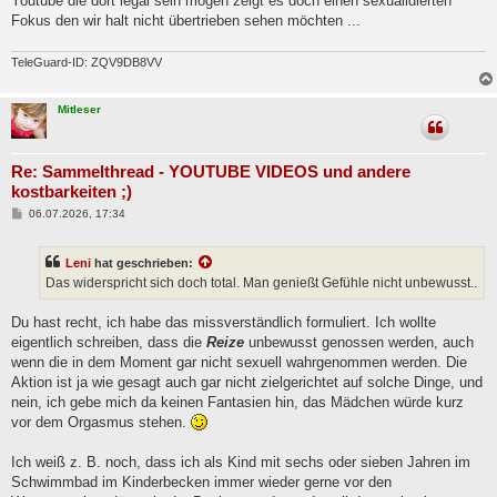
Youtube die dort legal sein mögen zeigt es doch einen sexualidierten
Fokus den wir halt nicht übertrieben sehen möchten ...
TeleGuard-ID: ZQV9DB8VV
Mitleser
Re: Sammelthread - YOUTUBE VIDEOS und andere
kostbarkeiten ;)
B
06.07.2026, 17:34
e
i
t
Leni
hat geschrieben:
r
a
Das widerspricht sich doch total. Man genießt Gefühle nicht unbewusst..
g
Du hast recht, ich habe das missverständlich formuliert. Ich wollte
eigentlich schreiben, dass die
Reize
unbewusst genossen werden, auch
wenn die in dem Moment gar nicht sexuell wahrgenommen werden. Die
Aktion ist ja wie gesagt auch gar nicht zielgerichtet auf solche Dinge, und
nein, ich gebe mich da keinen Fantasien hin, das Mädchen würde kurz
vor dem Orgasmus stehen.
Ich weiß z. B. noch, dass ich als Kind mit sechs oder sieben Jahren im
Schwimmbad im Kinderbecken immer wieder gerne vor den