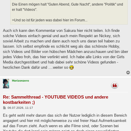
Die Einen mögen halt "Guten Abend, Gute Nacht", andere "Politik" und
er halt "Videos".
>Und so ist für jeden was dabei hier im Forum...
Auch ich kann den Kommentar von Sakura hier nicht teilen. Ich finde
solche Videos einfach genial und auch mein Respekt an Nickey, sich
soviel Arbeit zu machen und dann auch noch uns daran teil haben zu
lassen. Ich selbst empfinde es schlicht weg als das schönste Hobby,
sich Videos und Bilder von hübschen Mädchen anzuschauen und bin über
jedes Video froh, das hier verlinkt wird. Ich habe alle Links von der Girls
Media durchgestöbert und hab dabei sehr schöne Videos gefunden -
herzlichen Dank dafür und ....weiter so
Horizonzero
Re: Sammelthread - YOUTUBE VIDEOS und andere
kostbarkeiten ;)
B
06.07.2026, 11:17
e
i
Es geht wohl mehr darum das sich der Nutzer lediglich in diesem Bereich
t
angagiert und hier mit möglicherweise zu viel freier Haut Aufmerksamkeit
r
a
auf das Forum zieht. Auch wenn es alte Filme sind, oder Szenen bei
g