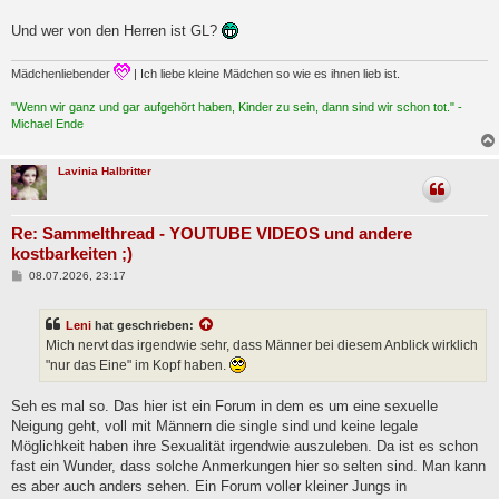
t
r
a
Und wer von den Herren ist GL?
g
Mädchenliebender
| Ich liebe kleine Mädchen so wie es ihnen lieb ist.
"Wenn wir ganz und gar aufgehört haben, Kinder zu sein, dann sind wir schon tot." -
Michael Ende
Lavinia Halbritter
Re: Sammelthread - YOUTUBE VIDEOS und andere
kostbarkeiten ;)
B
08.07.2026, 23:17
e
i
t
Leni
hat geschrieben:
r
a
Mich nervt das irgendwie sehr, dass Männer bei diesem Anblick wirklich
g
"nur das Eine" im Kopf haben.
Seh es mal so. Das hier ist ein Forum in dem es um eine sexuelle
Neigung geht, voll mit Männern die single sind und keine legale
Möglichkeit haben ihre Sexualität irgendwie auszuleben. Da ist es schon
fast ein Wunder, dass solche Anmerkungen hier so selten sind. Man kann
es aber auch anders sehen. Ein Forum voller kleiner Jungs in