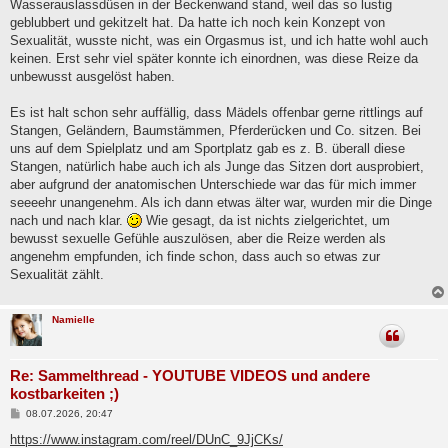
Wasserauslassdüsen in der Beckenwand stand, weil das so lustig
geblubbert und gekitzelt hat. Da hatte ich noch kein Konzept von
Sexualität, wusste nicht, was ein Orgasmus ist, und ich hatte wohl auch
keinen. Erst sehr viel später konnte ich einordnen, was diese Reize da
unbewusst ausgelöst haben.
Es ist halt schon sehr auffällig, dass Mädels offenbar gerne rittlings auf
Stangen, Geländern, Baumstämmen, Pferderücken und Co. sitzen. Bei
uns auf dem Spielplatz und am Sportplatz gab es z. B. überall diese
Stangen, natürlich habe auch ich als Junge das Sitzen dort ausprobiert,
aber aufgrund der anatomischen Unterschiede war das für mich immer
seeeehr unangenehm. Als ich dann etwas älter war, wurden mir die Dinge
nach und nach klar.
Wie gesagt, da ist nichts zielgerichtet, um
bewusst sexuelle Gefühle auszulösen, aber die Reize werden als
angenehm empfunden, ich finde schon, dass auch so etwas zur
Sexualität zählt.
Namielle
Re: Sammelthread - YOUTUBE VIDEOS und andere
kostbarkeiten ;)
B
08.07.2026, 20:47
e
i
https://www.instagram.com/reel/DUnC_9JjCKs/