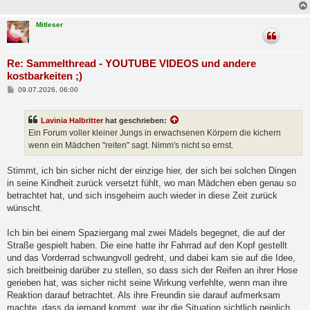
Mitleser
Re: Sammelthread - YOUTUBE VIDEOS und andere
kostbarkeiten ;)
B
09.07.2026, 06:00
e
i
t
Lavinia Halbritter
hat geschrieben:
r
a
Ein Forum voller kleiner Jungs in erwachsenen Körpern die kichern
g
wenn ein Mädchen "reiten" sagt. Nimm's nicht so ernst.
Stimmt, ich bin sicher nicht der einzige hier, der sich bei solchen Dingen
in seine Kindheit zurück versetzt fühlt, wo man Mädchen eben genau so
betrachtet hat, und sich insgeheim auch wieder in diese Zeit zurück
wünscht.
Ich bin bei einem Spaziergang mal zwei Mädels begegnet, die auf der
Straße gespielt haben. Die eine hatte ihr Fahrrad auf den Kopf gestellt
und das Vorderrad schwungvoll gedreht, und dabei kam sie auf die Idee,
sich breitbeinig darüber zu stellen, so dass sich der Reifen an ihrer Hose
gerieben hat, was sicher nicht seine Wirkung verfehlte, wenn man ihre
Reaktion darauf betrachtet. Als ihre Freundin sie darauf aufmerksam
machte, dass da jemand kommt, war ihr die Situation sichtlich peinlich,