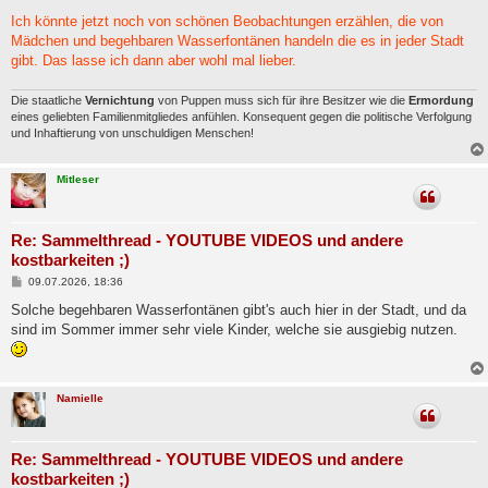
e
i
Ich könnte jetzt noch von schönen Beobachtungen erzählen, die von
t
Mädchen und begehbaren Wasserfontänen handeln die es in jeder Stadt
r
a
gibt. Das lasse ich dann aber wohl mal lieber.
g
Die staatliche
Vernichtung
von Puppen muss sich für ihre Besitzer wie die
Ermordung
eines geliebten Familienmitgliedes anfühlen. Konsequent gegen die politische Verfolgung
und Inhaftierung von unschuldigen Menschen!
Mitleser
Re: Sammelthread - YOUTUBE VIDEOS und andere
kostbarkeiten ;)
B
09.07.2026, 18:36
e
i
Solche begehbaren Wasserfontänen gibt's auch hier in der Stadt, und da
t
sind im Sommer immer sehr viele Kinder, welche sie ausgiebig nutzen.
r
a
g
Namielle
Re: Sammelthread - YOUTUBE VIDEOS und andere
kostbarkeiten ;)