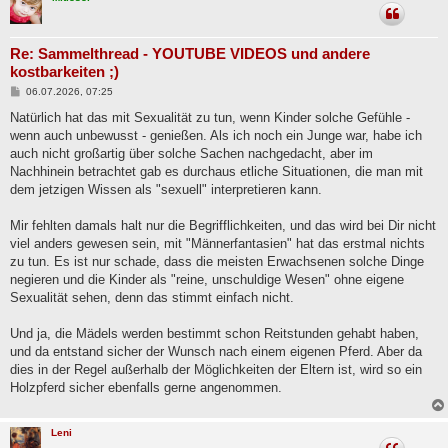
Re: Sammelthread - YOUTUBE VIDEOS und andere
kostbarkeiten ;)
B
06.07.2026, 07:25
e
i
Natürlich hat das mit Sexualität zu tun, wenn Kinder solche Gefühle -
t
wenn auch unbewusst - genießen. Als ich noch ein Junge war, habe ich
r
a
auch nicht großartig über solche Sachen nachgedacht, aber im
g
Nachhinein betrachtet gab es durchaus etliche Situationen, die man mit
dem jetzigen Wissen als "sexuell" interpretieren kann.
Mir fehlten damals halt nur die Begrifflichkeiten, und das wird bei Dir nicht
viel anders gewesen sein, mit "Männerfantasien" hat das erstmal nichts
zu tun. Es ist nur schade, dass die meisten Erwachsenen solche Dinge
negieren und die Kinder als "reine, unschuldige Wesen" ohne eigene
Sexualität sehen, denn das stimmt einfach nicht.
Und ja, die Mädels werden bestimmt schon Reitstunden gehabt haben,
und da entstand sicher der Wunsch nach einem eigenen Pferd. Aber da
dies in der Regel außerhalb der Möglichkeiten der Eltern ist, wird so ein
Holzpferd sicher ebenfalls gerne angenommen.
Leni