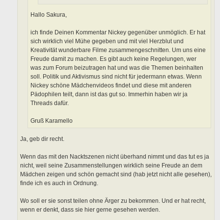
Hallo Sakura,
ich finde Deinen Kommentar Nickey gegenüber unmöglich. Er hat
sich wirklich viel Mühe gegeben und mit viel Herzblut und
Kreativität wunderbare Filme zusammengeschnitten. Um uns eine
Freude damit zu machen. Es gibt auch keine Regelungen, wer
was zum Forum beizutragen hat und was die Themen beinhalten
soll. Politik und Aktivismus sind nicht für jedermann etwas. Wenn
Nickey schöne Mädchenvideos findet und diese mit anderen
Pädophilen teilt, dann ist das gut so. Immerhin haben wir ja
Threads dafür.
Gruß Karamello
Ja, geb dir recht.
Wenn das mit den Nacktszenen nicht überhand nimmt und das tut es ja
nicht, weil seine Zusammenstellungen wirklich seine Freude an dem
Mädchen zeigen und schön gemacht sind (hab jetzt nicht alle gesehen),
finde ich es auch in Ordnung.
Wo soll er sie sonst teilen ohne Ärger zu bekommen. Und er hat recht,
wenn er denkt, dass sie hier gerne gesehen werden.