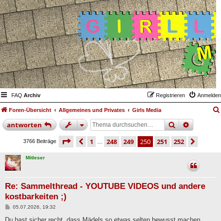
FAQ
Archiv
Registrieren
Anmelden
Foren-Übersicht
Allgemeines und Privates
Girls Media
suche
erweiter
antworten
seite
250 von 252
vorherige
1
248
249
250
251
252
nächs
3766 Beiträge
…
Mitleser
Re: Sammelthread - YOUTUBE VIDEOS und andere
kostbarkeiten ;)
B
05.07.2026, 19:32
e
i
Du hast sicher recht, dass Mädels so etwas selten bewusst machen.