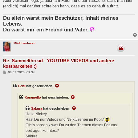
Aber vielleicht liegts ja auch am Forum und der Tatsache, dass man hier
(endlich) mal darüber schreiben kann, dass es so gehäuft auftritt.
Du allein warst mein Beschützer, Inhalt meines
Lebens.
Du warst mir ein Freund und Vater.
Mädchenlover
Re: Sammelthread - YOUTUBE VIDEOS und andere
kostbarkeiten ;)
B
06.07.2026, 09:34
e
i
t
Leni
hat geschrieben:
r
a
g
Karamello
hat geschrieben:
Sakura
hat geschrieben:
Hallo Nickey,
Hast Du nur Videos und N8(kt5zenen im Kopf?
Gibt's sonst nix was Du zu den Themen dieses Forums
beitragen könntest?
Sakura