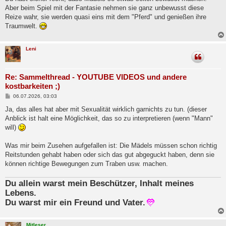
t
Aber beim Spiel mit der Fantasie nehmen sie ganz unbewusst diese
r
a
Reize wahr, sie werden quasi eins mit dem "Pferd" und genießen ihre
g
Traumwelt.
Leni
Re: Sammelthread - YOUTUBE VIDEOS und andere
kostbarkeiten ;)
B
06.07.2026, 03:03
e
i
Ja, das alles hat aber mit Sexualität wirklich garnichts zu tun. (dieser
t
Anblick ist halt eine Möglichkeit, das so zu interpretieren (wenn "Mann"
r
a
will)
g
Was mir beim Zusehen aufgefallen ist: Die Mädels müssen schon richtig
Reitstunden gehabt haben oder sich das gut abgeguckt haben, denn sie
können richtige Bewegungen zum Traben usw. machen.
Du allein warst mein Beschützer, Inhalt meines
Lebens.
Du warst mir ein Freund und Vater.
Mitleser