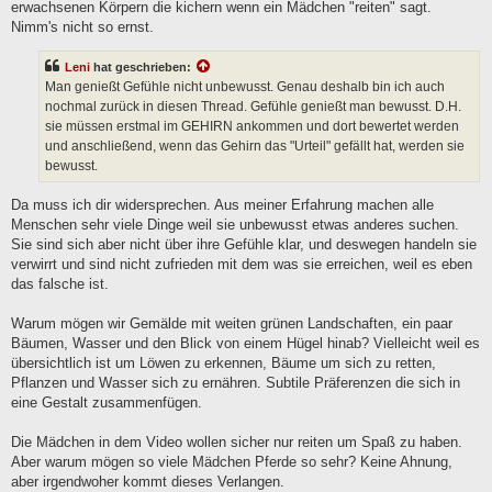
erwachsenen Körpern die kichern wenn ein Mädchen "reiten" sagt.
Nimm's nicht so ernst.
Leni
hat geschrieben:
Man genießt Gefühle nicht unbewusst. Genau deshalb bin ich auch
nochmal zurück in diesen Thread. Gefühle genießt man bewusst. D.H.
sie müssen erstmal im GEHIRN ankommen und dort bewertet werden
und anschließend, wenn das Gehirn das "Urteil" gefällt hat, werden sie
bewusst.
Da muss ich dir widersprechen. Aus meiner Erfahrung machen alle
Menschen sehr viele Dinge weil sie unbewusst etwas anderes suchen.
Sie sind sich aber nicht über ihre Gefühle klar, und deswegen handeln sie
verwirrt und sind nicht zufrieden mit dem was sie erreichen, weil es eben
das falsche ist.
Warum mögen wir Gemälde mit weiten grünen Landschaften, ein paar
Bäumen, Wasser und den Blick von einem Hügel hinab? Vielleicht weil es
übersichtlich ist um Löwen zu erkennen, Bäume um sich zu retten,
Pflanzen und Wasser sich zu ernähren. Subtile Präferenzen die sich in
eine Gestalt zusammenfügen.
Die Mädchen in dem Video wollen sicher nur reiten um Spaß zu haben.
Aber warum mögen so viele Mädchen Pferde so sehr? Keine Ahnung,
aber irgendwoher kommt dieses Verlangen.