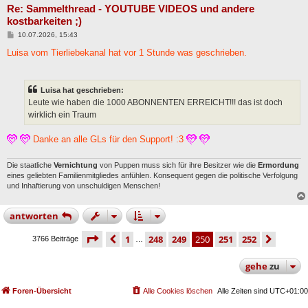
Re: Sammelthread - YOUTUBE VIDEOS und andere
kostbarkeiten ;)
B
10.07.2026, 15:43
e
i
Luisa vom Tierliebekanal hat vor 1 Stunde was geschrieben.
t
r
a
g
Luisa hat geschrieben:
Leute wie haben die 1000 ABONNENTEN ERREICHT!!! das ist doch
wirklich ein Traum
Danke an alle GLs für den Support! :3
Die staatliche
Vernichtung
von Puppen muss sich für ihre Besitzer wie die
Ermordung
eines geliebten Familienmitgliedes anfühlen. Konsequent gegen die politische Verfolgung
und Inhaftierung von unschuldigen Menschen!
antworten
seite
250 von 252
vorherige
1
248
249
250
251
252
nächs
3766 Beiträge
…
gehe
zu
Foren-Übersicht
Alle Cookies löschen
Alle Zeiten sind
UTC+01:00