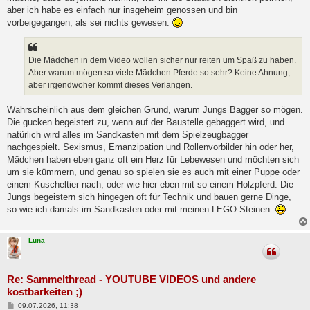
aber ich habe es einfach nur insgeheim genossen und bin
vorbeigegangen, als sei nichts gewesen.
Die Mädchen in dem Video wollen sicher nur reiten um Spaß zu haben.
Aber warum mögen so viele Mädchen Pferde so sehr? Keine Ahnung,
aber irgendwoher kommt dieses Verlangen.
Wahrscheinlich aus dem gleichen Grund, warum Jungs Bagger so mögen.
Die gucken begeistert zu, wenn auf der Baustelle gebaggert wird, und
natürlich wird alles im Sandkasten mit dem Spielzeugbagger
nachgespielt. Sexismus, Emanzipation und Rollenvorbilder hin oder her,
Mädchen haben eben ganz oft ein Herz für Lebewesen und möchten sich
um sie kümmern, und genau so spielen sie es auch mit einer Puppe oder
einem Kuscheltier nach, oder wie hier eben mit so einem Holzpferd. Die
Jungs begeistern sich hingegen oft für Technik und bauen gerne Dinge,
so wie ich damals im Sandkasten oder mit meinen LEGO-Steinen.
Luna
Re: Sammelthread - YOUTUBE VIDEOS und andere
kostbarkeiten ;)
B
09.07.2026, 11:38