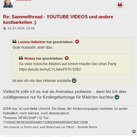
Re: Sammelthread - YOUTUBE VIDEOS und andere
kostbarkeiten ;)
B
01.07.2026, 15:48
e
i
t
Lavinia Halbritter
hat geschrieben:
r
a
Gute Auswahl, aber das:
g
Nickey
hat geschrieben:
So viele hübsche Mädels auf einem Haufen bei einer Party
https://youtu.be/nyCYjJakeF0?t=1062
ist wie ich mir den Himmel vorstelle
Vielleicht solle ich es mal als Animateur probieren... dann bin ich aber
zufälligerweise nur für Kindergeburtstage für Mädchen buchbar
§184l war, ist und bleibt Unrecht. Ein Staat, der Kindersexpuppen verbietet, ist weder
freiheitlich, noch tolerant, noch demokratisch.
Threema: NFWU2A6P | Q-Tox:
774506C987B16D650A8D711B0D698A8659DCB0C200B
"Wo Unrecht zu Recht wird, wird Widerstand zur Pflicht" - Berthold Brecht