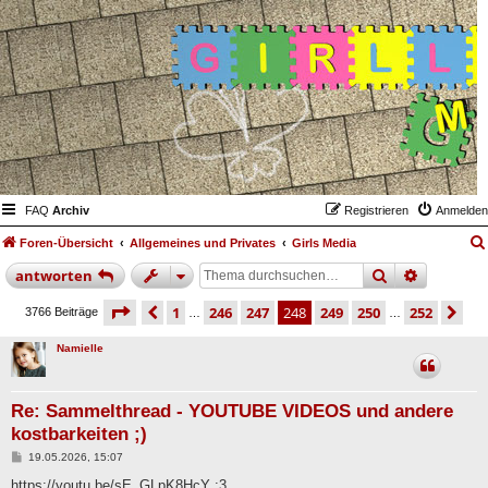
FAQ
Archiv
Registrieren
Anmelden
Foren-Übersicht
Allgemeines und Privates
Girls Media
suche
erweiter
antworten
seite
248 von 252
vorherige
1
246
247
248
249
250
252
nä
3766 Beiträge
…
…
Namielle
Re: Sammelthread - YOUTUBE VIDEOS und andere
kostbarkeiten ;)
B
19.05.2026, 15:07
e
i
https://youtu.be/sE_GLpK8HcY
:3