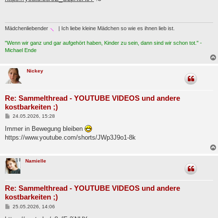
t
r
a
g
Mädchenliebender
| Ich liebe kleine Mädchen so wie es ihnen lieb ist.
"Wenn wir ganz und gar aufgehört haben, Kinder zu sein, dann sind wir schon tot." -
Michael Ende
Nickey
Re: Sammelthread - YOUTUBE VIDEOS und andere
kostbarkeiten ;)
B
24.05.2026, 15:28
e
i
Immer in Bewegung bleiben
t
https://www.youtube.com/shorts/JWp3J9o1-8k
r
a
g
Namielle
Re: Sammelthread - YOUTUBE VIDEOS und andere
kostbarkeiten ;)
B
25.05.2026, 14:06
e
i