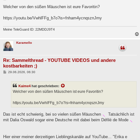
e
i
Welcher von den süßen Mäuschen ist eure Favoritin?
t
r
a
https://youtu.be/VwhlFFg_b7o?is=fnham4ycnqsznJmy
g
Meine TeleGuard ID: 22MDDJ9T4
Karamello
Re: Sammelthread - YOUTUBE VIDEOS und andere
kostbarkeiten ;)
B
29.06.2026, 06:30
e
i
t
Kaime4
hat geschrieben:
r
a
Welcher von den süßen Mäuschen ist eure Favoritin?
g
https://youtu.be/VwhlFFg_b7o?is=fnham4ycnqsznJmy
Das ist echt schwierig, bei so vielen süßen Mäuschen
Tatsächlich ist
mit Dalia Oswald sogar eine Deutsche mit dabei beim Défilé de Mode
Hier einer meiner derzeitigen Lieblingskanäle auf YouTube... "Erika e