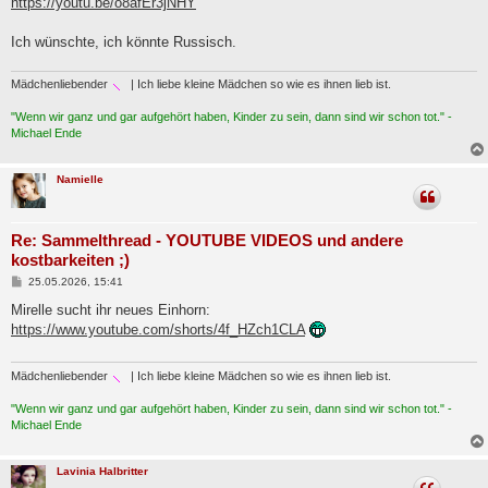
https://youtu.be/o8afEr3jNHY
t
r
a
Ich wünschte, ich könnte Russisch.
g
Mädchenliebender
| Ich liebe kleine Mädchen so wie es ihnen lieb ist.
"Wenn wir ganz und gar aufgehört haben, Kinder zu sein, dann sind wir schon tot." -
Michael Ende
Namielle
Re: Sammelthread - YOUTUBE VIDEOS und andere
kostbarkeiten ;)
B
25.05.2026, 15:41
e
i
Mirelle sucht ihr neues Einhorn:
t
https://www.youtube.com/shorts/4f_HZch1CLA
r
a
g
Mädchenliebender
| Ich liebe kleine Mädchen so wie es ihnen lieb ist.
"Wenn wir ganz und gar aufgehört haben, Kinder zu sein, dann sind wir schon tot." -
Michael Ende
Lavinia Halbritter