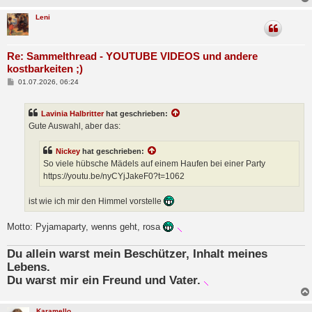
g
Leni
Re: Sammelthread - YOUTUBE VIDEOS und andere
kostbarkeiten ;)
B
01.07.2026, 06:24
e
i
t
Lavinia Halbritter
hat geschrieben:
r
a
Gute Auswahl, aber das:
g
Nickey
hat geschrieben:
So viele hübsche Mädels auf einem Haufen bei einer Party
https://youtu.be/nyCYjJakeF0?t=1062
ist wie ich mir den Himmel vorstelle
Motto: Pyjamaparty, wenns geht, rosa
Du allein warst mein Beschützer, Inhalt meines
Lebens.
Du warst mir ein Freund und Vater.
Karamello