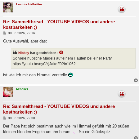
Lavinia Halbritter
Re: Sammelthread - YOUTUBE VIDEOS und andere
kostbarkeiten ;)
B
30.06.2026, 22:16
e
i
Gute Auswahl, aber das:
t
r
a
Nickey
hat geschrieben:
g
So viele hübsche Mädels auf einem Haufen bei einer Party
https://youtu.be/nyCYjJakeF0?t=1062
ist wie ich mir den Himmel vorstelle
Mitleser
Re: Sammelthread - YOUTUBE VIDEOS und andere
kostbarkeiten ;)
B
30.06.2026, 22:38
e
i
Der Papa hat sich bestimmt auch wie im Himmel gefühlt mit 20 süßen
t
kleinen blonden Engeln um ihn herum.
So ein Glückspilz...
r
a