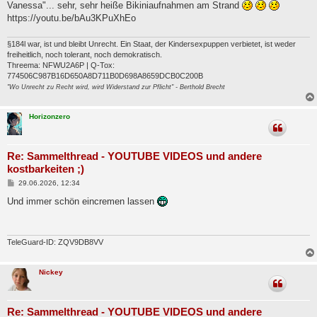
Vanessa"... sehr, sehr heiße Bikiniaufnahmen am Strand
https://youtu.be/bAu3KPuXhEo
§184l war, ist und bleibt Unrecht. Ein Staat, der Kindersexpuppen verbietet, ist weder
freiheitlich, noch tolerant, noch demokratisch.
Threema: NFWU2A6P | Q-Tox:
774506C987B16D650A8D711B0D698A8659DCB0C200B
"Wo Unrecht zu Recht wird, wird Widerstand zur Pflicht" - Berthold Brecht
Horizonzero
Re: Sammelthread - YOUTUBE VIDEOS und andere
kostbarkeiten ;)
B
29.06.2026, 12:34
e
i
Und immer schön eincremen lassen
t
r
a
g
TeleGuard-ID: ZQV9DB8VV
Nickey
Re: Sammelthread - YOUTUBE VIDEOS und andere