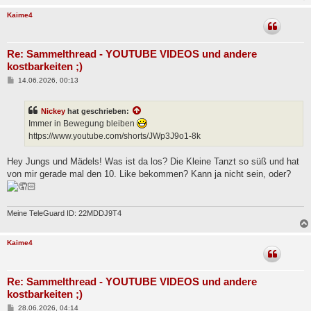
Kaime4
Re: Sammelthread - YOUTUBE VIDEOS und andere
kostbarkeiten ;)
B
14.06.2026, 00:13
e
i
t
Nickey
hat geschrieben:
r
a
Immer in Bewegung bleiben
g
https://www.youtube.com/shorts/JWp3J9o1-8k
Hey Jungs und Mädels! Was ist da los? Die Kleine Tanzt so süß und hat
von mir gerade mal den 10. Like bekommen? Kann ja nicht sein, oder?
Meine TeleGuard ID: 22MDDJ9T4
Kaime4
Re: Sammelthread - YOUTUBE VIDEOS und andere
kostbarkeiten ;)
B
28.06.2026, 04:14