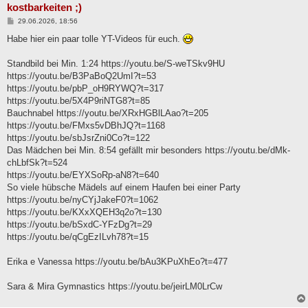
kostbarkeiten ;)
B
29.06.2026, 18:56
e
i
Habe hier ein paar tolle YT-Videos für euch.
t
r
a
Standbild bei Min. 1:24 https://youtu.be/S-weTSkv9HU
g
https://youtu.be/B3PaBoQ2UmI?t=53
https://youtu.be/pbP_oH9RYWQ?t=317
https://youtu.be/5X4P9riNTG8?t=85
Bauchnabel https://youtu.be/XRxHGBlLAao?t=205
https://youtu.be/FMxs5vDBhJQ?t=1168
https://youtu.be/sbJsrZni0Co?t=122
Das Mädchen bei Min. 8:54 gefällt mir besonders https://youtu.be/dMk-
chLbfSk?t=524
https://youtu.be/EYXSoRp-aN8?t=640
So viele hübsche Mädels auf einem Haufen bei einer Party
https://youtu.be/nyCYjJakeF0?t=1062
https://youtu.be/KXxXQEH3q2o?t=130
https://youtu.be/bSxdC-YFzDg?t=29
https://youtu.be/qCgEzILvh78?t=15
Erika e Vanessa https://youtu.be/bAu3KPuXhEo?t=477
Sara & Mira Gymnastics https://youtu.be/jeirLM0LrCw