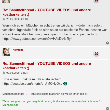
Re: Sammelthread - YOUTUBE VIDEOS und andere
kostbarkeiten ;)
B
25.05.2026, 23:10
e
i
Wenn ich so ein Mädchen in echt treffen würde, ich würde mich sofort
t
verlieben. Irgendwie fühlt es sich so an als ob sie die Essenz dessen was
r
a
ich an kleine Mädchen mag, verkörpert. Einfach nur super niedlich.
g
https://www.youtube.com/watch?v=HAsDc4t-Ry4
Namielle
Re: Sammelthread - YOUTUBE VIDEOS und andere
kostbarkeiten ;)
B
08.06.2026, 16:04
e
i
Bitte einmal Shakira mit ihr austauschen:
t
https://youtube.com/shorts/cIUjMQHyOxc
r
a
g
Mädchenliebender
| Ich liebe kleine Mädchen so wie es ihnen lieb ist.
"Wenn wir ganz und gar aufgehört haben, Kinder zu sein, dann sind wir schon tot." -
Michael Ende