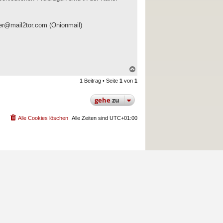
er@mail2tor.com
(Onionmail)
N
a
1 Beitrag • Seite
1
von
1
c
h
o
gehe
zu
b
e
n
Alle Cookies löschen
Alle Zeiten sind
UTC+01:00