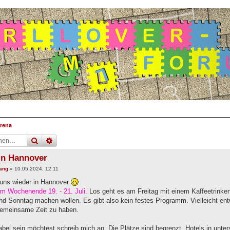
rena
suche
erweiterte
suche
 in Hannover
ang
»
10.05.2024, 12:11
n uns wieder in Hannover
m Wochenende 19. - 21. Juli.
Los geht es am Freitag mit einem Kaffeetrink
d Sonntag machen wollen. Es gibt also kein festes Programm. Vielleicht entw
gemeinsame Zeit zu haben.
ei sein möchtest schreib mich an. Die Plätze sind begrenzt. Hotels in unter