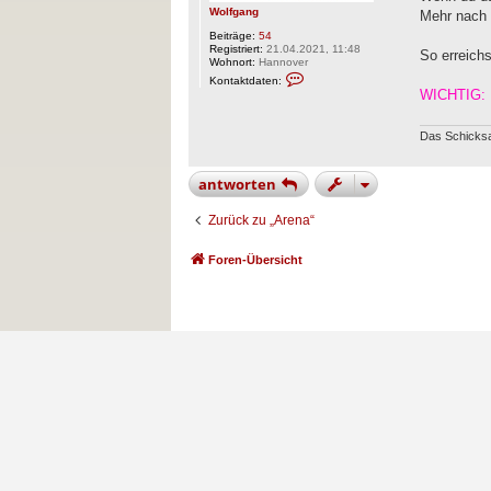
Wolfgang
Mehr nach 
Beiträge:
54
Registriert:
21.04.2021, 11:48
So erreich
Wohnort:
Hannover
K
Kontaktdaten:
o
WICHTIG:
n
t
a
Das Schicksal
k
t
d
a
antworten
t
e
Zurück zu „Arena“
n
v
o
n
Foren-Übersicht
W
o
l
f
g
a
n
g