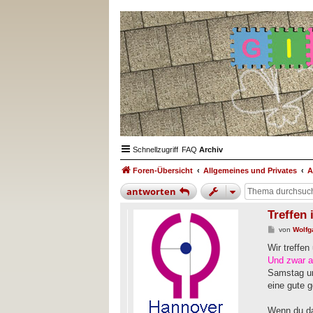
Schnellzugriff
FAQ
Archiv
Foren-Übersicht
Allgemeines und Privates
A
antworten
Treffen
B
von
Wolfg
e
i
Wir treffe
t
Und zwar a
r
a
Samstag un
g
eine gute 
Wenn du dab