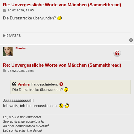
Re: Unvergessliche Worte von Mädchen (Sammelthread)
B
26.02.2026, 11:05
e
i
Die Durststrecke überwunden?
t
r
a
g
9424APZFS
Flaubert
Re: Unvergessliche Worte von Mädchen (Sammelthread)
B
27.02.2026, 03:04
e
i
t
Verehrer
hat geschrieben:
r
a
Die Durststrecke überwunden?
g
Jaaaaaaaaaaaa!!!
Ich weiß, ich bin unausstehlich.
Lei, a cui io non rinuncerei
Sopravvivendo accanto a lei
Ad anni, combattuti ed avversità
Lei, sorrisi e lacrime da cui