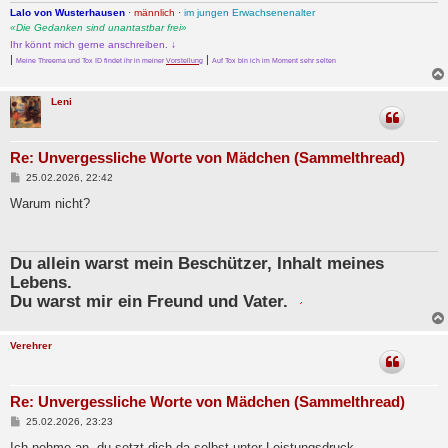
Lalo von Wusterhausen
·
männlich
·
im jungen Erwachsenenalter
«Die Gedanken sind unantastbar frei»
Ihr könnt mich gerne anschreiben. ↓
|
|
Meine Threema und Tox ID findet ihr in meiner
Vorstellung
Auf Tox bin ich im Moment sehr selten
Leni
Re: Unvergessliche Worte von Mädchen (Sammelthread)
B
25.02.2026, 22:42
e
i
Warum nicht?
t
r
a
g
Du allein warst mein Beschützer, Inhalt meines
Lebens.
Du warst mir ein Freund und Vater.
Verehrer
Re: Unvergessliche Worte von Mädchen (Sammelthread)
B
25.02.2026, 23:23
e
i
Ich nehme an, du setzt dich da selbst unter Leistungsdruck.