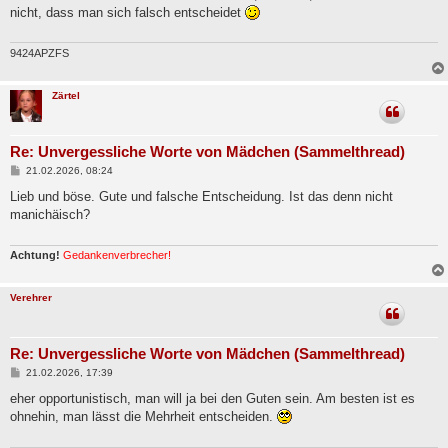
t
nicht, dass man sich falsch entscheidet
r
a
g
9424APZFS
Zärtel
Re: Unvergessliche Worte von Mädchen (Sammelthread)
B
21.02.2026, 08:24
e
i
Lieb und böse. Gute und falsche Entscheidung. Ist das denn nicht
t
manichäisch?
r
a
g
Achtung!
Gedankenverbrecher!
Verehrer
Re: Unvergessliche Worte von Mädchen (Sammelthread)
B
21.02.2026, 17:39
e
i
eher opportunistisch, man will ja bei den Guten sein. Am besten ist es
t
ohnehin, man lässt die Mehrheit entscheiden.
r
a
g