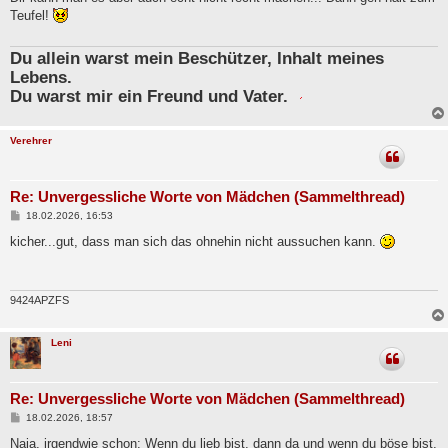
t
Teufel!
r
a
g
Du allein warst mein Beschützer, Inhalt meines
Lebens.
Du warst mir ein Freund und Vater.
Verehrer
Re: Unvergessliche Worte von Mädchen (Sammelthread)
B
18.02.2026, 16:53
e
i
kicher...gut, dass man sich das ohnehin nicht aussuchen kann.
t
r
a
g
9424APZFS
Leni
Re: Unvergessliche Worte von Mädchen (Sammelthread)
B
18.02.2026, 18:57
e
i
Naja, irgendwie schon: Wenn du lieb bist, dann da und wenn du böse bist,