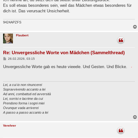
t
Es soll etwas besonderes sein, weil das Mädchen etwas besonderes für
r
a
dich ist. Das verursacht Unsicherheit.
g
9424APZFS
Flaubert
Re: Unvergessliche Worte von Mädchen (Sammelthread)
B
26.02.2026, 03:15
e
i
Unvergessliche Worte gab es heute vieeele. Und Gesten. Und Blicke.
t
r
a
g
Lei, a cui io non rinuncerei
Sopravvivendo accanto a lei
Ad anni, combattuti ed avversità
Lei, sorrisi e lacrime da cui
Prendono forma i sogni miei
Ovunque vada arriverei
A passo a passo accanto a lei
Verehrer