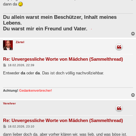
t
dann da
r
a
g
Du allein warst mein Beschützer, Inhalt meines
Lebens.
Du warst mir ein Freund und Vater.
Zärtel
Re: Unvergessliche Worte von Mädchen (Sammelthread)
B
18.02.2026, 22:39
e
i
Entweder
da
oder
da
. Das ist doch völlig nachvollziehbar.
t
r
a
g
Achtung!
Gedankenverbrecher!
Verehrer
Re: Unvergessliche Worte von Mädchen (Sammelthread)
B
18.02.2026, 23:10
e
i
dann lieber doch da. aber vorher klären wir, was lieb, und was böse ist.