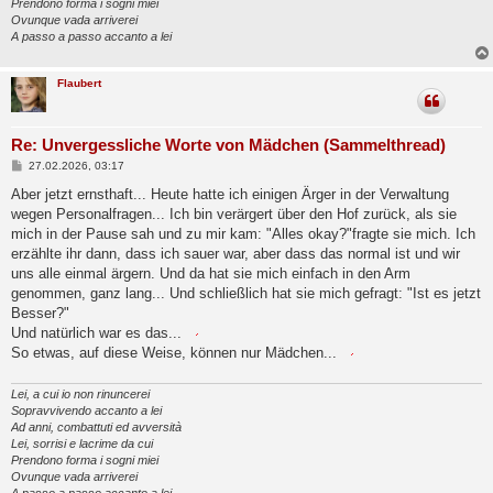
Prendono forma i sogni miei
Ovunque vada arriverei
A passo a passo accanto a lei
Flaubert
Re: Unvergessliche Worte von Mädchen (Sammelthread)
B
27.02.2026, 03:17
e
i
Aber jetzt ernsthaft... Heute hatte ich einigen Ärger in der Verwaltung
t
wegen Personalfragen... Ich bin verärgert über den Hof zurück, als sie
r
a
mich in der Pause sah und zu mir kam: "Alles okay?"fragte sie mich. Ich
g
erzählte ihr dann, dass ich sauer war, aber dass das normal ist und wir
uns alle einmal ärgern. Und da hat sie mich einfach in den Arm
genommen, ganz lang... Und schließlich hat sie mich gefragt: "Ist es jetzt
Besser?"
Und natürlich war es das...
So etwas, auf diese Weise, können nur Mädchen...
Lei, a cui io non rinuncerei
Sopravvivendo accanto a lei
Ad anni, combattuti ed avversità
Lei, sorrisi e lacrime da cui
Prendono forma i sogni miei
Ovunque vada arriverei
A passo a passo accanto a lei