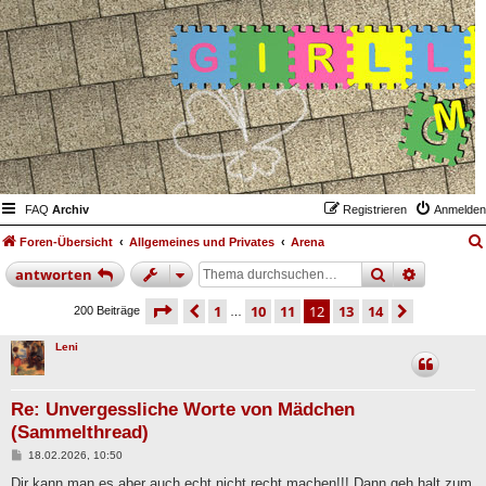
FAQ
Archiv
Registrieren
Anmelden
Foren-Übersicht
Allgemeines und Privates
Arena
suche
erweiter
antworten
seite
12 von 14
vorherige
1
10
11
12
13
14
nächste
200 Beiträge
…
Leni
Re: Unvergessliche Worte von Mädchen
(Sammelthread)
B
18.02.2026, 10:50
e
i
Dir kann man es aber auch echt nicht recht machen!!! Dann geh halt zum