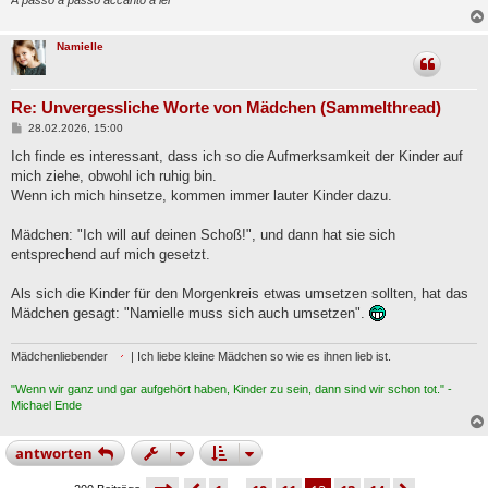
Namielle
Re: Unvergessliche Worte von Mädchen (Sammelthread)
B
28.02.2026, 15:00
e
i
Ich finde es interessant, dass ich so die Aufmerksamkeit der Kinder auf
t
mich ziehe, obwohl ich ruhig bin.
r
a
Wenn ich mich hinsetze, kommen immer lauter Kinder dazu.
g
Mädchen: "Ich will auf deinen Schoß!", und dann hat sie sich
entsprechend auf mich gesetzt.
Als sich die Kinder für den Morgenkreis etwas umsetzen sollten, hat das
Mädchen gesagt: "Namielle muss sich auch umsetzen".
Mädchenliebender
| Ich liebe kleine Mädchen so wie es ihnen lieb ist.
"Wenn wir ganz und gar aufgehört haben, Kinder zu sein, dann sind wir schon tot." -
Michael Ende
antworten