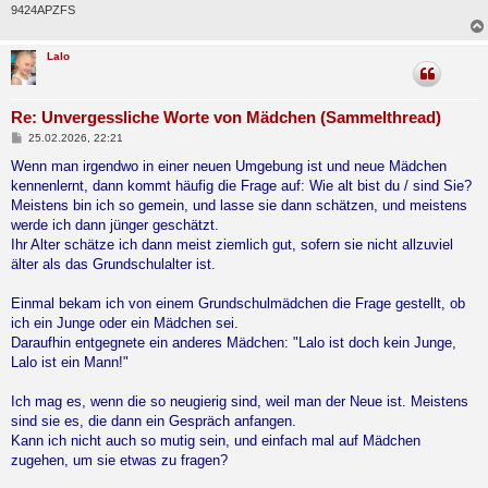
9424APZFS
Lalo
Re: Unvergessliche Worte von Mädchen (Sammelthread)
B
25.02.2026, 22:21
e
i
Wenn man irgendwo in einer neuen Umgebung ist und neue Mädchen
t
kennenlernt, dann kommt häufig die Frage auf: Wie alt bist du / sind Sie?
r
a
Meistens bin ich so gemein, und lasse sie dann schätzen, und meistens
g
werde ich dann jünger geschätzt.
Ihr Alter schätze ich dann meist ziemlich gut, sofern sie nicht allzuviel
älter als das Grundschulalter ist.
Einmal bekam ich von einem Grundschulmädchen die Frage gestellt, ob
ich ein Junge oder ein Mädchen sei.
Daraufhin entgegnete ein anderes Mädchen: "Lalo ist doch kein Junge,
Lalo ist ein Mann!"
Ich mag es, wenn die so neugierig sind, weil man der Neue ist. Meistens
sind sie es, die dann ein Gespräch anfangen.
Kann ich nicht auch so mutig sein, und einfach mal auf Mädchen
zugehen, um sie etwas zu fragen?