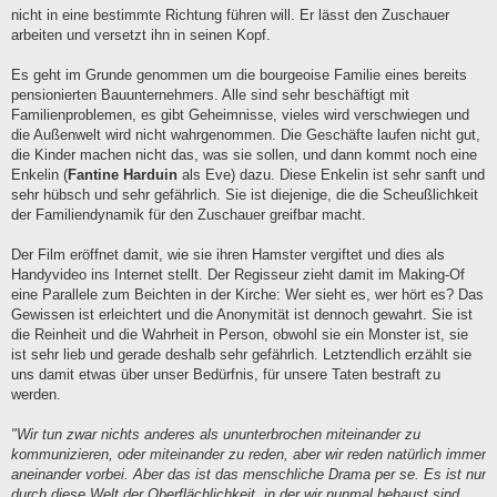
g
nicht in eine bestimmte Richtung führen will. Er lässt den Zuschauer
arbeiten und versetzt ihn in seinen Kopf.
Es geht im Grunde genommen um die bourgeoise Familie eines bereits
pensionierten Bauunternehmers. Alle sind sehr beschäftigt mit
Familienproblemen, es gibt Geheimnisse, vieles wird verschwiegen und
die Außenwelt wird nicht wahrgenommen. Die Geschäfte laufen nicht gut,
die Kinder machen nicht das, was sie sollen, und dann kommt noch eine
Enkelin (
Fantine Harduin
als Eve) dazu. Diese Enkelin ist sehr sanft und
sehr hübsch und sehr gefährlich. Sie ist diejenige, die die Scheußlichkeit
der Familiendynamik für den Zuschauer greifbar macht.
Der Film eröffnet damit, wie sie ihren Hamster vergiftet und dies als
Handyvideo ins Internet stellt. Der Regisseur zieht damit im Making-Of
eine Parallele zum Beichten in der Kirche: Wer sieht es, wer hört es? Das
Gewissen ist erleichtert und die Anonymität ist dennoch gewahrt. Sie ist
die Reinheit und die Wahrheit in Person, obwohl sie ein Monster ist, sie
ist sehr lieb und gerade deshalb sehr gefährlich. Letztendlich erzählt sie
uns damit etwas über unser Bedürfnis, für unsere Taten bestraft zu
werden.
"Wir tun zwar nichts anderes als ununterbrochen miteinander zu
kommunizieren, oder miteinander zu reden, aber wir reden natürlich immer
aneinander vorbei. Aber das ist das menschliche Drama per se. Es ist nur
durch diese Welt der Oberflächlichkeit, in der wir nunmal behaust sind,