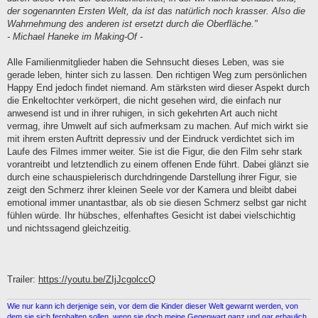
der sogenannten Ersten Welt, da ist das natürlich noch krasser. Also die
Wahrnehmung des anderen ist ersetzt durch die Oberfläche."
- Michael Haneke im Making-Of -
Alle Familienmitglieder haben die Sehnsucht dieses Leben, was sie
gerade leben, hinter sich zu lassen. Den richtigen Weg zum persönlichen
Happy End jedoch findet niemand. Am stärksten wird dieser Aspekt durch
die Enkeltochter verkörpert, die nicht gesehen wird, die einfach nur
anwesend ist und in ihrer ruhigen, in sich gekehrten Art auch nicht
vermag, ihre Umwelt auf sich aufmerksam zu machen. Auf mich wirkt sie
mit ihrem ersten Auftritt depressiv und der Eindruck verdichtet sich im
Laufe des Filmes immer weiter. Sie ist die Figur, die den Film sehr stark
vorantreibt und letztendlich zu einem offenen Ende führt. Dabei glänzt sie
durch eine schauspielerisch durchdringende Darstellung ihrer Figur, sie
zeigt den Schmerz ihrer kleinen Seele vor der Kamera und bleibt dabei
emotional immer unantastbar, als ob sie diesen Schmerz selbst gar nicht
fühlen würde. Ihr hübsches, elfenhaftes Gesicht ist dabei vielschichtig
und nichtssagend gleichzeitig.
Trailer:
https://youtu.be/ZIjJcgolccQ
Wie nur kann ich derjenige sein, vor dem die Kinder dieser Welt gewarnt werden, von
dem sie sich fernhalten sollen, wenn sie doch meine Gegenwart ganz und gar erbaulich