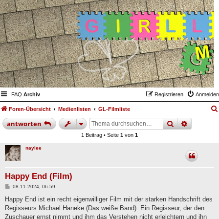
FAQ
Archiv
Registrieren
Anmelden
Foren-Übersicht
Medienlisten
GL-Filmliste
suche
erweiter
antworten
1 Beitrag • Seite
1
von
1
naylee
Happy End (Film)
B
08.11.2024, 06:59
e
i
Happy End ist ein recht eigenwilliger Film mit der starken Handschrift des
t
Regisseurs Michael Haneke (Das weiße Band). Ein Regisseur, der den
r
a
Zuschauer ernst nimmt und ihm das Verstehen nicht erleichtern und ihn