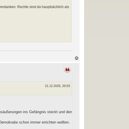
verdanken. Rechte sind da hauptsächlich als
N
a
c
h
o
b
e
n
21.12.2025, 20:03
gsäußerungen ins Gefängnis steckt und den
Demokratie schon immer errichten wollten.