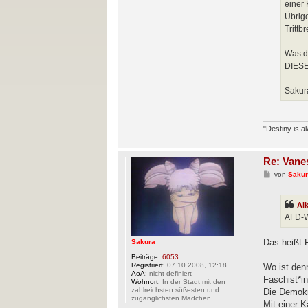
einer 
Übrig
Trittb
Was de
DIESE
Sakur
"Destiny is a
Re: Vane
B
von
Saku
e
i
t
Ai
r
a
AFD-W
g
Das heißt 
Sakura
Beiträge:
6053
Registriert:
07.10.2008, 12:18
Wo ist den
AoA:
nicht definiert
Faschist*i
Wohnort:
In der Stadt mit den
zahlreichsten süßesten und
Die Demokr
zugänglichsten Mädchen
Mit einer K