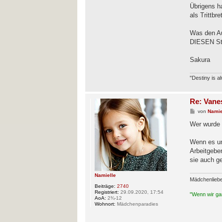
Übrigens h
als Trittbr
Was den Auf
DIESEN Sta
Sakura
"Destiny is a
Re: Vane
B
von
Namie
e
i
Wer wurde
t
r
a
Wenn es um 
g
Arbeitgeber
sie auch g
Namielle
Mädchenlieb
Beiträge:
2740
Registriert:
29.09.2020, 17:54
"Wenn wir gan
AoA:
2¾-12
Wohnort:
Mädchenparadies