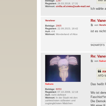
Wer al
Beiträge:
1287
Registriert:
26.03.2018, 17:31
Wohnort:
cirilla.of.cintra@safe-mail.net
Ich wähle 
Re: Vane
Verehrer
B
von
Vereh
Beiträge:
2905
e
Registriert:
22.09.2023, 18:42
i
ist es nic
AoA:
4-9
t
Wohnort:
Wonderland of Alice
r
a
g
9424APZFS
Re: Vane
B
von
Saku
e
i
t
Ai
r
a
AFD-W
g
Das heißt 
Sakura
Beiträge:
6053
Registriert:
07.10.2008, 12:18
Wo ist den
AoA:
nicht definiert
Faschist*i
Wohnort:
In der Stadt mit den
zahlreichsten süßesten und
Die Demokr
zugänglichsten Mädchen
Mit einer K