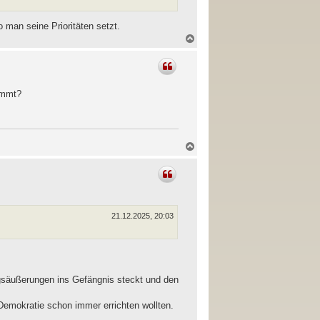
 man seine Prioritäten setzt.
N
a
c
h
o
b
kommt?
e
n
N
a
c
h
o
b
e
n
21.12.2025, 20:03
gsäußerungen ins Gefängnis steckt und den
Demokratie schon immer errichten wollten.