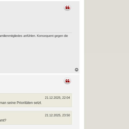
a
c
h
o
b
e
n
amilienmitgliedes anfühlen. Konsequent gegen die
N
a
c
h
o
b
e
n
21.12.2025, 22:04
an seine Prioritäten setzt.
21.12.2025, 23:50
mmt?