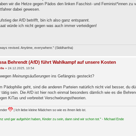
aben wir die Hetze gegen Pädos den linken Faschist- und Feminist*innen zu 
ettfahrer dabei gewesen.
stieg der AfD betrifft, bin ich also ganz entspannt.
at würde ich nicht gegen was auch immer verteidigen!
lways revised. Anytime, everywhere." (Siddhartha)
ssa Behrendt (AfD) führt Wahlkampf auf unsere Kosten
lle
»
24.12.2025, 10:54
 wegen
Meinungsäußerungen
ins Gefängnis gesteckt?
Pädophilie geht, sind die anderen Parteien natürlich nicht viel besser, du dü
 tätig sein. Die AfD ist hier noch einmal besonders dämlich wie es die Behren
egen KiTas und verbreitet Verschwörungstheorien.
ender
| Ich liebe kleine Mädchen so wie es ihnen lieb ist.
z und gar aufgehört haben, Kinder zu sein, dann sind wir schon tot." - Michael Ende