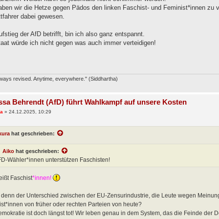
aben wir die Hetze gegen Pädos den linken Faschist- und Feminist*innen zu 
ettfahrer dabei gewesen.
stieg der AfD betrifft, bin ich also ganz entspannt.
at würde ich nicht gegen was auch immer verteidigen!
lways revised. Anytime, everywhere." (Siddhartha)
ssa Behrendt (AfD) führt Wahlkampf auf unsere Kosten
ra
»
24.12.2025, 10:29
kura
hat geschrieben:
Aiko
hat geschrieben:
D-Wähler*innen unterstützen Faschisten!
ißt Faschist
*innen!
t denn der Unterschied zwischen der EU-Zensurindustrie, die Leute wegen Meinun
st*innen von früher oder rechten Parteien von heute?
mokratie ist doch längst tot! Wir leben genau in dem System, das die Feinde der D