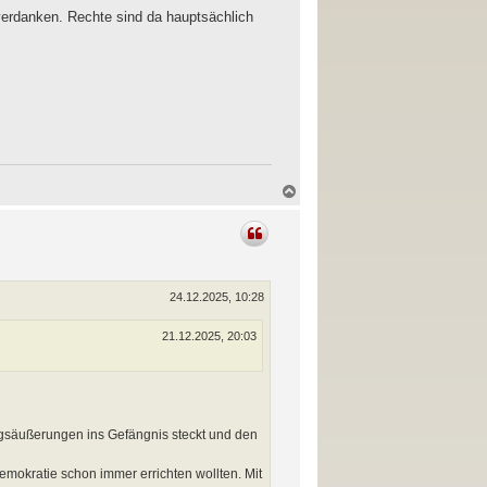
verdanken. Rechte sind da hauptsächlich
N
a
c
h
o
b
e
n
24.12.2025, 10:28
21.12.2025, 20:03
gsäußerungen ins Gefängnis steckt und den
emokratie schon immer errichten wollten. Mit