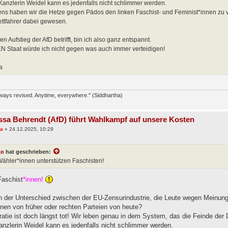
Kanzlerin Weidel kann es jedenfalls nicht schlimmer werden.
ens haben wir die Hetze gegen Pädos den linken Faschist- und Feminist*innen zu 
rettfahrer dabei gewesen.
n Aufstieg der AfD betrifft, bin ich also ganz entspannt.
N Staat würde ich nicht gegen was auch immer verteidigen!
a
lways revised. Anytime, everywhere." (Siddhartha)
ssa Behrendt (AfD) führt Wahlkampf auf unsere Kosten
ra
»
24.12.2025, 10:29
ko
hat geschrieben:
ähler*innen unterstützen Faschisten!
Faschist
*innen!
n der Unterschied zwischen der EU-Zensurindustrie, die Leute wegen Meinun
nnen von früher oder rechten Parteien von heute?
atie ist doch längst tot! Wir leben genau in dem System, das die Feinde der 
anzlerin Weidel kann es jedenfalls nicht schlimmer werden.