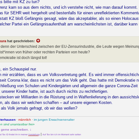
s bitte mit KZ zu tun?
renz kam so aus dem nichts, und ich verstehe nicht, wie man darauf kommt.
as für SEHR weit hergeholt und bestenfalls für einen unreflektierten Kommenta
 statt KZ bloß Gefängnis gesagt, wäre das akzeptabler, als so einen Holocaus
elcher Partei ein Gefängnisaufenthalt am warscheinlichsten ist, darüber kann 
kura
hat geschrieben:
t denn der Unterschied zwischen der EU-Zensurindustrie, die Leute wegen Meinun
st*innen von früher oder rechten Parteien von heute?
mokratie ist doch längst tot!
, ein Schauspiel nur.
n mir erzählen, dass es um Volksvertretung geht. Es wird immer offensichtich
seit Corona klar, dass es nicht um das Volk geht. Das hatte mit Demokratie n
hließung von Schulen und Kindergärten und allgemein die ganze Corona-Zeit f
unserer Kinder hatte, ist auch durch nichts zu rechtfertigen.
tecken wir Milliarden in die Rüstung und in Waffenlieferung in den aussichts
en, als dass wir welchen schaffen – auf unsere eigenen Kosten.
als Volk jemals gefragt, ob wir das wollen?
sterhausen
·
männlich
·
im jungen Erwachsenenalter
 sind unantastbar frei»
h gerne anschreiben. ↓
|
 Tox ID findet ihr in meiner
Vorstellung
Auf Tox bin ich im Moment sehr selten