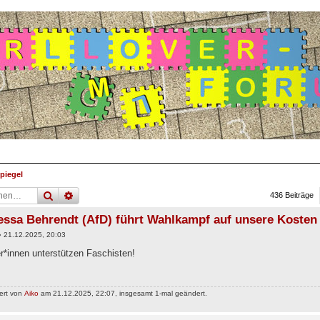
piegel
suche
erweiterte
suche
436 Beiträge
essa Behrendt (AfD) führt Wahlkampf auf unsere Kosten
»
21.12.2025, 20:03
*innen unterstützen Faschisten!
ert von
Aiko
am 21.12.2025, 22:07, insgesamt 1-mal geändert.