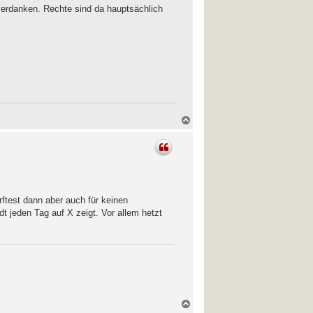
verdanken. Rechte sind da hauptsächlich
N
a
c
h
o
b
e
n
rftest dann aber auch für keinen
dt jeden Tag auf X zeigt. Vor allem hetzt
N