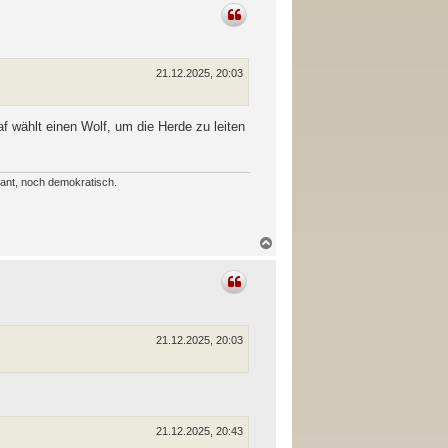
c
h
o
b
e
n
21.12.2025, 20:03
af wählt einen Wolf, um die Herde zu leiten
erant, noch demokratisch.
N
a
c
h
o
b
e
n
21.12.2025, 20:03
21.12.2025, 20:43