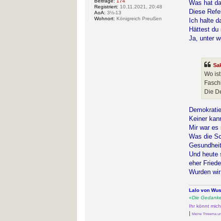
Beiträge:
174
Was hat da
Registriert:
10.11.2021, 20:48
Diese Refe
AoA:
3½-13
Wohnort:
Königreich Preußen
Ich halte d
Hättest du
Ja, unter w
Sa
Wo is
Faschi
Die De
Demokratie
Keiner kan
Mir war es 
Was die Sc
Gesundheit 
Und heute s
eher Fried
Wurden wir 
Lalo von Wu
«Die Gedanken
Ihr könnt mic
|
Meine Threema und