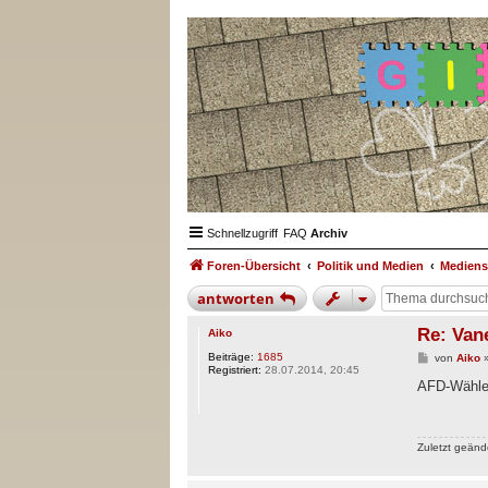
Schnellzugriff
FAQ
Archiv
Foren-Übersicht
Politik und Medien
Mediens
antworten
Re: Van
Aiko
Beiträge:
1685
B
von
Aiko
Registriert:
28.07.2014, 20:45
e
i
AFD-Wähler
t
r
a
g
Zuletzt geänd