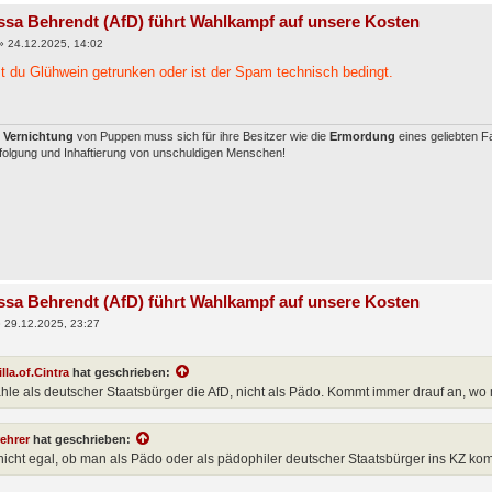
ssa Behrendt (AfD) führt Wahlkampf auf unsere Kosten
»
24.12.2025, 14:02
t du Glühwein getrunken oder ist der Spam technisch bedingt.
e
Vernichtung
von Puppen muss sich für ihre Besitzer wie die
Ermordung
eines geliebten F
rfolgung und Inhaftierung von unschuldigen Menschen!
ssa Behrendt (AfD) führt Wahlkampf auf unsere Kosten
»
29.12.2025, 23:27
illa.of.Cintra
hat geschrieben:
hle als deutscher Staatsbürger die AfD, nicht als Pädo. Kommt immer drauf an, wo m
rehrer
hat geschrieben:
 nicht egal, ob man als Pädo oder als pädophiler deutscher Staatsbürger ins KZ ko