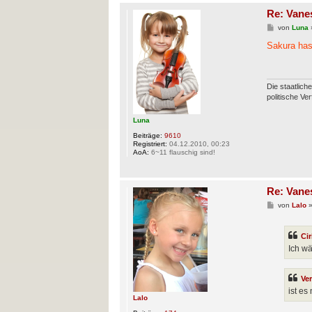
Re: Vane
B
von
Luna
e
i
Sakura has
t
r
a
g
Die staatlich
politische Ve
Luna
Beiträge:
9610
Registriert:
04.12.2010, 00:23
AoA:
6~11 flauschig sind!
Re: Vane
B
von
Lalo
e
i
t
Cir
r
a
Ich wä
g
Ve
ist es
Lalo