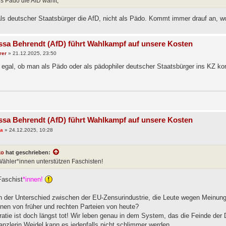
s Pädo die AfD wählt,
als deutscher Staatsbürger die AfD, nicht als Pädo. Kommt immer drauf an, wo
ssa Behrendt (AfD) führt Wahlkampf auf unsere Kosten
rer
»
21.12.2025, 23:50
ht egal, ob man als Pädo oder als pädophiler deutscher Staatsbürger ins KZ 
ssa Behrendt (AfD) führt Wahlkampf auf unsere Kosten
ra
»
24.12.2025, 10:28
ko
hat geschrieben:
ähler*innen unterstützen Faschisten!
Faschist
*innen!
n der Unterschied zwischen der EU-Zensurindustrie, die Leute wegen Meinun
nnen von früher und rechten Parteien von heute?
atie ist doch längst tot! Wir leben genau in dem System, das die Feinde der 
anzlerin Weidel kann es jedenfalls nicht schlimmer werden.