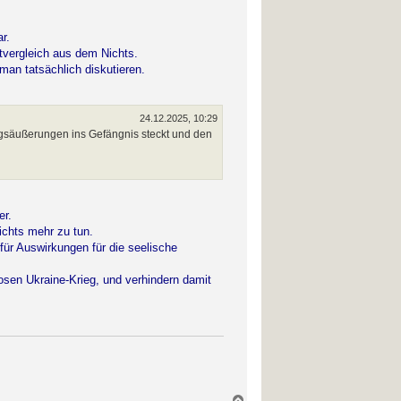
r.
tvergleich aus dem Nichts.
man tatsächlich diskutieren.
24.12.2025, 10:29
gsäußerungen ins Gefängnis steckt und den
er.
ichts mehr zu tun.
ür Auswirkungen für die seelische
losen Ukraine-Krieg, und verhindern damit
N