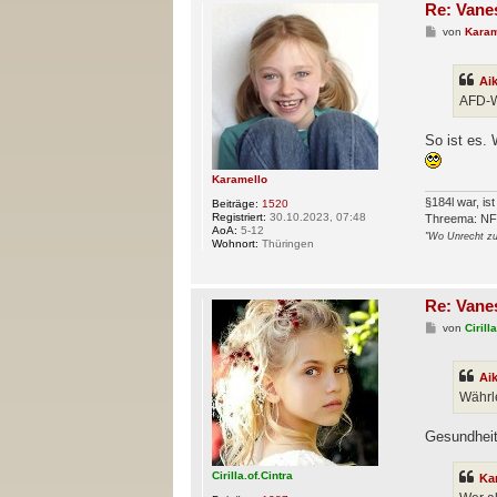
Re: Vane
B
von
Karam
e
i
t
Ai
r
a
AFD-W
g
So ist es. 
Karamello
§184l war, is
Beiträge:
1520
Registriert:
30.10.2023, 07:48
Threema: N
AoA:
5-12
"Wo Unrecht zu 
Wohnort:
Thüringen
Re: Vane
B
von
Cirill
e
i
t
Ai
r
a
Währl
g
Gesundheit
Cirilla.of.Cintra
Ka