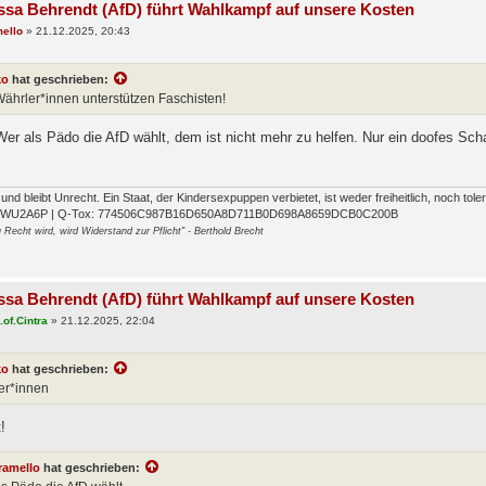
ssa Behrendt (AfD) führt Wahlkampf auf unsere Kosten
ello
»
21.12.2025, 20:43
ko
hat geschrieben:
ährler*innen unterstützen Faschisten!
Wer als Pädo die AfD wählt, dem ist nicht mehr zu helfen. Nur ein doofes Sch
t und bleibt Unrecht. Ein Staat, der Kindersexpuppen verbietet, ist weder freiheitlich, noch tol
FWU2A6P | Q-Tox: 774506C987B16D650A8D711B0D698A8659DCB0C200B
Recht wird, wird Widerstand zur Pflicht" - Berthold Brecht
ssa Behrendt (AfD) führt Wahlkampf auf unsere Kosten
a.of.Cintra
»
21.12.2025, 22:04
ko
hat geschrieben:
er*innen
!
ramello
hat geschrieben: