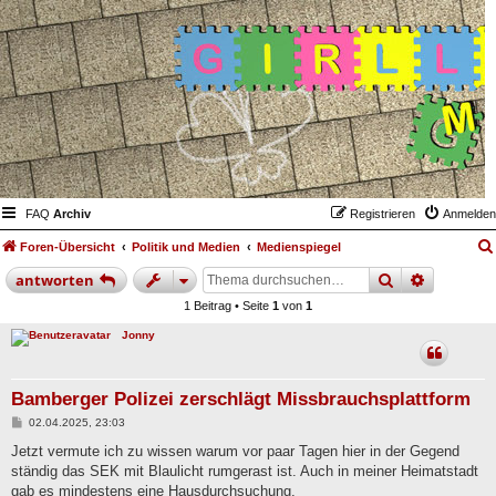
FAQ
Archiv
Registrieren
Anmelden
Foren-Übersicht
Politik und Medien
Medienspiegel
suche
erweiter
antworten
1 Beitrag • Seite
1
von
1
Jonny
Bamberger Polizei zerschlägt Missbrauchsplattform
B
02.04.2025, 23:03
e
i
Jetzt vermute ich zu wissen warum vor paar Tagen hier in der Gegend
t
ständig das SEK mit Blaulicht rumgerast ist. Auch in meiner Heimatstadt
r
a
gab es mindestens eine Hausdurchsuchung.