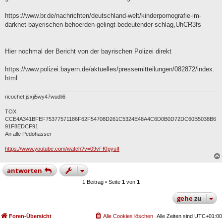
g
https://www.br.de/nachrichten/deutschland-welt/kinderpornografie-im-
darknet-bayerischen-behoerden-gelingt-bedeutender-schlag,UhCR3fs
Hier nochmal der Bericht von der bayrischen Polizei direkt
https://www.polizei.bayern.de/aktuelles/pressemitteilungen/082872/index.
html
ricochet:jsxji5wy47wudli6
TOX
CCE4A341BFEF75377571186F62F54708D261C5324E48A4C6D0B0D72DC60B5038B6
91F8EDCF91
An alle Pedohasser
https://www.youtube.com/watch?v=09vFKfpyuII
antworten
1 Beitrag • Seite
1
von
1
gehe
zu
Foren-Übersicht
Alle Cookies löschen
Alle Zeiten sind
UTC+01:00