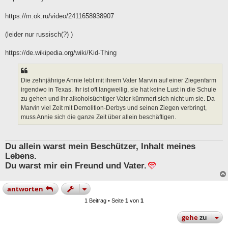
g
https://m.ok.ru/video/2411658938907
(leider nur russisch(?) )
https://de.wikipedia.org/wiki/Kid-Thing
Die zehnjährige Annie lebt mit ihrem Vater Marvin auf einer Ziegenfarm
irgendwo in Texas. Ihr ist oft langweilig, sie hat keine Lust in die Schule
zu gehen und ihr alkoholsüchtiger Vater kümmert sich nicht um sie. Da
Marvin viel Zeit mit Demolition-Derbys und seinen Ziegen verbringt,
muss Annie sich die ganze Zeit über allein beschäftigen.
Du allein warst mein Beschützer, Inhalt meines
Lebens.
Du warst mir ein Freund und Vater.
antworten
1 Beitrag • Seite
1
von
1
gehe
zu