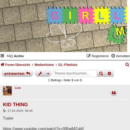
FAQ
Archiv
Registrieren
Anmelden
Foren-Übersicht
Medienlisten
GL-Filmliste
suche
erweiter
antworten
1 Beitrag • Seite
1
von
1
Leni
KID THING
B
27.03.2026, 09:26
e
i
Trailer
t
r
a
https://www.youtube.com/watch?v=0IBwiMZubII