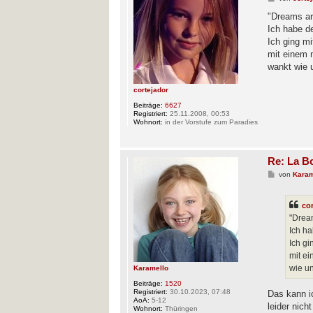
e
i
"Dreams ar
t
Ich habe d
r
a
Ich ging mi
g
mit einem 
wankt wie 
cortejador
Beiträge:
6627
Registriert:
25.11.2008, 00:53
Wohnort:
in der Vorstufe zum Paradies
Re: La B
B
von
Karam
e
i
t
co
r
a
"Drea
g
Ich ha
Ich gi
mit ei
wie u
Karamello
Beiträge:
1520
Registriert:
30.10.2023, 07:48
Das kann ic
AoA:
5-12
leider nich
Wohnort:
Thüringen