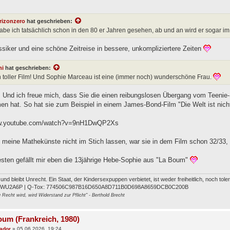
rizonzero
hat geschrieben:
be ich tatsächlich schon in den 80 er Jahren gesehen, ab und an wird er sogar im 
ssiker und eine schöne Zeitreise in bessere, unkompliziertere Zeiten
ni
hat geschrieben:
n toller Film! Und Sophie Marceau ist eine (immer noch) wunderschöne Frau.
e. Und ich freue mich, dass Sie die einen reibungslosen Übergang vom Teenie
n hat. So hat sie zum Beispiel in einem James-Bond-Film "Die Welt ist nich
ww.youtube.com/watch?v=9nH1DwQP2Xs
meine Mathekünste nicht im Stich lassen, war sie in dem Film schon 32/33, 
sten gefällt mir eben die 13jährige Hebe-Sophie aus "La Boum"
t und bleibt Unrecht. Ein Staat, der Kindersexpuppen verbietet, ist weder freiheitlich, noch tol
FWU2A6P | Q-Tox: 774506C987B16D650A8D711B0D698A8659DCB0C200B
Recht wird, wird Widerstand zur Pflicht" - Berthold Brecht
oum (Frankreich, 1980)
jador
»
05.06.2026, 19:24