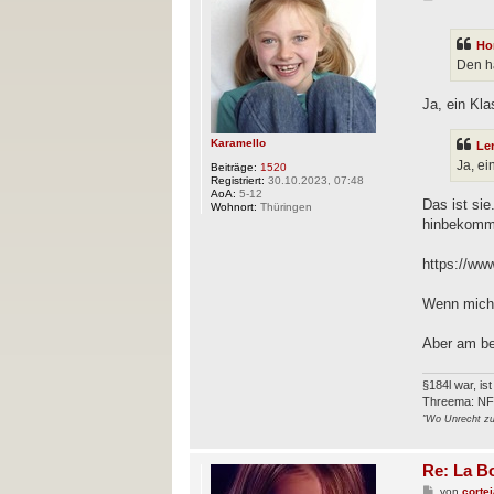
e
i
t
Ho
r
a
Den ha
g
Ja, ein Kla
Karamello
Le
Ja, ei
Beiträge:
1520
Registriert:
30.10.2023, 07:48
AoA:
5-12
Das ist si
Wohnort:
Thüringen
hinbekomme
https://w
Wenn mich 
Aber am be
§184l war, is
Threema: N
"Wo Unrecht zu 
Re: La B
B
von
corte