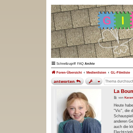
Schnellzugriff
FAQ
Archiv
Foren-Übersicht
Medienlisten
GL-Filmliste
antworten
La Boum
B
von
Karam
e
i
Heute habe
t
"Vic", die 
r
a
Schauspiel
g
anderen Ge
auch die k
Flechtzöpf