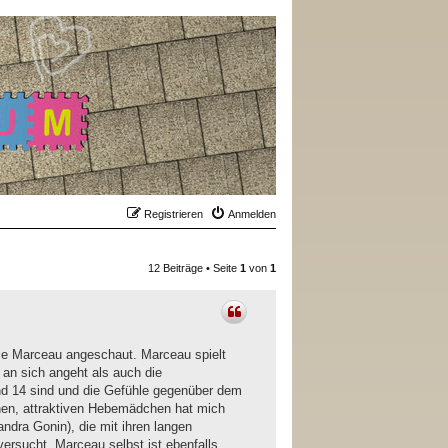
Registrieren
Anmelden
12 Beiträge • Seite
1
von
1
hie Marceau angeschaut. Marceau spielt
 an sich angeht als auch die
nd 14 sind und die Gefühle gegenüber dem
hen, attraktiven Hebemädchen hat mich
ndra Gonin), die mit ihren langen
rsucht. Marceau selbst ist ebenfalls