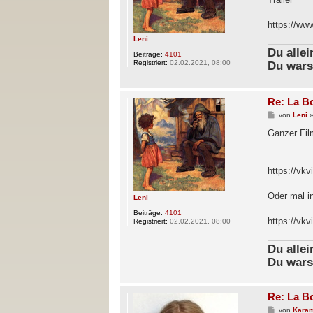
g
https://w
Leni
Du alle
Beiträge:
4101
Registriert:
02.02.2021, 08:00
Du wars
Re: La B
B
von
Leni
e
i
Ganzer Fil
t
r
a
g
https://vk
Oder mal i
Leni
Beiträge:
4101
https://v
Registriert:
02.02.2021, 08:00
Du alle
Du wars
Re: La B
B
von
Karam