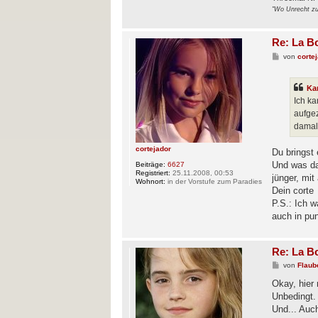
"Wo Unrecht zu 
Re: La B
B
von
corte
e
i
t
Ka
r
a
Ich ka
g
aufge
damals
cortejador
Du bringst
Und was das
Beiträge:
6627
Registriert:
25.11.2008, 00:53
jünger, mit
Wohnort:
in der Vorstufe zum Paradies
Dein corte
P.S.: Ich w
auch in pun
Re: La B
B
von
Flaub
e
i
Okay, hier 
t
Unbedingt.
r
a
Und... Auch
g