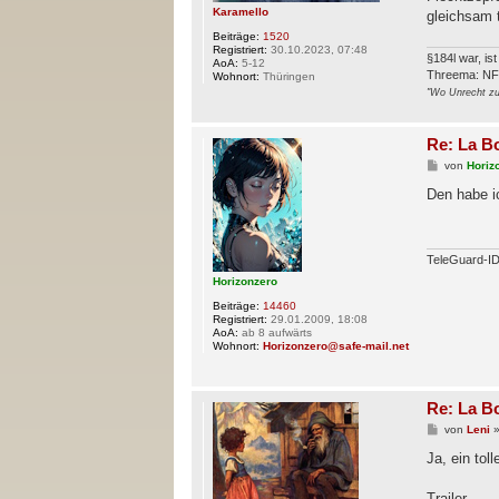
Karamello
gleichsam 
Beiträge:
1520
Registriert:
30.10.2023, 07:48
§184l war, is
AoA:
5-12
Threema: N
Wohnort:
Thüringen
"Wo Unrecht zu 
Re: La B
B
von
Horiz
e
i
Den habe ic
t
r
a
g
TeleGuard-
Horizonzero
Beiträge:
14460
Registriert:
29.01.2009, 18:08
AoA:
ab 8 aufwärts
Wohnort:
Horizonzero@safe-mail.net
Re: La B
B
von
Leni
e
i
Ja, ein to
t
r
a
Trailer