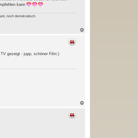
 empfehlen kann
erant, noch demokratisch.
N
a
c
h
o
b
TV gezeigt - jupp, schöner Film:)
e
n
N
a
c
h
o
b
e
n