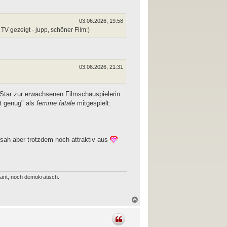
b
e
n
03.06.2026, 19:58
TV gezeigt - jupp, schöner Film:)
03.06.2026, 21:31
-Star zur erwachsenen Filmschauspielerin
t genug" als
femme fatale
mitgespielt:
sah aber trotzdem noch attraktiv aus
erant, noch demokratisch.
N
a
c
h