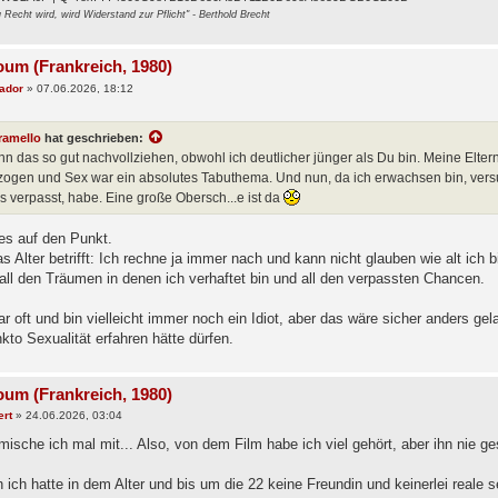
Recht wird, wird Widerstand zur Pflicht" - Berthold Brecht
oum (Frankreich, 1980)
jador
»
07.06.2026, 18:12
ramello
hat geschrieben:
nn das so gut nachvollziehen, obwohl ich deutlicher jünger als Du bin. Meine Elte
zogen und Sex war ein absolutes Tabuthema. Und nun, da ich erwachsen bin, vers
 verpasst, habe. Eine große Obersch...e ist da
 es auf den Punkt.
 Alter betrifft: Ich rechne ja immer nach und kann nicht glauben wie alt ich 
 all den Träumen in denen ich verhaftet bin und all den verpassten Chancen.
ar oft und bin vielleicht immer noch ein Idiot, aber das wäre sicher anders g
kto Sexualität erfahren hätte dürfen.
oum (Frankreich, 1980)
ert
»
24.06.2026, 03:04
mische ich mal mit... Also, von dem Film habe ich viel gehört, aber ihn nie g
 ich hatte in dem Alter und bis um die 22 keine Freundin und keinerlei reale 