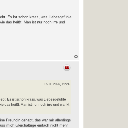
o
b
e
n
iebt. Es ist schon krass, was Liebesgefühle
ie das heißt. Man ist nur noch irre und
N
a
c
h
o
b
e
n
05.06.2026, 19:24
iebt. Es ist schon krass, was Liebesgefühle
e das heißt. Man ist nur noch irre und wankt
ine Freundin gehabt, das war mir allerdings
ass mich Gleichaltrige einfach nicht mehr