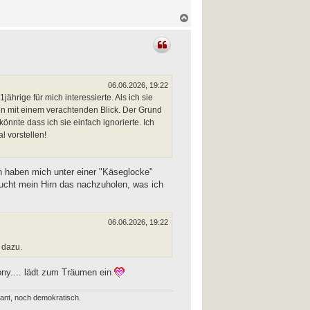
N
a
c
h
o
b
e
n
06.06.2026, 19:22
ährige für mich interessierte. Als ich sie
egen mit einem verachtenden Blick. Der Grund
nte dass ich sie einfach ignorierte. Ich
 vorstellen!
rn haben mich unter einer "Käseglocke"
ucht mein Hirn das nachzuholen, was ich
06.06.2026, 19:22
 dazu.
ony.... lädt zum Träumen ein
erant, noch demokratisch.