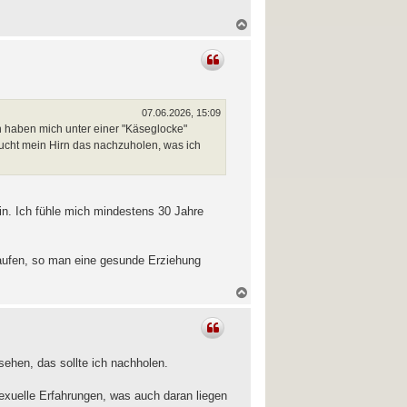
N
a
c
h
o
b
e
n
07.06.2026, 15:09
rn haben mich unter einer "Käseglocke"
ucht mein Hirn das nachzuholen, was ich
bin. Ich fühle mich mindestens 30 Jahre
elaufen, so man eine gesunde Erziehung
N
a
c
h
o
b
esehen, das sollte ich nachholen.
e
n
sexuelle Erfahrungen, was auch daran liegen