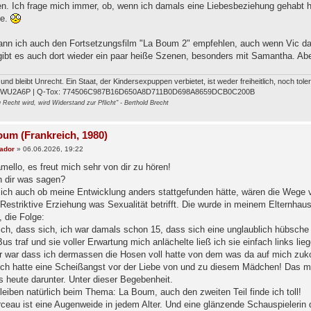
en. Ich frage mich immer, ob, wenn ich damals eine Liebesbeziehung gehabt h
te.
nn ich auch den Fortsetzungsfilm "La Boum 2" empfehlen, auch wenn Vic darin
gibt es auch dort wieder ein paar heiße Szenen, besonders mit Samantha. Aber 
t und bleibt Unrecht. Ein Staat, der Kindersexpuppen verbietet, ist weder freiheitlich, noch tol
FWU2A6P | Q-Tox: 774506C987B16D650A8D711B0D698A8659DCB0C200B
Recht wird, wird Widerstand zur Pflicht" - Berthold Brecht
oum (Frankreich, 1980)
jador
»
06.06.2026, 19:22
mello, es freut mich sehr von dir zu hören!
h dir was sagen?
mich auch ob meine Entwicklung anders stattgefunden hätte, wären die Wege 
Restriktive Erziehung was Sexualität betrifft. Die wurde in meinem Elternhaus
 die Folge:
ch, dass sich, ich war damals schon 15, dass sich eine unglaublich hübsche 11
us traf und sie voller Erwartung mich anlächelte ließ ich sie einfach links li
r war dass ich dermassen die Hosen voll hatte von dem was da auf mich zuk
. Ich hatte eine Scheißangst vor der Liebe von und zu diesem Mädchen! Das m
is heute darunter. Unter dieser Begebenheit.
bleiben natürlich beim Thema: La Boum, auch den zweiten Teil finde ich toll!
ceau ist eine Augenweide in jedem Alter. Und eine glänzende Schauspielerin 