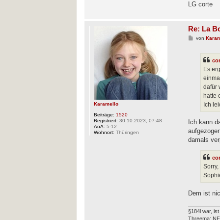
LG corte
Re: La B
B
von
Karam
e
i
t
co
r
a
Es erg
g
einmal
dafür 
hatte
Ich le
Karamello
Beiträge:
1520
Registriert:
30.10.2023, 07:48
Ich kann da
AoA:
5-12
aufgezogen
Wohnort:
Thüringen
damals ver
co
Sorry,
Sophi
Dem ist ni
§184l war, is
Threema: N