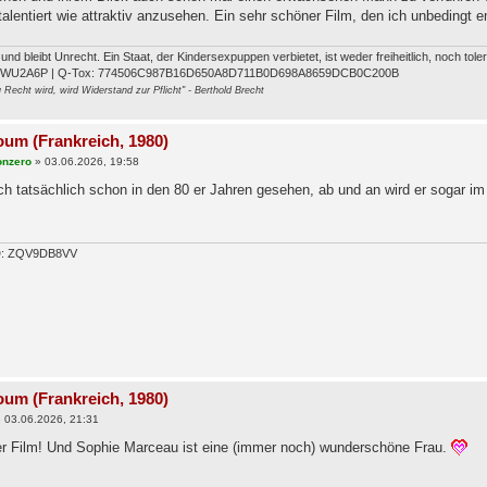
talentiert wie attraktiv anzusehen. Ein sehr schöner Film, den ich unbedingt
t und bleibt Unrecht. Ein Staat, der Kindersexpuppen verbietet, ist weder freiheitlich, noch tol
FWU2A6P | Q-Tox: 774506C987B16D650A8D711B0D698A8659DCB0C200B
Recht wird, wird Widerstand zur Pflicht" - Berthold Brecht
oum (Frankreich, 1980)
onzero
»
03.06.2026, 19:58
h tatsächlich schon in den 80 er Jahren gesehen, ab und an wird er sogar im 
ID: ZQV9DB8VV
oum (Frankreich, 1980)
»
03.06.2026, 21:31
ller Film! Und Sophie Marceau ist eine (immer noch) wunderschöne Frau.