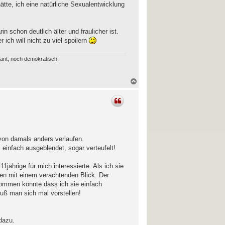
ätte, ich eine natürliche Sexualentwicklung
 schon deutlich älter und fraulicher ist.
ich will nicht zu viel spoilern
erant, noch demokratisch.
N
a
c
h
o
b
e
n
von damals anders verlaufen.
 einfach ausgeblendet, sogar verteufelt!
jährige für mich interessierte. Als ich sie
egen mit einem verachtenden Blick. Der
ommen könnte dass ich sie einfach
uß man sich mal vorstellen!
dazu.