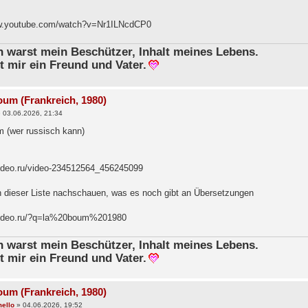
ww.youtube.com/watch?v=Nr1ILNcdCP0
in warst mein Beschützer, Inhalt meines Lebens.
t mir ein Freund und Vater.
oum (Frankreich, 1980)
»
03.06.2026, 21:34
m (wer russisch kann)
video.ru/video-234512564_456245099
n dieser Liste nachschauen, was es noch gibt an Übersetzungen
kvideo.ru/?q=la%20boum%201980
in warst mein Beschützer, Inhalt meines Lebens.
t mir ein Freund und Vater.
oum (Frankreich, 1980)
ello
»
04.06.2026, 19:52