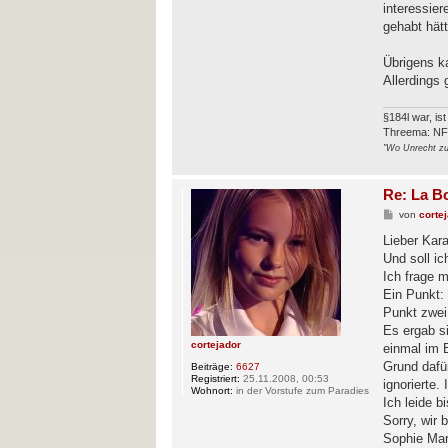
interessier
gehabt hät
Übrigens ka
Allerdings 
§184l war, is
Threema: N
"Wo Unrecht zu 
Re: La B
B
von
corte
e
i
Lieber Kara
t
Und soll ic
r
a
Ich frage 
g
Ein Punkt: 
Punkt zwei,
Es ergab si
cortejador
einmal im B
Grund dafü
Beiträge:
6627
Registriert:
25.11.2008, 00:53
ignorierte
Wohnort:
in der Vorstufe zum Paradies
Ich leide b
Sorry, wir 
Sophie Mar