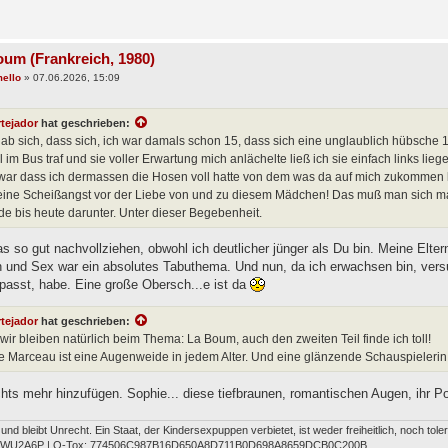
oum (Frankreich, 1980)
ello
»
07.06.2026, 15:09
rtejador
hat geschrieben:
ab sich, dass sich, ich war damals schon 15, dass sich eine unglaublich hübsche 11j
 im Bus traf und sie voller Erwartung mich anlächelte ließ ich sie einfach links li
war dass ich dermassen die Hosen voll hatte von dem was da auf mich zukommen kön
 eine Scheißangst vor der Liebe von und zu diesem Mädchen! Das muß man sich mal
ide bis heute darunter. Unter dieser Begebenheit.
s so gut nachvollziehen, obwohl ich deutlicher jünger als Du bin. Meine Elte
 und Sex war ein absolutes Tabuthema. Und nun, da ich erwachsen bin, vers
passt, habe. Eine große Obersch...e ist da
rtejador
hat geschrieben:
 wir bleiben natürlich beim Thema: La Boum, auch den zweiten Teil finde ich toll!
e Marceau ist eine Augenweide in jedem Alter. Und eine glänzende Schauspielerin
chts mehr hinzufügen. Sophie... diese tiefbraunen, romantischen Augen, ihr P
t und bleibt Unrecht. Ein Staat, der Kindersexpuppen verbietet, ist weder freiheitlich, noch tol
FWU2A6P | Q-Tox: 774506C987B16D650A8D711B0D698A8659DCB0C200B