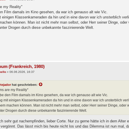
e my Reality"
en Film damals im Kino gesehen, da war ich genauso alt wie Vic.
t einigen Klassenkameraden da hin und in eine davon war ich unsterblich verl
machen können. Man ist nicht mehr man selbst, oder Herr seiner Dinge, oder w
unter Drogen durch diese unbekannte faszinierende Welt.
oum (Frankreich, 1980)
ello
»
06.06.2026, 16:37
rtejador
hat geschrieben:
ms are my Reality"
be den Film damals im Kino gesehen, da war ich genauso alt wie Vic.
ng mit einigen Klassenkameraden da hin und in eine davon war ich unsterblich verl
nem machen können. Man ist nicht mehr man selbst, oder Herr seiner Dinge, oder wi
nter Drogen durch diese unbekannte faszinierende Welt.
h sehr gut nachempfinden, lieber Corte. Nur zu gerne hätte ich in dem Alter e
t vergönnt. Das lässt mich bis heute nicht los und das Dilemma ist nun mal, d