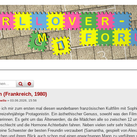
suche
erweiterte
suche
 (Frankreich, 1980)
ello
»
03.06.2026, 15:56
 ich mir zum ersten mal diesen wunderbaren französischen Kultfilm mit Sop
dreizehnjährige Protagonistin. Ein ästhethischer Genuss, sowohl was den Film
erinnen. Es geht um das Älterwerden, da die Mädchen alle so zwischen 12 u
schlecht und die Hormone Achterbahn fahren. Neben vielen sehr sehr hübsc
leine Schwester der besten Freundin verzaubert (Samantha, gespielt von Alexa
chen und ihrem Blick auch schon mal einen erwachsenen Mann zu verführen ve