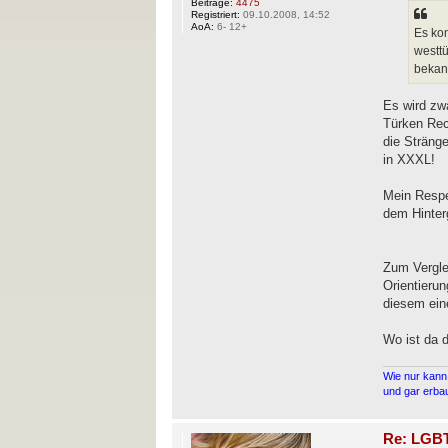
Beiträge:
4475
Registriert:
09.10.2008, 14:52
AoA:
6- 12+
Es kom
westtü
bekann
Es wird zwa
Türken Rec
die Sträng
in XXXL!
Mein Respe
dem Hinterg
Zum Verglei
Orientieru
diesem ein
Wo ist da 
Wie nur kann 
und gar erbau
Re: LGBT