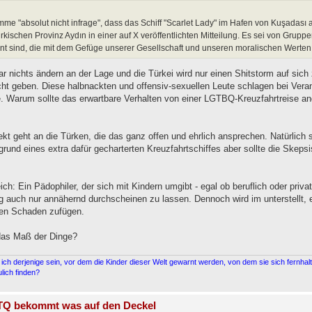
me "absolut nicht infrage", dass das Schiff "Scarlet Lady" im Hafen von Kuşadası
rkischen Provinz Aydın in einer auf X veröffentlichten Mitteilung. Es sei von Gruppe
t sind, die mit dem Gefüge unserer Gesellschaft und unseren moralischen Werten 
r nichts ändern an der Lage und die Türkei wird nur einen Shitstorm auf sich
ht geben. Diese halbnackten und offensiv-sexuellen Leute schlagen bei Vera
e. Warum sollte das erwartbare Verhalten von einer LGTBQ-Kreuzfahrtreise and
kt geht an die Türken, die das ganz offen und ehrlich ansprechen. Natürlich
rund eines extra dafür gecharterten Kreuzfahrtschiffes aber sollte die Skepsi
ch: Ein Pädophiler, der sich mit Kindern umgibt - egal ob beruflich oder privat
ng auch nur annähernd durchscheinen zu lassen. Dennoch wird im unterstellt,
en Schaden zufügen.
das Maß der Dinge?
ich derjenige sein, vor dem die Kinder dieser Welt gewarnt werden, von dem sie sich fernh
lich finden?
Q bekommt was auf den Deckel