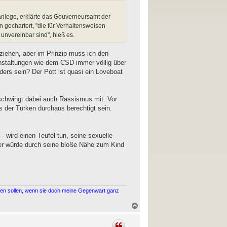
 anlege, erklärte das Gouverneursamt der
n gechartert, "die für Verhaltensweisen
unvereinbar sind", hieß es.
 ziehen, aber im Prinzip muss ich den
nstaltungen wie dem CSD immer völlig über
ers sein? Der Pott ist quasi ein Loveboat
 schwingt dabei auch Rassismus mit. Vor
s der Türken durchaus berechtigt sein.
 - wird einen Teufel tun, seine sexuelle
 er würde durch seine bloße Nähe zum Kind
alten sollen, wenn sie doch meine Gegenwart ganz
N
a
c
h