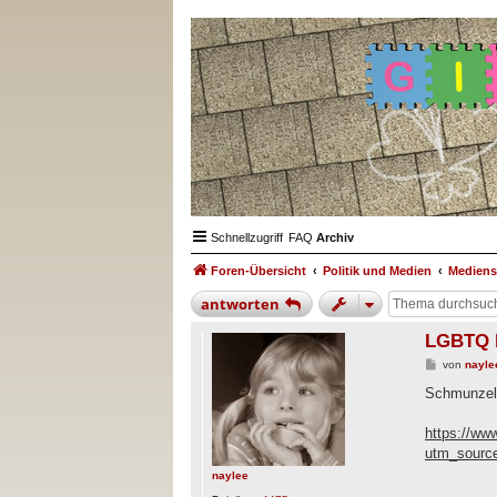
Schnellzugriff
FAQ
Archiv
Foren-Übersicht
Politik und Medien
Mediens
antworten
LGBTQ b
B
von
nayle
e
i
Schmunzeln
t
r
a
https://www
g
utm_source
naylee