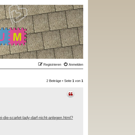
Registrieren
Anmelden
2 Beiträge • Seite
1
von
1
-die-scarlet-lady-darf-nicht-anlegen.html?