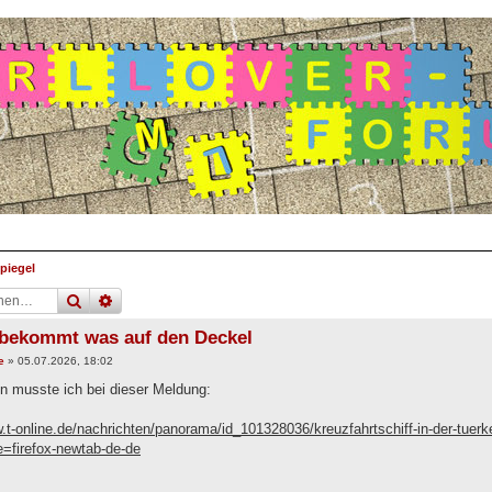
piegel
suche
erweiterte
suche
ekommt was auf den Deckel
e
»
05.07.2026, 18:02
 musste ich bei dieser Meldung:
.t-online.de/nachrichten/panorama/id_101328036/kreuzfahrtschiff-in-der-tuerkei
=firefox-newtab-de-de