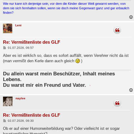
Wie nur kann ich derjenige sein, vor dem die Kinder dieser Welt gewarnt werden, von
dem sie sich fernhalten sollen, wenn sie doch meine Gegenwart ganz und gar erbaulich
finden?
Leni
Re: Vermißtenliste des GLF
B
01.07.2026, 06:57
e
i
Aber es ist wirklich so, dass es sofort auffällt, wenn Verehrer nicht da ist
t
(man vermißt den Kerle dann auch gleich
)
r
a
g
Du allein warst mein Beschützer, Inhalt meines
Lebens.
Du warst mir ein Freund und Vater.
naylee
Re: Vermißtenliste des GLF
B
02.07.2026, 06:30
e
i
Ob er auf einer Humorweiterbildung war? Oder vielleicht ist er sogar
t
hauptamtlicher Humorist?