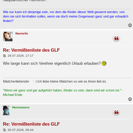
r
a
g
Wie nur kann ich derjenige sein, vor dem die Kinder dieser Welt gewarnt werden, von
dem sie sich fernhalten sollen, wenn sie doch meine Gegenwart ganz und gar erbaulich
finden?
Namielle
Re: Vermißtenliste des GLF
B
29.07.2026, 17:17
e
i
Wie lange kann sich Verehrer eigentlich Urlaub erlauben?
t
r
a
g
Mädchenliebender
| Ich liebe kleine Mädchen so wie es ihnen lieb ist.
"Wenn wir ganz und gar aufgehört haben, Kinder zu sein, dann sind wir schon tot." -
Michael Ende
Horizonzero
Re: Vermißtenliste des GLF
B
30.07.2026, 09:44