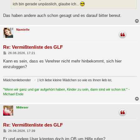
a
ich bin gerade unpässlich, glaube ich...
g
Das haben andere auch schon gesagt und es darauf bitter bereut.
Namielle
Re: Vermißtenliste des GLF
B
26.06.2026, 17:21
e
i
Kann es sein, dass es Verehrer nicht mehr hinbekommt, sich hier
t
einzuloggen?
r
a
g
Mädchenliebender
| Ich liebe kleine Mädchen so wie es ihnen lieb ist.
"Wenn wir ganz und gar aufgehört haben, Kinder zu sein, dann sind wir schon tot." -
Michael Ende
Mitleser
Re: Vermißtenliste des GLF
B
26.06.2026, 17:39
e
i
Er und andere User könnten doch im OB um Hilfe rufen?