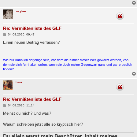
naylee
Re: Vermißtenliste des GLF
B
04.08.2026, 09:47
e
i
Einen neuen Beitrag verfassen?
t
r
a
g
Wie nur kann ich derjenige sein, vor dem die Kinder dieser Welt gewarnt werden, von
dem sie sich fernhalten sollen, wenn sie doch meine Gegenwart ganz und gar erbaulich
finden?
Leni
Re: Vermißtenliste des GLF
B
04.08.2026, 11:14
e
i
Meinst du mich? Und was?
t
r
a
Warum schreiben jetzt alle so kryptisch hier?
g
Du allein warst mein Beschützer, Inhalt meines