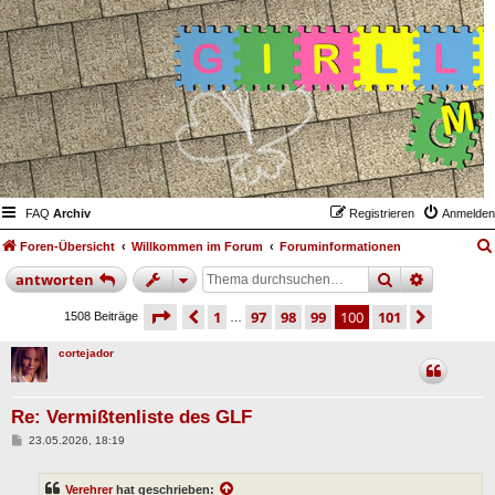
FAQ
Archiv
Registrieren
Anmelden
Foren-Übersicht
Willkommen im Forum
Foruminformationen
suche
erweiter
antworten
seite
100 von 101
vorherige
1
97
98
99
100
101
nächst
1508 Beiträge
…
cortejador
Re: Vermißtenliste des GLF
B
23.05.2026, 18:19
e
i
t
Verehrer
hat geschrieben:
r