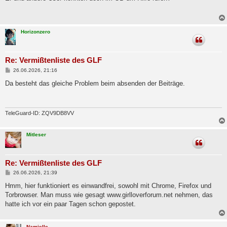
t
r
a
g
Horizonzero
Re: Vermißtenliste des GLF
B
26.06.2026, 21:16
e
i
Da besteht das gleiche Problem beim absenden der Beiträge.
t
r
a
g
TeleGuard-ID: ZQV9DB8VV
Mitleser
Re: Vermißtenliste des GLF
B
26.06.2026, 21:39
e
i
Hmm, hier funktioniert es einwandfrei, sowohl mit Chrome, Firefox und
t
Torbrowser. Man muss wie gesagt www.girlloverforum.net nehmen, das
r
a
hatte ich vor ein paar Tagen schon gepostet.
g
Namielle