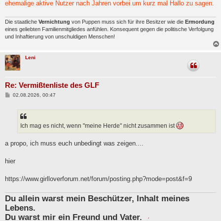
ehemalige aktive Nutzer nach Jahren vorbei um kurz mal Hallo zu sagen.
Die staatliche
Vernichtung
von Puppen muss sich für ihre Besitzer wie die
Ermordung
eines geliebten Familienmitgliedes anfühlen. Konsequent gegen die politische Verfolgung
und Inhaftierung von unschuldigen Menschen!
Leni
Re: Vermißtenliste des GLF
B
02.08.2026, 00:47
e
i
t
r
a
Ich mag es nicht, wenn "meine Herde" nicht zusammen ist
g
a propo, ich muss euch unbedingt was zeigen....
hier
https://www.girlloverforum.net/forum/posting.php?mode=post&f=9
Du allein warst mein Beschützer, Inhalt meines
Lebens.
Du warst mir ein Freund und Vater.