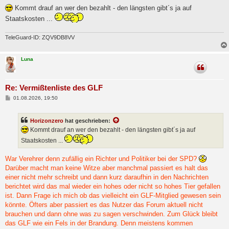
e
i
Kommt drauf an wer den bezahlt - den längsten gibt´s ja auf
t
Staatskosten ...
r
a
g
TeleGuard-ID: ZQV9DB8VV
Luna
Re: Vermißtenliste des GLF
B
01.08.2026, 19:50
e
i
t
Horizonzero
hat geschrieben:
r
a
Kommt drauf an wer den bezahlt - den längsten gibt´s ja auf
g
Staatskosten ...
War Verehrer denn zufällig ein Richter und Politiker bei der SPD?
Darüber macht man keine Witze aber manchmal passiert es halt das
einer nicht mehr schreibt und dann kurz daraufhin in den Nachrichten
berichtet wird das mal wieder ein hohes oder nicht so hohes Tier gefallen
ist. Dann Frage ich mich ob das vielleicht ein GLF-Mitglied gewesen sein
könnte. Öfters aber passiert es das Nutzer das Forum aktuell nicht
brauchen und dann ohne was zu sagen verschwinden. Zum Glück bleibt
das GLF wie ein Fels in der Brandung. Denn meistens kommen