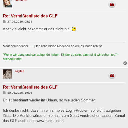
Re: Vermißtenliste des GLF
B
27.06.2026, 05:58
e
i
Aber vielleicht bekommt er das nicht hin.
t
r
a
g
Mädchenliebender
| Ich liebe kleine Mädchen so wie es ihnen lieb ist.
"Wenn wir ganz und gar aufgehört haben, Kinder zu sein, dann sind wir schon tot." -
Michael Ende
naylee
Re: Vermißtenliste des GLF
B
30.06.2026, 19:06
e
i
Er ist bestimmt wieder im Urlaub, so wie jeden Sommer.
t
r
a
Ich denke nicht, dass ihn ein simples Login-Problem so leicht aufgeben
g
lässt. Die Punkte würde er niemals zum Spaß verstreichen lassen. Zumal
das GLF auch ohne www funktioniert.