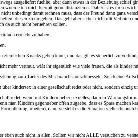
eswegs ausgeliefert fuehlte, aber dann etwas in der Beziehung schief gi
n wuerde ich mich hiermit gerne distanzieren. Daher ist es umso wic
ch nicht unbedingt damit rechnen muss, dass der Freund dann ganz versch
 helfen, diesen zu umgehen. Das geht aber sicher nicht mit Verboten 
ch da auch nicht beruehren sollten.
rtrauen erreicht zu haben.
en.
n ziemlichen Knacks geben kann, und das gilt es sicherlich zu verhinde
ht mehr vertraut. wißt ihr eigentlich wie viele frauen, die als kinder
ziehung zum Taeter des Missbrauchs aufschluesseln. Solch eine Aufschl
 über kindersex in einer gesellschaft redet oder nicht. sondern einzig un
chaft redet, wenn mit Kindern ueber sexuelles, dann in Warnungsform.
Wenn man Kindern gegenueber offen zugaebe, dass es Spass machen kan
ormulierung arbeiten), dann versteht es die Situation vielleicht auch
aber eben auch nicht in allen. Sollten wir nicht ALLE versuchen zu v