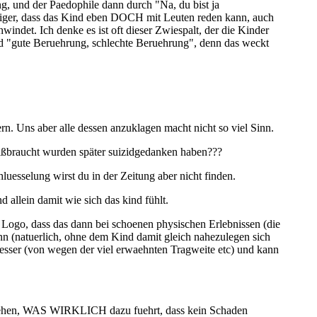
ng, und der Paedophile dann durch "Na, du bist ja
htiger, dass das Kind eben DOCH mit Leuten reden kann, auch
windet. Ich denke es ist oft dieser Zwiespalt, der die Kinder
und "gute Beruehrung, schlechte Beruehrung", denn das weckt
rn. Uns aber alle dessen anzuklagen macht nicht so viel Sinn.
 mißbraucht wurden später suizidgedanken haben???
uesselung wirst du in der Zeitung aber nicht finden.
d allein damit wie sich das kind fühlt.
 Logo, dass das dann bei schoenen physischen Erlebnissen (die
n (natuerlich, ohne dem Kind damit gleich nahezulegen sich
 besser (von wegen der viel erwaehnten Tragweite etc) und kann
erstehen, WAS WIRKLICH dazu fuehrt, dass kein Schaden