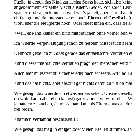
Faelle, in denen das Kind zunaechst Spass hatte, sich also kein
angekommen" etc seine Macht ausuebt. Leider. Von solch Leute
spaeter, und sagen kann "so weit war's ja nett, aber..." und au
einfaengt, und da muessten schon auch Eltern und Gesellschaft
wohl eher die Neugierde noch. Oder redet ihnen ein, dass sie si
>weil, es kann keiner ein kind mißbrauchen ohne vorher sein ve
Ich wuerde Vergewaltigung schon zu herbem Missbrauch zaehl
Dennoch gebe ich zu, dass gerade das enttaeuschte Vertrauen ei
>und dieses mißbrauchte vertrauen prägt. den menschen wird nic
Auch hier muesstest du sicher wieder nach schwere, Art und Be
>und das hat nichts, aber absolut gar nichts damit zu tun ob man
Wie gesagt, das wuerde ich etwas anders sehen. Unsere Gesells
du wohl kaum abstreiten kannst) ganz schoen verwirrend ist. 
jemanden zu suchen, da muss man dann als Eltern etwas an der F
frei reden.
>nämlich verdammt beschissen!!!!
Wie gesagt, das mag in einigen oder vielen Faellen stimmen, 