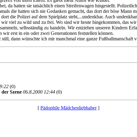
gezerrt von ihren Eltern. Es giebt mehr Autos wie Kinder.
, da hatten sie tatsächlich einen Streifenwagen hingestellt. Polizeili
n damals die hatten sich nie Gedanken gemacht, das dort der böse Mann
t die Polizei auf dem Spielplatz steht,...undenkbar. Auch undenkbar, 
ir viel zu wild und zu frei. Wo sind wir heute hingekommen, das wir K
 sammeln, selbsständig zu handeln. Wir entziehen unseren Kindern Erfa
wir erst in ein oder zwei Generationen feststellen können.
 still, dann wünschte ich mir manchmal eine ganze Fußballmanschaft v
9:22
(0)
 der Szene
06.8.2000 12:44
(0)
[
Pädophile Mädchenliebhaber
]