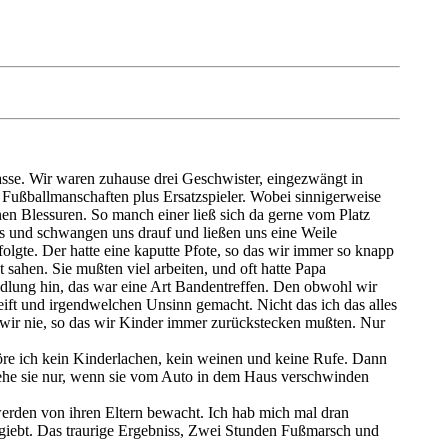
rasse. Wir waren zuhause drei Geschwister, eingezwängt in
i Fußballmanschaften plus Ersatzspieler. Wobei sinnigerweise
n Blessuren. So manch einer ließ sich da gerne vom Platz
ns und schwangen uns drauf und ließen uns eine Weile
olgte. Der hatte eine kaputte Pfote, so das wir immer so knapp
ahen. Sie mußten viel arbeiten, und oft hatte Papa
edlung hin, das war eine Art Bandentreffen. Den obwohl wir
ift und irgendwelchen Unsinn gemacht. Nicht das ich das alles
n wir nie, so das wir Kinder immer zurückstecken mußten. Nur
höre ich kein Kinderlachen, kein weinen und keine Rufe. Dann
h sehe sie nur, wenn sie vom Auto in dem Haus verschwinden
,werden von ihren Eltern bewacht. Ich hab mich mal dran
 giebt. Das traurige Ergebniss, Zwei Stunden Fußmarsch und