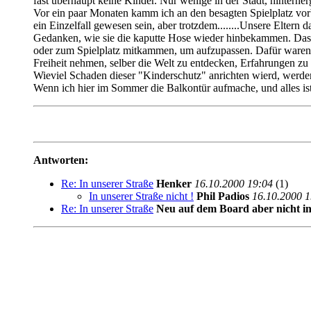
fast überhaupt keine Kinder. Nur wenige in der Stadt, hinterher
Vor ein paar Monaten kamm ich an den besagten Spielplatz vorbei
ein Einzelfall gewesen sein, aber trotzdem........Unsere Elter
Gedanken, wie sie die kaputte Hose wieder hinbekammen. Das dor
oder zum Spielplatz mitkammen, um aufzupassen. Dafür waren w
Freiheit nehmen, selber die Welt zu entdecken, Erfahrungen zu
Wieviel Schaden dieser "Kinderschutz" anrichten wierd, werden 
Wenn ich hier im Sommer die Balkontür aufmache, und alles ist
Antworten:
Re: In unserer Straße
Henker
16.10.2000 19:04
(1)
In unserer Straße nicht !
Phil Padios
16.10.2000 1
Re: In unserer Straße
Neu auf dem Board aber nicht in