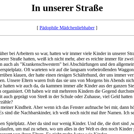
In unserer Straße
[
Pädophile Mädchenliebhaber
]
üher bei Arbeitern so war, hatten wir immer viele Kinder in unserer St
erer Straße hatten, weiß ich nicht mehr, aber es reichte immer für zwe
en auch als "Krankenschwestern" bei Abschürfungen und den allgemeine
erspielplatz. Oft warteten wir auf die langsam vorbeirollenden Waggo
üben klauen, der hatte einen riesigen Schäferhund, der uns immer verf
. Unsere Eltern waren froh das sie uns von Morgens bis Abends nicht s
tz hatten wir auch da, da kammen immer alle Kinder aus der ganzen Si
organisiert. Oft haben wir mit mehreren Kindern die Gegend durchstre
it auch geprägt von Streß in der Schule oder Zuhause, viel Geld hatte
rzähle?
n meiner Kindheit. Aber wenn ich das Fenster aufmache bei mir, dann 
r. Es sind die Nachbarskinder, ich weiß noch nicht mal ihre Namen. Ic
oßen Spielplatz. Aber da sind nur wenig Kinder. Und die, die dort sind 
zulaufen, um mal zu sehen, wo um alles in der Welt es den noch Kinder