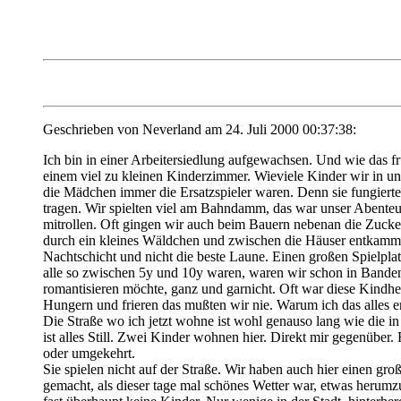
Geschrieben von Neverland am 24. Juli 2000 00:37:38:
Ich bin in einer Arbeitersiedlung aufgewachsen. Und wie das fr
einem viel zu kleinen Kinderzimmer. Wieviele Kinder wir in uns
die Mädchen immer die Ersatzspieler waren. Denn sie fungiert
tragen. Wir spielten viel am Bahndamm, das war unser Abenteu
mitrollen. Oft gingen wir auch beim Bauern nebenan die Zuckerr
durch ein kleines Wäldchen und zwischen die Häuser entkammen
Nachtschicht und nicht die beste Laune. Einen großen Spielpla
alle so zwischen 5y und 10y waren, waren wir schon in Banden 
romantisieren möchte, ganz und garnicht. Oft war diese Kindhe
Hungern und frieren das mußten wir nie. Warum ich das alles e
Die Straße wo ich jetzt wohne ist wohl genauso lang wie die i
ist alles Still. Zwei Kinder wohnen hier. Direkt mir gegenübe
oder umgekehrt.
Sie spielen nicht auf der Straße. Wir haben auch hier einen gr
gemacht, als dieser tage mal schönes Wetter war, etwas herum