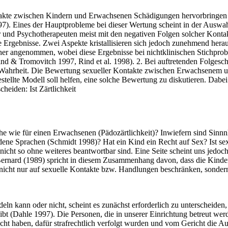
Kontakte zwischen Kindern und Erwachsenen Schädigungen hervorbringen
7). Eines der Hauptprobleme bei dieser Wertung scheint in der Auswahl 
und Psychotherapeuten meist mit den negativen Folgen solcher Kontakte 
Ergebnisse. Zwei Aspekte kristallisieren sich jedoch zunehmend hera
her angenommen, wobei diese Ergebnisse bei nichtklinischen Stichp
d & Tromovitch 1997, Rind et al. 1998). 2. Bei auftretenden Folgesc
Wahrheit. Die Bewertung sexueller Kontakte zwischen Erwachsenem und 
ellte Modell soll helfen, eine solche Bewertung zu diskutieren. Dabe
cheiden: Ist Zärtlichkeit
che wie für einen Erwachsenen (Pädozärtlichkeit)? Inwiefern sind Sinn
dene Sprachen (Schmidt 1998)? Hat ein Kind ein Recht auf Sex? Ist sex
cht so ohne weiteres beantwortbar sind. Eine Seite scheint uns jedoch
 Bernard (1989) spricht in diesem Zusammenhang davon, dass die Kinder
nicht nur auf sexuelle Kontakte bzw. Handlungen beschränken, sonder
 kann oder nicht, scheint es zunächst erforderlich zu unterscheiden, 
bt (Dahle 1997). Die Personen, die in unserer Einrichtung betreut werd
ucht haben, dafür strafrechtlich verfolgt wurden und vom Gericht die A