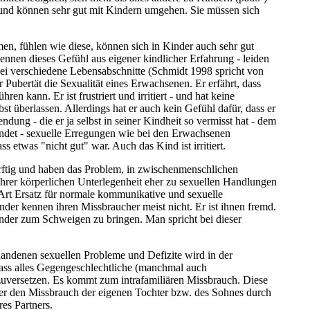
t und können sehr gut mit Kindern umgehen. Sie müssen sich
men, fühlen wie diese, können sich in Kinder auch sehr gut
ennen dieses Gefühl aus eigener kindlicher Erfahrung - leiden
ei verschiedene Lebensabschnitte (Schmidt 1998 spricht von
Pubertät die Sexualität eines Erwachsenen. Er erfährt, dass
kann. Er ist frustriert und irritiert - und hat keine
st überlassen. Allerdings hat er auch kein Gefühl dafür, dass er
ng - die er ja selbst in seiner Kindheit so vermisst hat - dem
findet - sexuelle Erregungen wie bei den Erwachsenen
etwas "nicht gut" war. Auch das Kind ist irritiert.
ürftig und haben das Problem, in zwischenmenschlichen
ihrer körperlichen Unterlegenheit eher zu sexuellen Handlungen
Art Ersatz für normale kommunikative und sexuelle
der kennen ihren Missbraucher meist nicht. Er ist ihnen fremd.
nder zum Schweigen zu bringen. Man spricht bei dieser
rhandenen sexuellen Probleme und Defizite wird in der
 dass alles Gegengeschlechtliche (manchmal auch
inzuversetzen. Es kommt zum intrafamiliären Missbrauch. Diese
ber den Missbrauch der eigenen Tochter bzw. des Sohnes durch
es Partners.