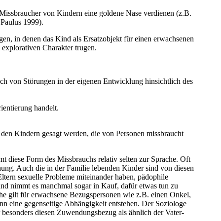
 Missbraucher von Kindern eine goldene Nase verdienen (z.B.
 Paulus 1999).
n, in denen das Kind als Ersatzobjekt für einen erwachsenen
 explorativen Charakter trugen.
ch von Störungen in der eigenen Entwicklung hinsichtlich des
rientierung handelt.
u den Kindern gesagt werden, die von Personen missbraucht
mt diese Form des Missbrauchs relativ selten zur Sprache. Oft
nung. Auch die in der Familie lebenden Kinder sind von diesen
ltern sexuelle Probleme miteinander haben, pädophile
- und nimmt es manchmal sogar in Kauf, dafür etwas tun zu
che gilt für erwachsene Bezugspersonen wie z.B. einen Onkel,
n eine gegenseitige Abhängigkeit entstehen. Der Soziologe
 besonders diesen Zuwendungsbezug als ähnlich der Vater-