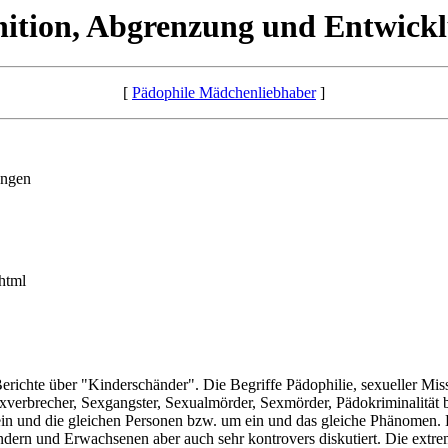
inition, Abgrenzung und Entwic
[
Pädophile Mädchenliebhaber
]
ungen
.html
 Berichte über "Kinderschänder". Die Begriffe Pädophilie, sexueller Mi
exverbrecher, Sexgangster, Sexualmörder, Sexmörder, Pädokriminalität
ein und die gleichen Personen bzw. um ein und das gleiche Phänomen. 
dern und Erwachsenen aber auch sehr kontrovers diskutiert. Die extre