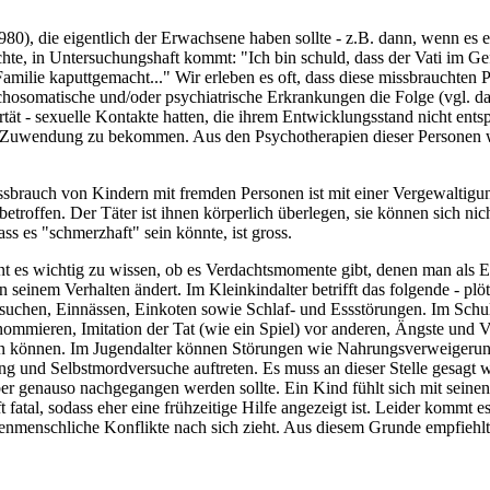
), die eigentlich der Erwachsene haben sollte - z.B. dann, wenn es e
chte, in Untersuchungshaft kommt: "Ich bin schuld, dass der Vati im Gef
ilie kaputtgemacht..." Wir erleben es oft, dass diese missbrauchten P
hosomatische und/oder psychiatrische Erkrankungen die Folge (vgl. dazu
rtät - sexuelle Kontakte hatten, die ihrem Entwicklungsstand nicht ent
 Zuwendung zu bekommen. Aus den Psychotherapien dieser Personen wi
rauch von Kindern mit fremden Personen ist mit einer Vergewaltigung 
troffen. Der Täter ist ihnen körperlich überlegen, sie können sich nic
s es "schmerzhaft" sein könnte, ist gross.
 es wichtig zu wissen, ob es Verdachtsmomente gibt, denen man als Er
 seinem Verhalten ändert. Im Kleinkindalter betrifft das folgende - pl
chen, Einnässen, Einkoten sowie Schlaf- und Essstörungen. Im Schula
mieren, Imitation der Tat (wie ein Spiel) vor anderen, Ängste und Ver
chen können. Im Jugendalter können Störungen wie Nahrungsverweiger
 und Selbstmordversuche auftreten. Es muss an dieser Stelle gesagt we
er genauso nachgegangen werden sollte. Ein Kind fühlt sich mit seinen
 fatal, sodass eher eine frühzeitige Hilfe angezeigt ist. Leider komm
nmenschliche Konflikte nach sich zieht. Aus diesem Grunde empfiehlt s