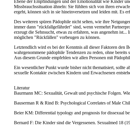
Ebene der Empfindungen und der Emotionalität wie Kinder und s
Missbrauchssituation ähneln: Sie fühlten sich von ihren erwach
ergeht, können sich in sie hineinversetzen und leiden mit. Es
Des weiteren spüren Pädophile nicht selten, wie ihre Neigunge
immer dann "rückfallgefährdet" sind, wenn vermehrt Partnerpro
erzeugt die Sehnsucht, etwas zu erfahren, was angenehm ist..
möglichen "Rückfällen" vorbeugen zu können.
Letztendlich wird es bei der Kenntnis all dieser Faktoren den
wahrgenommene pädophile Tendenzen zu reden, ohne bereits str
Aus diesem Grunde empfehlen wir allen Personen mit Pädophil
Ein wesentlicher Punkt wurde bisher nicht thematisiert, sollte
sexuelle Kontakte zwischen Kindern und Erwachsenen entstehen, 
Literatur
Baurmann MC: Sexualität, Gewalt und psychische Folgen. Wie
Bauserman R & Rind B: Psychological Correlates of Male Chil
Beier KM: Differential typology and prognosis for dissexual be
Bernard F: Die Kinder sind die Vergessenen. Sexualmed 18 (1