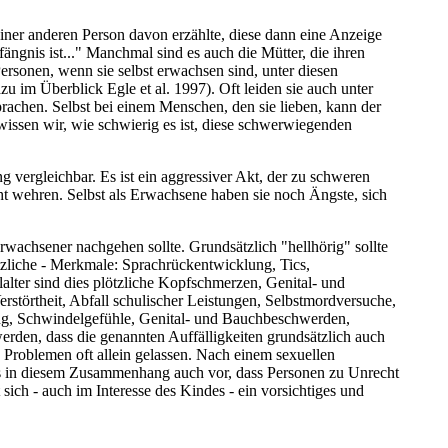
iner anderen Person davon erzählte, diese dann eine Anzeige
ängnis ist..." Manchmal sind es auch die Mütter, die ihren
ersonen, wenn sie selbst erwachsen sind, unter diesen
 im Überblick Egle et al. 1997). Oft leiden sie auch unter
sprachen. Selbst bei einem Menschen, den sie lieben, kann der
ssen wir, wie schwierig es ist, diese schwerwiegenden
vergleichbar. Es ist ein aggressiver Akt, der zu schweren
ht wehren. Selbst als Erwachsene haben sie noch Ängste, sich
wachsener nachgehen sollte. Grundsätzlich "hellhörig" sollte
ötzliche - Merkmale: Sprachrückentwicklung, Tics,
lter sind dies plötzliche Kopfschmerzen, Genital- und
störtheit, Abfall schulischer Leistungen, Selbstmordversuche,
ung, Schwindelgefühle, Genital- und Bauchbeschwerden,
rden, dass die genannten Auffälligkeiten grundsätzlich auch
 Problemen oft allein gelassen. Nach einem sexuellen
t es in diesem Zusammenhang auch vor, dass Personen zu Unrecht
ich - auch im Interesse des Kindes - ein vorsichtiges und