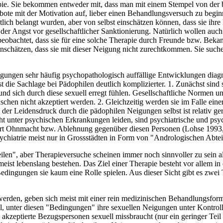
rapie. Sie bekommen entweder mit, dass man mit einem Stempel von d
ebote mit der Motivation auf, lieber einen Behandlungsversuch zu begi
tlich belangt wurden, aber von selbst einschätzen können, dass sie ihre
r Angst vor gesellschaftlicher Sanktionierung. Natürlich wollen auch s
n beobachtet, dass sie für eine solche Therapie durch Freunde bzw. Bek
h einschätzen, dass sie mit dieser Neigung nicht zurechtkommen. Sie su
ungen sehr häufig psychopathologisch auffällige Entwicklungen diagn
t die Sachlage bei Pädophilen deutlich komplizierter. 1. Zunächst sin
und sich durch diese sexuell erregt fühlen. Gesellschaftliche Normen 
chen nicht akzeptiert werden. 2. Gleichzeitig werden sie im Falle ein
er Leidensdruck durch die pädophilen Neigungen selbst ist relativ ger
ht unter psychischen Erkrankungen leiden, sind psychiatrische und psy
 Art Ohnmacht bzw. Ablehnung gegenüber diesen Personen (Lohse 1993, S
 Psychiatrie meist nur in Grossstädten in Form von "Andrologischen Abt
en", aber Therapieversuche scheinen immer noch sinnvoller zu sein al
meist lebenslang bestehen. Das Ziel einer Therapie besteht vor allem 
Bedingungen sie kaum eine Rolle spielen. Aus dieser Sicht gibt es zw
werden, geben sich meist mit einer rein medizinischen Behandlungsfo
unter diesen "Bedingungen" ihre sexuellen Neigungen unter Kontrolle
 akzeptierte Bezugspersonen sexuell missbraucht (nur ein geringer Teil 