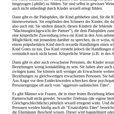
hingezogen (-philie) zu fühlen. Sie sind selbst in gewisser W
auch nicht unbedingt durch Kinder sexuell erregt fühlen.
Dann gibt es die Pädophilen, die Kind geblieben sind, für die 
hineinversetzen. Sie empfinden den Schmerz der Kinder, die da
also auch mit. Sie streben danach, diesen Kindern die fehlen
"Machtungleichgewicht der Partner"), die dem Pädophilen zum V
eine körperliche Zuwendung (etwa ein Kind in den Arm nehmen -
Möglichkeit, mit jemandem darüber zu sprechen, da er weiss, das
einem präpubertären Kind durch sexuelle Handlungen einen schw
Kind Gutes zu tun. Das Kind versteht jedoch die Handlungen di
vermutlich noch nicht kennt. Körperliche Wärme (z.B. in den A
Dann gibt es aber auch erwachsene Personen, die Kinder sexuel
Beziehungen wenig kontaktfähig zu sein. Sie haben aber auch e
zwingen kann. Sie können sich weniger als Erwachsene wehren.
Beziehungen zu gleichwertigen erwachsenen Personen. Sie haben
Aus Angst vor dem Entdecktwerden schrecken diese psychopath
Personengruppe oft auch vom "aggressiv-sadistischen Täter".
Es gibt Männer wie Frauen, die in einer festen Beziehung leben
Partnerschaft nicht geredet. Sexueller Triebstau (die eigene b
Gleichgeschlechtliche) plötzlich sexuell erregend wirkt. Und d
Personen werden häufig auch als "Ersatzobjekt-Täter" bezeich
die Ehemänner Bescheid wissen. Dieser wird bagatellisiert ode