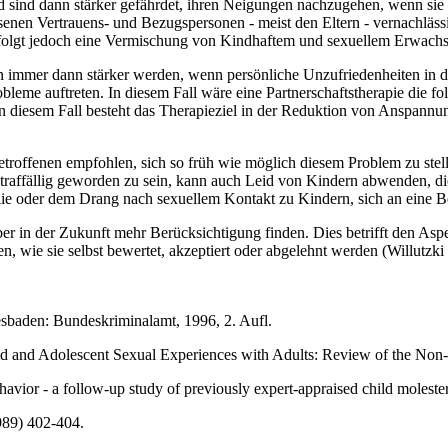
ind dann stärker gefährdet, ihren Neigungen nachzugehen, wenn sie in
senen Vertrauens- und Bezugspersonen - meist den Eltern - vernachläss
 erfolgt jedoch eine Vermischung von Kindhaftem und sexuellem Erwach
n immer dann stärker werden, wenn persönliche Unzufriedenheiten in de
bleme auftreten. In diesem Fall wäre eine Partnerschaftstherapie die f
. In diesem Fall besteht das Therapieziel in der Reduktion von Anspa
 Betroffenen empfohlen, sich so früh wie möglich diesem Problem zu st
affällig geworden zu sein, kann auch Leid von Kindern abwenden, die 
ie oder dem Drang nach sexuellem Kontakt zu Kindern, sich an eine B
 aber in der Zukunft mehr Berücksichtigung finden. Dies betrifft den As
wie sie selbst bewertet, akzeptiert oder abgelehnt werden (Willutzki e
sbaden: Bundeskriminalamt, 1996, 2. Aufl.
d and Adolescent Sexual Experiences with Adults: Review of the Non-C
havior - a follow-up study of previously expert-appraised child molest
989) 402-404.