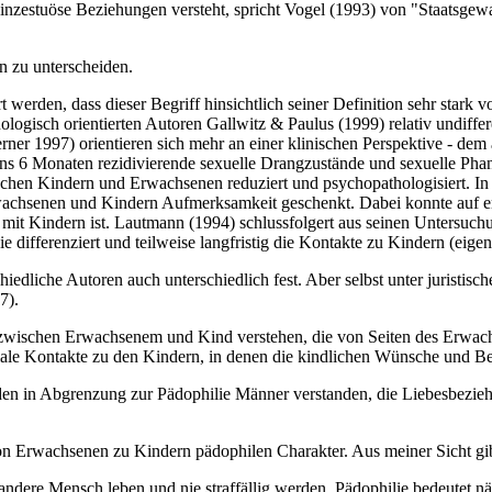
zestuöse Beziehungen versteht, spricht Vogel (1993) von "Staatsgewal
n zu unterscheiden.
werden, dass dieser Begriff hinsichtlich seiner Definition sehr stark v
logisch orientierten Autoren Gallwitz & Paulus (1999) relativ undiffe
rner 1997) orientieren sich mehr an einer klinischen Perspektive - 
ns 6 Monaten rezidivierende sexuelle Drangzustände und sexuelle Phanta
ischen Kindern und Erwachsenen reduziert und psychopathologisiert. In
achsenen und Kindern Aufmerksamkeit geschenkt. Dabei konnte auf em
mit Kindern ist. Lautmann (1994) schlussfolgert aus seinen Untersuch
ifferenziert und teilweise langfristig die Kontakte zu Kindern (eigen
hiedliche Autoren auch unterschiedlich fest. Aber selbst unter juristisc
7).
ischen Erwachsenem und Kind verstehen, die von Seiten des Erwachse
oziale Kontakte zu den Kindern, in denen die kindlichen Wünsche und B
rden in Abgrenzung zur Pädophilie Männer verstanden, die Liebesbezie
on Erwachsenen zu Kindern pädophilen Charakter. Aus meiner Sicht gi
andere Mensch leben und nie straffällig werden. Pädophilie bedeutet näm