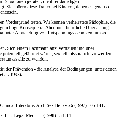
 Situationen geraten, die ihrer damaligen
igt. Sie spüren diese Trauer bei Kindern, denen es genauso
senensein.
n Vordergrund treten. Wir kennen verheiratete Pädophile, die
olgerichtige Konsequenz. Aber auch berufliche Überlastung
nnung unter Anwendung von Entspannungstechniken, um so
ellen. Sich einem Fachmann anzuvertrauen und über
potentiell gefährdet wären, sexuell missbraucht zu werden.
eratungsstelle zu wenden.
pekt der Prävention - die Analyse der Bedingungen, unter denen
t al. 1998).
linical Literature. Arch Sex Behav 26 (1997) 105-141.
ers. Int J Legal Med 111 (1998) 133?141.