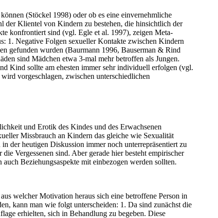
 können (Stöckel 1998) oder ob es eine einvernehmliche
der Klientel von Kindern zu bestehen, die hinsichtlich der
konfrontiert sind (vgl. Egle et al. 1997), zeigen Meta-
us: 1. Negative Folgen sexueller Kontakte zwischen Kindern
roben gefunden wurden (Baurmann 1996, Bauserman & Rind
häden sind Mädchen etwa 3-mal mehr betroffen als Jungen.
Kind sollte am ehesten immer sehr individuell erfolgen (vgl.
i wird vorgeschlagen, zwischen unterschiedlichen
nlichkeit und Erotik des Kindes und des Erwachsenen
ueller Missbrauch an Kindern das gleiche wie Sexualität
 in der heutigen Diskussion immer noch unterrepräsentiert zu
 die Vergessenen sind. Aber gerade hier besteht empirischer
n auch Beziehungsaspekte mit einbezogen werden sollten.
aus welcher Motivation heraus sich eine betroffene Person in
en, kann man wie folgt unterscheiden: 1. Da sind zunächst die
uflage erhielten, sich in Behandlung zu begeben. Diese