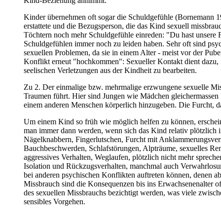
Kind-Beziehung annimmt.
Kinder übernehmen oft sogar die Schuldgefühle (Bornemann 1980
erstattete und die Bezugsperson, die das Kind sexuell missbrau
Töchtern noch mehr Schuldgefühle einreden: "Du hast unsere Fam
Schuldgefühlen immer noch zu leiden haben. Sehr oft sind psyc
sexuellen Problemen, da sie in einem Alter - meist vor der Pube
Konflikt erneut "hochkommen": Sexueller Kontakt dient dazu,
seelischen Verletzungen aus der Kindheit zu bearbeiten.
Zu 2. Der einmalige bzw. mehrmalige erzwungene sexuelle Missb
Traumen führt. Hier sind Jungen wie Mädchen gleichermassen be
einem anderen Menschen körperlich hinzugeben. Die Furcht, das
Um einem Kind so früh wie möglich helfen zu können, erscheint
man immer dann werden, wenn sich das Kind relativ plötzlich in
Nägelknabbern, Fingerlutschen, Furcht mit Anklammerungsversu
Bauchbeschwerden, Schlafstörungen, Alpträume, sexuelles Renom
aggressives Verhalten, Weglaufen, plötzlich nicht mehr spre
Isolation und Rückzugsverhalten, manchmal auch Verwahrlosung
bei anderen psychischen Konflikten auftreten können, denen ab
Missbrauch sind die Konsequenzen bis ins Erwachsenenalter oft
des sexuellen Missbrauchs bezichtigt werden, was viele zwische
sensibles Vorgehen.