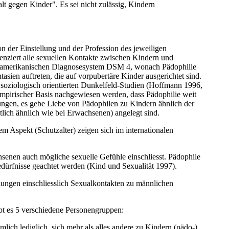
t gegen Kinder". Es sei nicht zulässig, Kindern
on der Einstellung und der Profession des jeweiligen
renziert alle sexuellen Kontakte zwischen Kindern und
dem amerikanischen Diagnosesystem DSM 4, wonach Pädophilie
sien auftreten, die auf vorpubertäre Kinder ausgerichtet sind.
 soziologisch orientierten Dunkelfeld-Studien (Hoffmann 1996,
pirischer Basis nachgewiesen werden, dass Pädophilie weit
ungen, es gebe Liebe von Pädophilen zu Kindern ähnlich der
tlich ähnlich wie bei Erwachsenen) angelegt sind.
hem Aspekt (Schutzalter) zeigen sich im internationalen
nen auch mögliche sexuelle Gefühle einschliesst. Pädophile
edürfnisse geachtet werden (Kind und Sexualität 1997).
hungen einschliesslich Sexualkontakten zu männlichen
bt es 5 verschiedene Personengruppen:
lich lediglich, sich mehr als alles andere zu Kindern (pädo-)