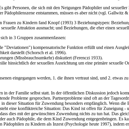
s gibt Personen, die sich mit den Neigungen Pädophiler und sexueller
der Pädophilenszene entstammen, müssen es aber nicht (vgl. Gallwitz &
 Frauen zu Kindern fand Knopf (1993) 3 Beziehungstypen: Beziehunge
e sexuelle Attraktion ausmacht; und Beziehungen, die eher einen sexuell
n sich in 3 Gruppen zusammenfassen:
e "Deviationen") kompensatorische Funktion erfüllt und einen Ausglei
it darstellt (Schorsch et al. 1996).
hrungen (Missbrauchsumkehr) diskutiert (Ferenczi 1933).
philie hinsichtlich der sexuellen Ausrichtung um eine primäre sexuelle O
senen eingegangen werden, 1. die ihnen vertraut sind, und 2. etwas z
 in der Familie selbst statt. In der öffentlichen Diskussion jedoch kom
tretende Probleme gesprochen. Partnerprobleme sind oft an der Tagesord
 in dieser Situation für Zuwendung besonders empfänglich. Wenn die E
steht eine konfliktreiche Situation: Das Kind ist offen für Zuneigung 
 dass dies mit der gewünschten Zuwendung nichts zu tun hat. Das glei
oder auch Pädophile, die dem Kind Zuwendung entgegenbringen. Es kan
Pädophilen zu Kindern als Inzest (Psychologie heute 1997), indem er