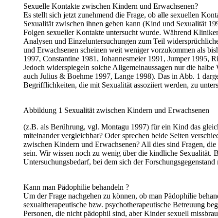
Sexuelle Kontakte zwischen Kindern und Erwachsenen?
Es stellt sich jetzt zunehmend die Frage, ob alle sexuellen 
Sexualität zwischen ihnen geben kann (Kind und Sexualität 199
Folgen sexueller Kontakte untersucht wurde. Während Kliniker 
Analysen und Einzeluntersuchungen zum Teil widersprüchliche 
und Erwachsenen scheinen weit weniger vorzukommen als bis
1997, Constantine 1981, Johannesmeier 1991, Jumper 1995, Rin
Jedoch widerspiegeln solche Allgemeinaussagen nur die halbe 
auch Julius & Boehme 1997, Lange 1998). Das in Abb. 1 dargest
Begrifflichkeiten, die mit Sexualität assoziiert werden, zu unters
Abbildung 1 Sexualität zwischen Kindern und Erwachsenen
(z.B. als Berührung, vgl. Montagu 1997) für ein Kind das glei
miteinander vergleichbar? Oder sprechen beide Seiten verschie
zwischen Kindern und Erwachsenen? All dies sind Fragen, die ni
sein. Wir wissen noch zu wenig über die kindliche Sexualität.
Untersuchungsbedarf, bei dem sich der Forschungsgegenstand 
Kann man Pädophilie behandeln ?
Um der Frage nachgehen zu können, ob man Pädophilie behandeln
sexualtherapeutische bzw. psychotherapeutische Betreuung begi
Personen, die nicht pädophil sind, aber Kinder sexuell missbra