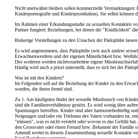
Nicht unerwähnt bleiben sollen kommerzielle Vermarktungen: E
Kinderpornografie und Kinderprostitution). Sie selbst können 
Im Rahmen einer Erkundungsstudie zu sexuellen Kontakten von
Partner fungiert; Beziehungen, bei denen die "Kindlichkeit" di
Bisherige Vorstellungen zu den Ursachen der Pädophilie lasse
Es wird angenommen, dass Pädophilie (wie auch andere sexuell
Erwachsenwerdens und der eigenen Männlichkeit bzw. Weiblichke
Des weiteren werden nichtverarbeitete eigene Missbrauchserfa
Häufig wird auch a priori unterstellt, dass es sich bei der Pädo
Was ist mit den Kindern?
Im Folgenden soll auf die Beziehung der Kinder zu den Erwach
wurden, die ihnen fremd sind.
Zu 1. Am häufigsten findet der sexuelle Missbrauch von Kindern
sind die Familienverhältnisse gestört. Es wird wenig über auf
Spannungen betroffen. Kinder sind aber harmoniebedürftig und
Neigungen und/oder ein Triebstau des Vaters vorhanden ist, ent
"müssen", was es nicht versteht oder wovon es das Gefühl hat,
den Grossvater oder einen Freund bzw. Bekannte der Familie 
Amendt wertet in diesem Zusammenhang sexuelle Kontakte von 