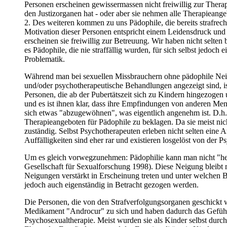
Personen erscheinen gewissermassen nicht freiwillig zur The
den Justizorganen hat - oder aber sie nehmen alle Therapieang
2. Des weiteren kommen zu uns Pädophile, die bereits strafrech
Motivation dieser Personen entspricht einem Leidensdruck und de
erscheinen sie freiwillig zur Betreuung. Wir haben nicht selte
es Pädophile, die nie straffällig wurden, für sich selbst jedoc
Problematik.
Während man bei sexuellen Missbrauchern ohne pädophile Neig
und/oder psychotherapeutische Behandlungen angezeigt sind, is
Personen, die ab der Pubertätszeit sich zu Kindern hingezogen 
und es ist ihnen klar, dass ihre Empfindungen von anderen Mens
sich etwas "abzugewöhnen", was eigentlich angenehm ist. D.h. d
Therapieangeboten für Pädophile zu beklagen. Da sie meist nic
zuständig. Selbst Psychotherapeuten erleben nicht selten eine
Auffälligkeiten sind eher rar und existieren losgelöst von der
Um es gleich vorwegzunehmen: Pädophilie kann man nicht "heil
Gesellschaft für Sexualforschung 1998). Diese Neigung bleibt 
Neigungen verstärkt in Erscheinung treten und unter welchen 
jedoch auch eigenständig in Betracht gezogen werden.
Die Personen, die von den Strafverfolgungsorganen geschickt 
Medikament "Androcur" zu sich und haben dadurch das Gefühl, 
Psychosexualtherapie. Meist wurden sie als Kinder selbst durch