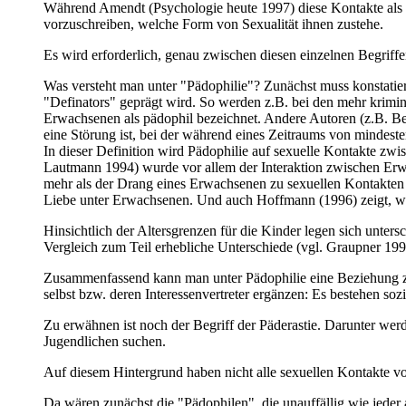
Während Amendt (Psychologie heute 1997) diese Kontakte als in
vorzuschreiben, welche Form von Sexualität ihnen zustehe.
Es wird erforderlich, genau zwischen diesen einzelnen Begriffe
Was versteht man unter "Pädophilie"? Zunächst muss konstatiert 
"Definators" geprägt wird. So werden z.B. bei den mehr krimino
Erwachsenen als pädophil bezeichnet. Andere Autoren (z.B. Be
eine Störung ist, bei der während eines Zeitraums von mindeste
In dieser Definition wird Pädophilie auf sexuelle Kontakte zw
Lautmann 1994) wurde vor allem der Interaktion zwischen Erw
mehr als der Drang eines Erwachsenen zu sexuellen Kontakten 
Liebe unter Erwachsenen. Und auch Hoffmann (1996) zeigt, wie d
Hinsichtlich der Altersgrenzen für die Kinder legen sich untersc
Vergleich zum Teil erhebliche Unterschiede (vgl. Graupner 199
Zusammenfassend kann man unter Pädophilie eine Beziehung zw
selbst bzw. deren Interessenvertreter ergänzen: Es bestehen s
Zu erwähnen ist noch der Begriff der Päderastie. Darunter we
Jugendlichen suchen.
Auf diesem Hintergrund haben nicht alle sexuellen Kontakte v
Da wären zunächst die "Pädophilen", die unauffällig wie jeder 