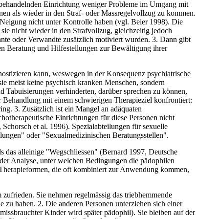
er behandelnden Einrichtung weniger Probleme im Umgang mit
nnen als wieder in den Straf- oder Massregelvollzug zu kommen.
 Neigung nicht unter Kontrolle haben (vgl. Beier 1998). Die
ie nicht wieder in den Strafvollzug, gleichzeitig jedoch
annte oder Verwandte zusätzlich motiviert wurden. 3. Dann gibt
chen Beratung und Hilfestellungen zur Bewältigung ihrer
ostizieren kann, weswegen in der Konsequenz psychiatrische
d sie meist keine psychisch kranken Menschen, sondern
und Tabuisierungen verhinderten, darüber sprechen zu können,
er Behandlung mit einem schwierigen Therapieziel konfrontiert:
ing. 3. Zusätzlich ist ein Mangel an adäquaten
chotherapeutische Einrichtungen für diese Personen nicht
chorsch et al. 1996). Spezialabteilungen für sexuelle
eilungen" oder "Sexualmedizinischen Beratungsstellen".
s das alleinige "Wegschliessen" (Bernard 1997, Deutsche
in der Analyse, unter welchen Bedingungen die pädophilen
ei Therapieformen, die oft kombiniert zur Anwendung kommen,
rm zufrieden. Sie nehmen regelmässig das triebhemmende
 zu haben. 2. Die anderen Personen unterziehen sich einer
missbrauchter Kinder wird später pädophil). Sie bleiben auf der