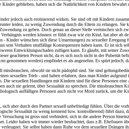
eise Kinder geblieben, haben sich die Natürlichkeit von Kindern bewahr
Kinder jedoch auch erotisierend wirken. Sie sind oft mit Kindern zusam
runter leiden, zu wenig Zuwendung durch die Eltern zu erlangen. Sie k
de Zuwendung zu geben. Doch genau an dieser Stelle vermischen sich zw
erhängnis werden können: er fühlt zwar wie ein Kind, hat aber ab der 
 Kinder wünschen sich diese Umarmungen) zu sexueller Erregung führen 
s sein Verhalten straffällige Konsequenzen haben kann. Er ist sich selb
eren Entwicklungsschaden zufügen kann. Er glaubt, mit seiner Zuwendu
eser geachteten Person nicht, da es sich noch nicht in der Pubertät be
rm genommen werden) empfindet es als angenehm. Es spürt jedoch, dass 
l missbrauchen, obwohl sie nicht pädophil sind. Sie sind geltungsbed
inen sexuellen Trieb - und haben erfahren, dass man Kinder aufgrund 
 Die sexuellen Handlungen mit Kindern sind für diese Personen eine 
 auch nie gelernt, über Sexualität zu sprechen. Die missbrauchten Kin
ologisch auffälligen Personen auch nicht vor Mord zurück, um die Ki
, sich aber durch den Partner sexuell unbefriedigt fühlen. Über die vo
iologische Sexualität zu wenig kennend bzw. kontrollierend) führt dazu,
ie Versuchung ist gross und verhindert, sich in die andere Person hine
net. Leider haben wir immer wieder beobachtet, dass z.B. Ehefrauen ü
r verleugnet. Sie selbst haben dann Ruhe vor dem sexuellen Drängen ihr