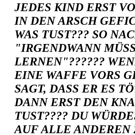
JEDES KIND ERST V
IN DEN ARSCH GEFI
WAS TUST??? SO NA
"IRGENDWANN MÜSSE
LERNEN"?????? WE
EINE WAFFE VORS G
SAGT, DASS ER ES T
DANN ERST DEN KNA
TUST???? DU WÜRDE
AUF ALLE ANDEREN 