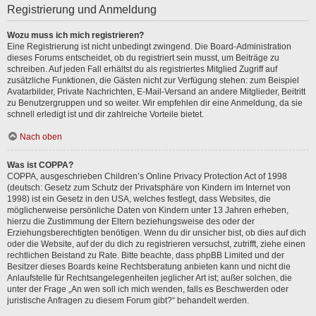
Registrierung und Anmeldung
Wozu muss ich mich registrieren?
Eine Registrierung ist nicht unbedingt zwingend. Die Board-Administration
dieses Forums entscheidet, ob du registriert sein musst, um Beiträge zu
schreiben. Auf jeden Fall erhältst du als registriertes Mitglied Zugriff auf
zusätzliche Funktionen, die Gästen nicht zur Verfügung stehen: zum Beispiel
Avatarbilder, Private Nachrichten, E-Mail-Versand an andere Mitglieder, Beitritt
zu Benutzergruppen und so weiter. Wir empfehlen dir eine Anmeldung, da sie
schnell erledigt ist und dir zahlreiche Vorteile bietet.
Nach oben
Was ist COPPA?
COPPA, ausgeschrieben Children’s Online Privacy Protection Act of 1998
(deutsch: Gesetz zum Schutz der Privatsphäre von Kindern im Internet von
1998) ist ein Gesetz in den USA, welches festlegt, dass Websites, die
möglicherweise persönliche Daten von Kindern unter 13 Jahren erheben,
hierzu die Zustimmung der Eltern beziehungsweise des oder der
Erziehungsberechtigten benötigen. Wenn du dir unsicher bist, ob dies auf dich
oder die Website, auf der du dich zu registrieren versuchst, zutrifft, ziehe einen
rechtlichen Beistand zu Rate. Bitte beachte, dass phpBB Limited und der
Besitzer dieses Boards keine Rechtsberatung anbieten kann und nicht die
Anlaufstelle für Rechtsangelegenheiten jeglicher Art ist; außer solchen, die
unter der Frage „An wen soll ich mich wenden, falls es Beschwerden oder
juristische Anfragen zu diesem Forum gibt?“ behandelt werden.