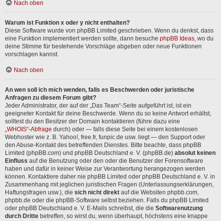
Nach oben
Warum ist Funktion x oder y nicht enthalten?
Diese Software wurde von phpBB Limited geschrieben. Wenn du denkst, dass
eine Funktion implementiert werden sollte, dann besuche
phpBB Ideas
, wo du
deine Stimme für bestehende Vorschläge abgeben oder neue Funktionen
vorschlagen kannst.
Nach oben
An wen soll ich mich wenden, falls es Beschwerden oder juristische
Anfragen zu diesem Forum gibt?
Jeder Administrator, der auf der „Das Team“-Seite aufgeführt ist, ist ein
geeigneter Kontakt für deine Beschwerde. Wenn du so keine Antwort erhältst,
solltest du den Besitzer der Domain kontaktieren (führe dazu eine
„WHOIS“-Abfrage
durch) oder — falls diese Seite bei einem kostenlosen
Webhoster wie z. B. Yahoo!, free.fr, funpic.de usw. liegt — den Support oder
den Abuse-Kontakt des betreffenden Dienstes. Bitte beachte, dass phpBB
Limited (phpBB.com) und phpBB Deutschland e. V. (phpBB.de)
absolut keinen
Einfluss
auf die Benutzung oder den oder die Benutzer der Forensoftware
haben und dafür in keiner Weise zur Verantwortung herangezogen werden
können. Kontaktiere daher nie phpBB Limited oder phpBB Deutschland e. V. in
Zusammenhang mit jeglichen juristischen Fragen (Unterlassungserklärungen,
Haftungsfragen usw.), die
sich nicht direkt
auf die Websiten phpbb.com,
phpbb.de oder die phpBB-Software selbst beziehen. Falls du phpBB Limited
oder phpBB Deutschland e. V. E-Mails schreibst, die die
Softwarenutzung
durch Dritte
betreffen, so wirst du, wenn überhaupt, höchstens eine knappe