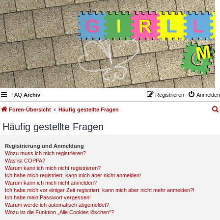
FAQ
Archiv
Registrieren
Anmelden
Foren-Übersicht
Häufig gestellte Fragen
Häufig gestellte Fragen
Registrierung und Anmeldung
Wozu muss ich mich registrieren?
Was ist COPPA?
Warum kann ich mich nicht registrieren?
Ich habe mich registriert, kann mich aber nicht anmelden!
Warum kann ich mich nicht anmelden?
Ich habe mich vor einiger Zeit registriert, kann mich aber nicht mehr anmelden?!
Ich habe mein Passwort vergessen!
Warum werde ich automatisch abgemeldet?
Wozu ist die Funktion „Alle Cookies löschen“?