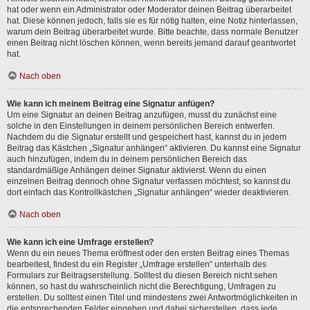
hat oder wenn ein Administrator oder Moderator deinen Beitrag überarbeitet
hat. Diese können jedoch, falls sie es für nötig halten, eine Notiz hinterlassen,
warum dein Beitrag überarbeitet wurde. Bitte beachte, dass normale Benutzer
einen Beitrag nicht löschen können, wenn bereits jemand darauf geantwortet
hat.
Nach oben
Wie kann ich meinem Beitrag eine Signatur anfügen?
Um eine Signatur an deinen Beitrag anzufügen, musst du zunächst eine
solche in den Einstellungen in deinem persönlichen Bereich entwerfen.
Nachdem du die Signatur erstellt und gespeichert hast, kannst du in jedem
Beitrag das Kästchen „Signatur anhängen“ aktivieren. Du kannst eine Signatur
auch hinzufügen, indem du in deinem persönlichen Bereich das
standardmäßige Anhängen deiner Signatur aktivierst. Wenn du einen
einzelnen Beitrag dennoch ohne Signatur verfassen möchtest, so kannst du
dort einfach das Kontrollkästchen „Signatur anhängen“ wieder deaktivieren.
Nach oben
Wie kann ich eine Umfrage erstellen?
Wenn du ein neues Thema eröffnest oder den ersten Beitrag eines Themas
bearbeitest, findest du ein Register „Umfrage erstellen“ unterhalb des
Formulars zur Beitragserstellung. Solltest du diesen Bereich nicht sehen
können, so hast du wahrscheinlich nicht die Berechtigung, Umfragen zu
erstellen. Du solltest einen Titel und mindestens zwei Antwortmöglichkeiten in
die entsprechenden Felder eingeben und dabei sicherstellen, dass jede