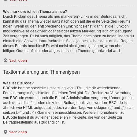
Wie markiere ich ein Thema als neu?
Durch Klicken des „Thema als neu markieren“-Links in der Beitragsansicht
kannst du das Thema wieder ganz nach oben auf die erste Seite des Forums
holen. Wenn du den entsprechenden Link nicht siehst, dann ist die Funktion
möglicherweise deaktiviert oder seit der letzten Markierung ist nicht genügend
Zeit vergangen. Es ist auch möglich, das Thema nach oben zu holen, indem du
einfach eine Antwort darauf schreibst. Stelle jedoch sicher, dass du die Regeln
dieses Boards beachtest! Es wird meist nicht gerne gesehen, wenn ohne
triftigen Grund auf alte oder abgeschlossene Themen geantwortet wird.
Nach oben
Textformatierung und Thementypen
Was ist BBCode?
BBCode ist eine spezielle Umsetzung von HTML, die dir weitreichende
Formatierungsmöglichkeiten für deinen Text gibt. Die Rechte zur Verwendung
von BBCode werden durch die Board-Administration vergeben, können jedoch
auch durch dich für jeden einzelnen Beitrag deaktiviert werden. BBCode ist
ähnlich wie HTML aufgebaut, jedoch werden Tags von eckigen („[“ und „]“) statt
spitzen („<“ und „>“) Klammern eingeschlossen. Weitere Informationen zu
BBCode findest du auf einer speziellen Hilfe-Seite, die von der Seite zur
Beitragserstellung aus zugänglich ist.
Nach oben