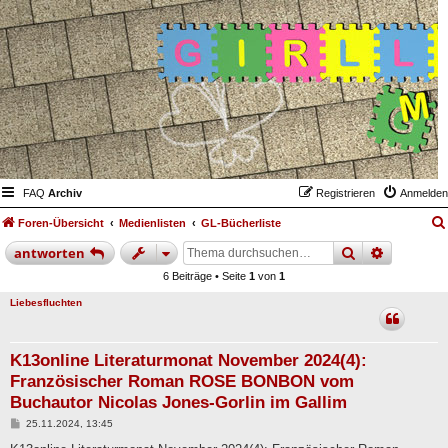
FAQ
Archiv
Registrieren
Anmelden
Foren-Übersicht
Medienlisten
GL-Bücherliste
suche
erweiter
antworten
6 Beiträge • Seite
1
von
1
Liebesfluchten
K13online Literaturmonat November 2024(4):
Französischer Roman ROSE BONBON vom
Buchautor Nicolas Jones-Gorlin im Gallim
B
25.11.2024, 13:45
e
i