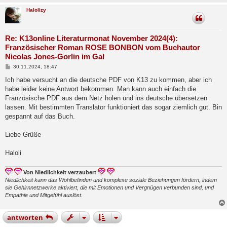
Halolizy
Re: K13online Literaturmonat November 2024(4):
Französischer Roman ROSE BONBON vom Buchautor
Nicolas Jones-Gorlin im Gal
B
30.11.2024, 18:47
e
i
Ich habe versucht an die deutsche PDF von K13 zu kommen, aber ich
t
habe leider keine Antwort bekommen. Man kann auch einfach die
r
a
Französische PDF aus dem Netz holen und ins deutsche übersetzen
g
lassen. Mit bestimmten Translator funktioniert das sogar ziemlich gut. Bin
gespannt auf das Buch.
Liebe Grüße
Haloli
Von Niedlichkeit verzaubert
Niedlichkeit kann das Wohlbefinden und komplexe soziale Beziehungen fördern, indem
sie Gehirnnetzwerke aktiviert, die mit Emotionen und Vergnügen verbunden sind, und
Empathie und Mitgefühl auslöst.
antworten