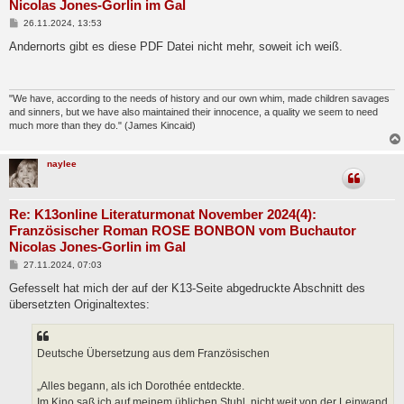
Nicolas Jones-Gorlin im Gal
B
26.11.2024, 13:53
e
i
Andernorts gibt es diese PDF Datei nicht mehr, soweit ich weiß.
t
r
a
g
"We have, according to the needs of history and our own whim, made children savages
and sinners, but we have also maintained their innocence, a quality we seem to need
much more than they do." (James Kincaid)
naylee
Re: K13online Literaturmonat November 2024(4):
Französischer Roman ROSE BONBON vom Buchautor
Nicolas Jones-Gorlin im Gal
B
27.11.2024, 07:03
e
i
Gefesselt hat mich der auf der K13-Seite abgedruckte Abschnitt des
t
übersetzten Originaltextes:
r
a
g
Deutsche Übersetzung aus dem Französischen
„Alles begann, als ich Dorothée entdeckte.
Im Kino saß ich auf meinem üblichen Stuhl, nicht weit von der Leinwand