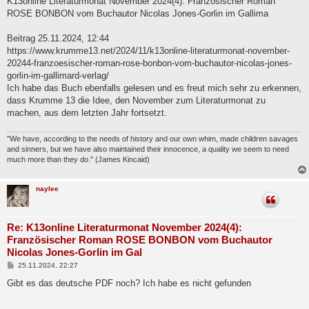
K13online Literaturmonat November 2024(4): Französischer Roman
t
ROSE BONBON vom Buchautor Nicolas Jones-Gorlin im Gallima
r
a
g
Beitrag 25.11.2024, 12:44
https://www.krumme13.net/2024/11/k13online-literaturmonat-november-
20244-franzoesischer-roman-rose-bonbon-vom-buchautor-nicolas-jones-
gorlin-im-gallimard-verlag/
Ich habe das Buch ebenfalls gelesen und es freut mich sehr zu erkennen,
dass Krumme 13 die Idee, den November zum Literaturmonat zu
machen, aus dem letzten Jahr fortsetzt.
"We have, according to the needs of history and our own whim, made children savages
and sinners, but we have also maintained their innocence, a quality we seem to need
much more than they do." (James Kincaid)
naylee
Re: K13online Literaturmonat November 2024(4):
Französischer Roman ROSE BONBON vom Buchautor
Nicolas Jones-Gorlin im Gal
B
25.11.2024, 22:27
e
i
Gibt es das deutsche PDF noch? Ich habe es nicht gefunden
t
r
a