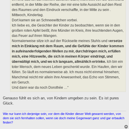
entfernt, in der Mitte der Reihe, der mir eine tolle Aussicht auf den Rest
des Raumes und den Eindruck verschaffte, in der Mitte zu sein .
Mittwoch, Kindertag.
Dort kamen sie an Schneewittchen vorbei.
Ich liebe es, die Gesichter der Kinder zu beobachten, wenn sie in den
großen roten Apfel beißt, ihre Münder im Kreis, ihre leuchtenden Augen,
das Feuer auf ihren Wangen.
Normalerweise sitze ich auf der Rückseite meines Stuhls und v
ersetze
mich in Einklang mit dem Raum, und die Gefühle der Kinder kommen
in aufeinanderfolgenden Wellen zu mir, durchdringen mich, erfüllen
mich, eine Hitzewelle, die sich in meinen Körper eindringt, und
überwältigt mich, und wo ich langsam, allmählich ertrinke.
Ich bin ein
toter Mensch, dem neues Leben geschenkt wurde. Ein Haufen, den wir
füllen. So läuft es normalerweise ab. Ich muss nicht einmal hinsehen;
Manchmal reicht mir allein ihre Anwesenheit, das Echo von Stimmen,
ein Geruch.
Und dann war da noch Dorothée …“
Genauso fühlt es sich an, von Kindern umgeben zu sein. Es ist pures
Glück.
Wie nur kann ich derjenige sein, vor dem die Kinder dieser Welt gewarnt werden, von
dem sie sich fernhalten sollen, wenn sie doch meine Gegenwart ganz und gar erbaulich
finden?