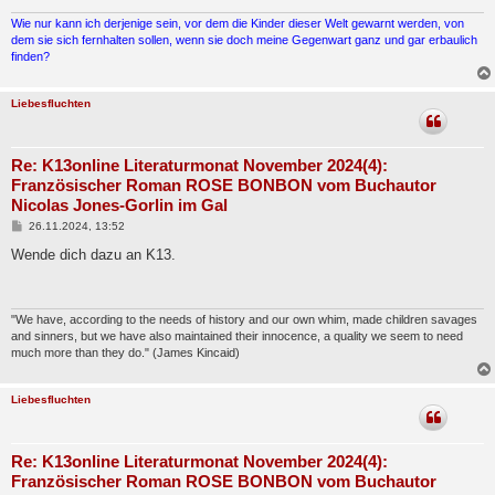
g
Wie nur kann ich derjenige sein, vor dem die Kinder dieser Welt gewarnt werden, von
dem sie sich fernhalten sollen, wenn sie doch meine Gegenwart ganz und gar erbaulich
finden?
Liebesfluchten
Re: K13online Literaturmonat November 2024(4):
Französischer Roman ROSE BONBON vom Buchautor
Nicolas Jones-Gorlin im Gal
B
26.11.2024, 13:52
e
i
Wende dich dazu an K13.
t
r
a
g
"We have, according to the needs of history and our own whim, made children savages
and sinners, but we have also maintained their innocence, a quality we seem to need
much more than they do." (James Kincaid)
Liebesfluchten
Re: K13online Literaturmonat November 2024(4):
Französischer Roman ROSE BONBON vom Buchautor