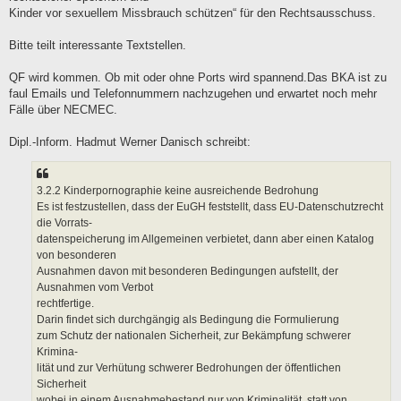
a
Kinder vor sexuellem Missbrauch schützen“ für den Rechtsausschuss.
g
Bitte teilt interessante Textstellen.
QF wird kommen. Ob mit oder ohne Ports wird spannend.Das BKA ist zu
faul Emails und Telefonnummern nachzugehen und erwartet noch mehr
Fälle über NECMEC.
Dipl.-Inform. Hadmut Werner Danisch schreibt:
3.2.2 Kinderpornographie keine ausreichende Bedrohung
Es ist festzustellen, dass der EuGH feststellt, dass EU-Datenschutzrecht
die Vorrats-
datenspeicherung im Allgemeinen verbietet, dann aber einen Katalog
von besonderen
Ausnahmen davon mit besonderen Bedingungen aufstellt, der
Ausnahmen vom Verbot
rechtfertige.
Darin findet sich durchgängig als Bedingung die Formulierung
zum Schutz der nationalen Sicherheit, zur Bekämpfung schwerer
Krimina-
lität und zur Verhütung schwerer Bedrohungen der öffentlichen
Sicherheit
wobei in einem Ausnahmebestand nur von Kriminalität, statt von