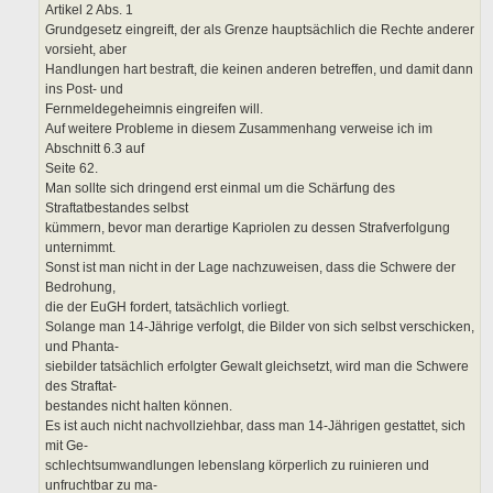
Artikel 2 Abs. 1
Grundgesetz eingreift, der als Grenze hauptsächlich die Rechte anderer
vorsieht, aber
Handlungen hart bestraft, die keinen anderen betreffen, und damit dann
ins Post- und
Fernmeldegeheimnis eingreifen will.
Auf weitere Probleme in diesem Zusammenhang verweise ich im
Abschnitt 6.3 auf
Seite 62.
Man sollte sich dringend erst einmal um die Schärfung des
Straftatbestandes selbst
kümmern, bevor man derartige Kapriolen zu dessen Strafverfolgung
unternimmt.
Sonst ist man nicht in der Lage nachzuweisen, dass die Schwere der
Bedrohung,
die der EuGH fordert, tatsächlich vorliegt.
Solange man 14-Jährige verfolgt, die Bilder von sich selbst verschicken,
und Phanta-
siebilder tatsächlich erfolgter Gewalt gleichsetzt, wird man die Schwere
des Straftat-
bestandes nicht halten können.
Es ist auch nicht nachvollziehbar, dass man 14-Jährigen gestattet, sich
mit Ge-
schlechtsumwandlungen lebenslang körperlich zu ruinieren und
unfruchtbar zu ma-