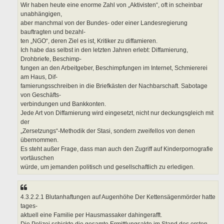
Wir haben heute eine enorme Zahl von „Aktivisten“, oft in scheinbar
unabhängigen,
aber manchmal von der Bundes- oder einer Landesregierung
bauftragten und bezahl-
ten „NGO“, deren Ziel es ist, Kritiker zu diffamieren.
Ich habe das selbst in den letzten Jahren erlebt: Diffamierung,
Drohbriefe, Beschimp-
fungen an den Arbeitgeber, Beschimpfungen im Internet, Schmiererei
am Haus, Dif-
famierungsschreiben in die Briefkästen der Nachbarschaft. Sabotage
von Geschäfts-
verbindungen und Bankkonten.
Jede Art von Diffamierung wird eingesetzt, nicht nur deckungsgleich mit
der
„Zersetzungs“-Methodik der Stasi, sondern zweifellos von denen
übernommen.
Es steht außer Frage, dass man auch den Zugriff auf Kinderpornografie
vortäuschen
würde, um jemanden politisch und gesellschaftlich zu erledigen.
4.3.2.2.1 Blutanhaftungen auf Augenhöhe Der Kettensägenmörder hatte
tages-
aktuell eine Familie per Hausmassaker dahingerafft.