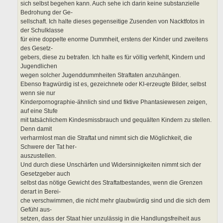
sich selbst begehen kann. Auch sehe ich darin keine substanzielle
Bedrohung der Ge-
sellschaft. Ich halte dieses gegenseitige Zusenden von Nacktfotos in
der Schulklasse
für eine doppelte enorme Dummheit, erstens der Kinder und zweitens
des Gesetz-
gebers, diese zu betrafen. Ich halte es für völlig verfehlt, Kindern und
Jugendlichen
wegen solcher Jugenddummheiten Straftaten anzuhängen.
Ebenso fragwürdig ist es, gezeichnete oder KI-erzeugte Bilder, selbst
wenn sie nur
Kinderpornographie-ähnlich sind und fiktive Phantasiewesen zeigen,
auf eine Stufe
mit tatsächlichem Kindesmissbrauch und gequälten Kindern zu stellen.
Denn damit
verharmlost man die Straftat und nimmt sich die Möglichkeit, die
Schwere der Tat her-
auszustellen.
Und durch diese Unschärfen und Widersinnigkeiten nimmt sich der
Gesetzgeber auch
selbst das nötige Gewicht des Straftatbestandes, wenn die Grenzen
derart in Berei-
che verschwimmen, die nicht mehr glaubwürdig sind und die sich dem
Gefühl aus-
setzen, dass der Staat hier unzulässig in die Handlungsfreiheit aus