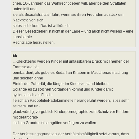
chen, 16-Jährigen das Wahlrecht geben will, aber beiden Straftaten
unterstellt und
sie als Sexualstraftäter führt, wenn sie ihren Freunden aus Jux ein
Nacktfoto von sich
selbst schicken. Das ist willkürlich.
Dieser Gesetzgeber ist nicht in der Lage – und auch nicht willens – eine
konsistente
Rechtslage herzustellen.
... Gleichzeitig werden Kinder mit unfassbarem Druck mit Themen der
Transsexualität
bombardiert, als gebe es Bedarf an Knaben in Mädchenaufmachung
und solchen ohne
Eintritt der Pubertät, die länger im Kindeszustand bleiben.
Solange es zu solchen Vorgängen kommt und Kinder damit
systematisch als Frisch-
fleisch an Pädophile/Pädokriminelle herangeführt werden, ist es sehr
seltsam und un-
glaubwürdig, vorgeblich Kinderpornographie zum Schutz vor Kindern
mit derart dras-
tischen Grundrechtseingriffen verfolgen zu wollen.
Der Verfassungsgrundsatz der Verhältnismäßigkeit setzt voraus, dass