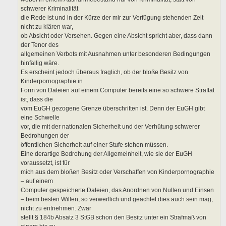
schwerer Kriminalität
die Rede ist und in der Kürze der mir zur Verfügung stehenden Zeit
nicht zu klären war,
ob Absicht oder Versehen. Gegen eine Absicht spricht aber, dass dann
der Tenor des
allgemeinen Verbots mit Ausnahmen unter besonderen Bedingungen
hinfällig wäre.
Es erscheint jedoch überaus fraglich, ob der bloße Besitz von
Kinderpornographie in
Form von Dateien auf einem Computer bereits eine so schwere Straftat
ist, dass die
vom EuGH gezogene Grenze überschritten ist. Denn der EuGH gibt
eine Schwelle
vor, die mit der nationalen Sicherheit und der Verhütung schwerer
Bedrohungen der
öffentlichen Sicherheit auf einer Stufe stehen müssen.
Eine derartige Bedrohung der Allgemeinheit, wie sie der EuGH
voraussetzt, ist für
mich aus dem bloßen Besitz oder Verschaffen von Kinderpornographie
– auf einem
Computer gespeicherte Dateien, das Anordnen von Nullen und Einsen
– beim besten Willen, so verwerflich und geächtet dies auch sein mag,
nicht zu entnehmen. Zwar
stellt § 184b Absatz 3 StGB schon den Besitz unter ein Strafmaß von