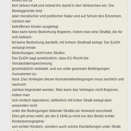
einem bis zu
fünf Jahren Haft und ordnet ihn damit in den Verbrechen ein. Die
Beweggründe sind
aber moralischer und politischer Natur und auf Schutz des Einzelnen,
nämlich der
betroffenen Kinder ausgelegt.
Man kann keine Bedrohung fingieren, indem man eine Straftat, die für
sich betrach-
tet keine Bedrohung darstellt, mit hohem Strafmaß belegt. Der EuGH
verlangt ernste
Bedrohungen, nicht hohe Strafen.
Der EuGH sagt ausdrücklich, dass EU-Recht die
Vorratsdatenspeicherung
grundsätzlich verbietet, und nur unter gewissen Bedingungen
Ausnahmen zu-
lässt. Das Vorliegen dieser Ausnahmebedingungen muss sachlich und
nachvoll-
ziehbar begründet werden. Man kann das Vorliegen nicht fingieren,
indem man
sich einfach irgendeine, willkürlich mit hoher Strafe belegt aber
ansonsten nicht
unter die Bedingungen fallende Straftat als Vorwand vorschiebt.
Dies gilt umso mehr, als der § 184b ja nicht nur den Besitz echter
Kinderpornographie
von echten Kindern, sondern auch solche Darstellungen unter Strafe