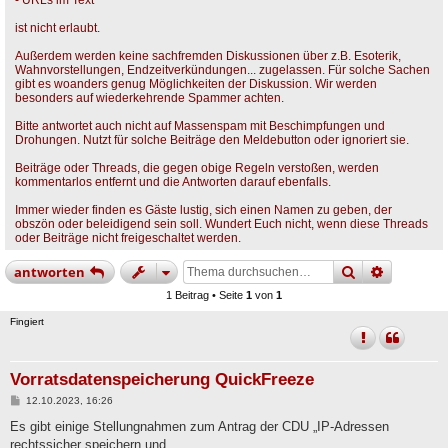
- URLs im Text
ist nicht erlaubt.
Außerdem werden keine sachfremden Diskussionen über z.B. Esoterik,
Wahnvorstellungen, Endzeitverkündungen... zugelassen. Für solche Sachen
gibt es woanders genug Möglichkeiten der Diskussion. Wir werden
besonders auf wiederkehrende Spammer achten.
Bitte antwortet auch nicht auf Massenspam mit Beschimpfungen und
Drohungen. Nutzt für solche Beiträge den Meldebutton oder ignoriert sie.
Beiträge oder Threads, die gegen obige Regeln verstoßen, werden
kommentarlos entfernt und die Antworten darauf ebenfalls.
Immer wieder finden es Gäste lustig, sich einen Namen zu geben, der
obszön oder beleidigend sein soll. Wundert Euch nicht, wenn diese Threads
oder Beiträge nicht freigeschaltet werden.
suche
erweiter
antworten
1 Beitrag • Seite
1
von
1
Fingiert
Vorratsdatenspeicherung QuickFreeze
B
12.10.2023, 16:26
e
i
Es gibt einige Stellungnahmen zum Antrag der CDU „IP-Adressen
t
rechtssicher speichern und
r