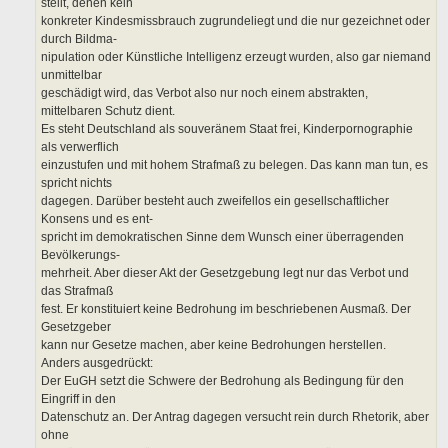
stellt, denen kein
konkreter Kindesmissbrauch zugrundeliegt und die nur gezeichnet oder
durch Bildma-
nipulation oder Künstliche Intelligenz erzeugt wurden, also gar niemand
unmittelbar
geschädigt wird, das Verbot also nur noch einem abstrakten,
mittelbaren Schutz dient.
Es steht Deutschland als souveränem Staat frei, Kinderpornographie
als verwerflich
einzustufen und mit hohem Strafmaß zu belegen. Das kann man tun, es
spricht nichts
dagegen. Darüber besteht auch zweifellos ein gesellschaftlicher
Konsens und es ent-
spricht im demokratischen Sinne dem Wunsch einer überragenden
Bevölkerungs-
mehrheit. Aber dieser Akt der Gesetzgebung legt nur das Verbot und
das Strafmaß
fest. Er konstituiert keine Bedrohung im beschriebenen Ausmaß. Der
Gesetzgeber
kann nur Gesetze machen, aber keine Bedrohungen herstellen.
Anders ausgedrückt:
Der EuGH setzt die Schwere der Bedrohung als Bedingung für den
Eingriff in den
Datenschutz an. Der Antrag dagegen versucht rein durch Rhetorik, aber
ohne