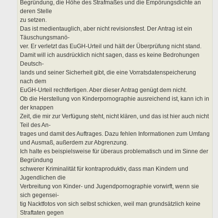
Begründung, die Höhe des Strafmaßes und die Empörungsdichte an
deren Stelle
zu setzen.
Das ist medientauglich, aber nicht revisionsfest. Der Antrag ist ein
Täuschungsmanö-
ver. Er verletzt das EuGH-Urteil und hält der Überprüfung nicht stand.
Damit will ich ausdrücklich nicht sagen, dass es keine Bedrohungen
Deutsch-
lands und seiner Sicherheit gibt, die eine Vorratsdatenspeicherung
nach dem
EuGH-Urteil rechtfertigen. Aber dieser Antrag genügt dem nicht.
Ob die Herstellung von Kinderpornographie ausreichend ist, kann ich in
der knappen
Zeit, die mir zur Verfügung steht, nicht klären, und das ist hier auch nicht
Teil des An-
trages und damit des Auftrages. Dazu fehlen Informationen zum Umfang
und Ausmaß, außerdem zur Abgrenzung.
Ich halte es beispielsweise für überaus problematisch und im Sinne der
Begründung
schwerer Kriminalität für kontraproduktiv, dass man Kindern und
Jugendlichen die
Verbreitung von Kinder- und Jugendpornographie vorwirft, wenn sie
sich gegensei-
tig Nacktfotos von sich selbst schicken, weil man grundsätzlich keine
Straftaten gegen