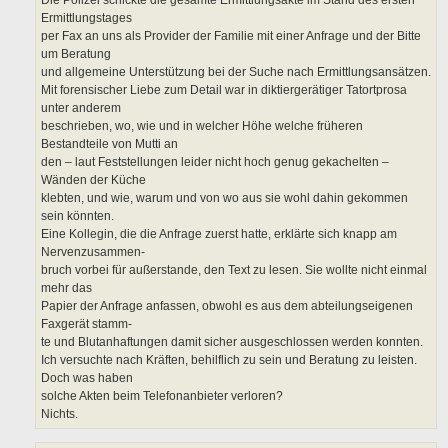
Die Polizei schickte die gesamte Ermittlungsakte im Stand des ersten
Ermittlungstages
per Fax an uns als Provider der Familie mit einer Anfrage und der Bitte
um Beratung
und allgemeine Unterstützung bei der Suche nach Ermittlungsansätzen.
Mit forensischer Liebe zum Detail war in diktiergerätiger Tatortprosa
unter anderem
beschrieben, wo, wie und in welcher Höhe welche früheren
Bestandteile von Mutti an
den – laut Feststellungen leider nicht hoch genug gekachelten –
Wänden der Küche
klebten, und wie, warum und von wo aus sie wohl dahin gekommen
sein könnten.
Eine Kollegin, die die Anfrage zuerst hatte, erklärte sich knapp am
Nervenzusammen-
bruch vorbei für außerstande, den Text zu lesen. Sie wollte nicht einmal
mehr das
Papier der Anfrage anfassen, obwohl es aus dem abteilungseigenen
Faxgerät stamm-
te und Blutanhaftungen damit sicher ausgeschlossen werden konnten.
Ich versuchte nach Kräften, behilflich zu sein und Beratung zu leisten.
Doch was haben
solche Akten beim Telefonanbieter verloren?
Nichts.