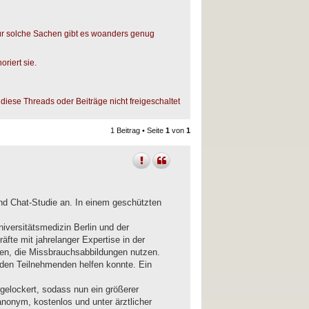
ür solche Sachen gibt es woanders genug
riert sie.
diese Threads oder Beiträge nicht freigeschaltet
1 Beitrag • Seite
1
von
1
und Chat-Studie an. In einem geschützten
iversitätsmedizin Berlin und der
äfte mit jahrelanger Expertise in der
en, die Missbrauchsabbildungen nutzen.
 den Teilnehmenden helfen konnte. Ein
 gelockert, sodass nun ein größerer
anonym, kostenlos und unter ärztlicher