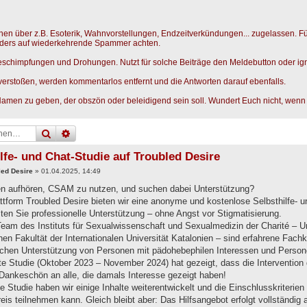
n über z.B. Esoterik, Wahnvorstellungen, Endzeitverkündungen... zugelassen. F
nders auf wiederkehrende Spammer achten.
eschimpfungen und Drohungen. Nutzt für solche Beiträge den Meldebutton oder igno
erstoßen, werden kommentarlos entfernt und die Antworten darauf ebenfalls.
Namen zu geben, der obszön oder beleidigend sein soll. Wundert Euch nicht, wenn 
suche
erweiterte
suche
lfe- und Chat-Studie auf Troubled Desire
led Desire
»
01.04.2025, 14:49
n aufhören, CSAM zu nutzen, und suchen dabei Unterstützung?
attform Troubled Desire bieten wir eine anonyme und kostenlose Selbsthilfe- 
ten Sie professionelle Unterstützung – ohne Angst vor Stigmatisierung.
Team des Instituts für Sexualwissenschaft und Sexualmedizin der Charité – Un
en Fakultät der Internationalen Universität Katalonien – sind erfahrene Fachkr
schen Unterstützung von Personen mit pädohebephilen Interessen und Person
te Studie (Oktober 2023 – November 2024) hat gezeigt, dass die Intervention
 Dankeschön an alle, die damals Interesse gezeigt haben!
e Studie haben wir einige Inhalte weiterentwickelt und die Einschlusskriterien
is teilnehmen kann. Gleich bleibt aber: Das Hilfsangebot erfolgt vollständig 