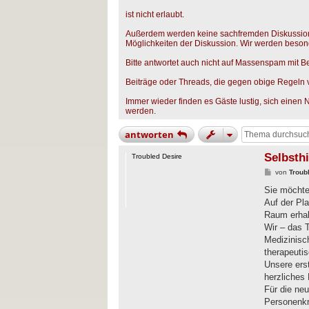
ist nicht erlaubt.
Außerdem werden keine sachfremden Diskussione
Möglichkeiten der Diskussion. Wir werden beso
Bitte antwortet auch nicht auf Massenspam mit B
Beiträge oder Threads, die gegen obige Regeln v
Immer wieder finden es Gäste lustig, sich einen 
werden.
antworten
Selbsthi
Troubled Desire
B
von
Troub
e
i
Sie möchte
t
Auf der Pl
r
a
Raum erhal
g
Wir – das 
Medizinisch
therapeuti
Unsere ers
herzliches
Für die neu
Personenkre