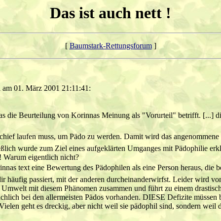
Das ist auch nett !
[
Baumstark-Rettungsforum
]
 am 01. März 2001 21:11:41:
as die Beurteilung von Korinnas Meinung als "Vorurteil" betrifft. [...] 
schief laufen muss, um Pädo zu werden. Damit wird das angenommene D
eßlich wurde zum Ziel eines aufgeklärten Umganges mit Pädophilie erkl
! Warum eigentlich nicht?
rinnas text eine Bewertung des Pädophilen als eine Person heraus, die
 häufig passiert, mit der anderen durcheinanderwirfst. Leider wird von
er Umwelt mit diesem Phänomen zusammen und führt zu einem drastisch
sächlich bei den allermeisten Pädos vorhanden. DIESE Defizite müssen b
ielen geht es dreckig, aber nicht weil sie pädophil sind, sondern weil