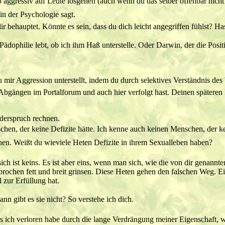
ggressiv auf Leute losgehen (auch wenn du das selber offenbar nicht 
in der Psychologie sagt.
 behauptet. Könnte es sein, dass du dich leicht angegriffen fühlst? Ha
 Pädophilie lebt, ob ich ihm Haß unterstelle. Oder Darwin, der die Pos
r Aggression unterstellt, indem du durch selektives Verständnis des Wo
en Abgängen im Portalforum und auch hier verfolgt hast. Deinen späteren
iderspruch rechnen.
en, der keine Defizite hätte. Ich kenne auch keinen Menschen, der kein
en. Weißt du wieviele Heten Defizite in ihrem Sexualleben haben?
n sich ist keins. Es ist aber eins, wenn man sich, wie die von dir genan
rbrochen fett und breit grinsen. Diese Heten gehen den falschen Weg. 
 zur Erfüllung hat.
nn gibt es sie nicht? So verstehe ich dich.
as ich verloren habe durch die lange Verdrängung meiner Eigenschaft, w