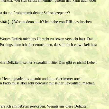
merkst). Wer sich selbst annehmen gelernt hat, kann auch über
st du ein Problem mit deiner Selbstakzeptanz?
itivität [...] Warum denn auch? Ich habe von DIR geschrieben
rtes Defizit mich ins Unrecht zu setzen versucht hast. Das
 Postings kann ich aber entnehmen, dass du dich entwickelt hast
e Defizite in seiner Sexualität hätte. Den gibt es nicht! Leben
nten Heten, gnadenlos austobt und hinterher immer noch
Ein Pädo muss aber sehr bewusst mit seiner Sexualität umgehen,
äre ich am liebsten gestorben. Wenigstens diese Defizite