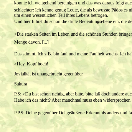
konnte ich weitgehend bereinigen und das was daraus folgt auch
schlechter: Ich kenne genug Leute, die als bewusste Pädos es
um einen wesentlichen Teil ihres Lebens betrogen.
Und hier führst du schon die dritte Bedeutungsebene ein, die dem
>Die starken Seiten im Leben und die schönen Stunden bringen
Menge davon. [...]
Das stimmt. Ich z.B. bin faul und meine Faulheit wuchs. Ich hab
>Hey, Kopf hoch!
Jovialität ist unangebracht gegenüber
Sakura
P.S: >Du bist schon richtig, aber bitte, bitte laß doch andere au
Habe ich das nicht? Aber manchmal muss eben widersprochen wer
P.P.S: Deine gegenüber Del geäußerte Erkenntnis anders und fa