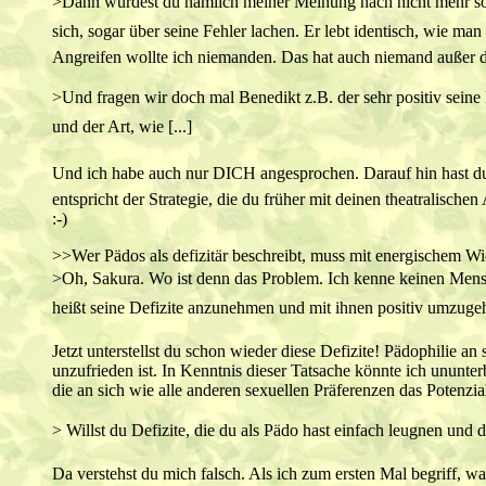
>Dann würdest du nämlich meiner Meinung nach nicht mehr so a
sich, sogar über seine Fehler lachen. Er lebt identisch, wie man 
Angreifen wollte ich niemanden. Das hat auch niemand außer dir
>Und fragen wir doch mal Benedikt z.B. der sehr positiv seine
und der Art, wie [...]
Und ich habe auch nur DICH angesprochen. Darauf hin hast du mi
entspricht der Strategie, die du früher mit deinen theatralisch
:-)
>>Wer Pädos als defizitär beschreibt, muss mit energischem W
>Oh, Sakura. Wo ist denn das Problem. Ich kenne keinen Mensch
heißt seine Defizite anzunehmen und mit ihnen positiv umzugeh
Jetzt unterstellst du schon wieder diese Defizite! Pädophilie a
unzufrieden ist. In Kenntnis dieser Tatsache könnte ich ununte
die an sich wie alle anderen sexuellen Präferenzen das Potenzial
> Willst du Defizite, die du als Pädo hast einfach leugnen und da
Da verstehst du mich falsch. Als ich zum ersten Mal begriff, w