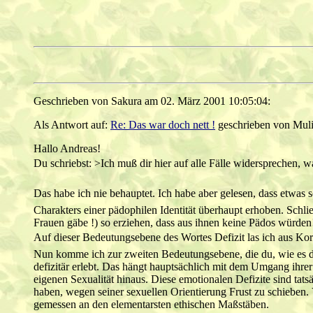
Geschrieben von Sakura am 02. März 2001 10:05:04:
Als Antwort auf:
Re: Das war doch nett !
geschrieben von Muli
Hallo Andreas!
Du schriebst: >Ich muß dir hier auf alle Fälle widersprechen, w
Das habe ich nie behauptet. Ich habe aber gelesen, dass etwas 
Charakters einer pädophilen Identität überhaupt erhoben. Schli
Frauen gäbe !) so erziehen, dass aus ihnen keine Pädos würden
Auf dieser Bedeutungsebene des Wortes Defizit las ich aus Ko
Nun komme ich zur zweiten Bedeutungsebene, die du, wie es dir
defizitär erlebt. Das hängt hauptsächlich mit dem Umgang ihr
eigenen Sexualität hinaus. Diese emotionalen Defizite sind tat
haben, wegen seiner sexuellen Orientierung Frust zu schieben. V
gemessen an den elementarsten ethischen Maßstäben.