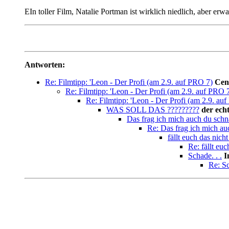
EIn toller Film, Natalie Portman ist wirklich niedlich, aber er
Antworten:
Re: Filmtipp: 'Leon - Der Profi (am 2.9. auf PRO 7)
Cen
Re: Filmtipp: 'Leon - Der Profi (am 2.9. auf PRO 
Re: Filmtipp: 'Leon - Der Profi (am 2.9. au
WAS SOLL DAS ?????????
der ech
Das frag ich mich auch du schn
Re: Das frag ich mich au
fällt euch das nicht
Re: fällt euc
Schade. . .
I
Re: Sc