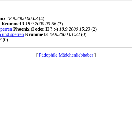
nix
18.9.2000 00:08
(4)
n
Krumme13
18.9.2000 00:56
(3)
perren
Phoenix (I oder II ? :-)
18.9.2000 15:23
(2)
 und sperren
Krumme13
19.9.2000 01:22
(0)
7
(0)
[
Pädophile Mädchenliebhaber
]