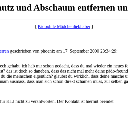
utz und Abschaum entfernen un
[
Pädophile Mädchenliebhaber
]
:
erren
geschrieben von phoenix am 17. September 2000 23:34:29:
pech gehabt. ich hab mir schon gedacht, dass du mal wieder ein neues for
ibst? das ist doch so daneben, dass das nicht mal mehr deine pädo-freu
ltst du die meinschen eigentlich? glaubst du wirklich, dass deine masch
 einam ausmass, dass man sich schon direkt schämen muss, zur selben g
für K13 nicht zu verantworten. Der Kontakt ist hiermit beendet.