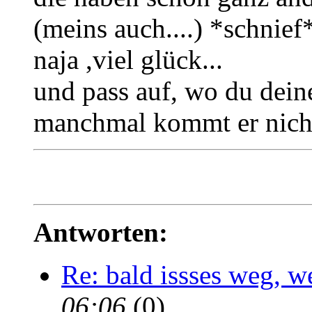
(meins auch....) *schnief
naja ,viel glück...
und pass auf, wo du dein
manchmal kommt er nicht
Antworten:
Re: bald issses weg, w
06:06
(0)