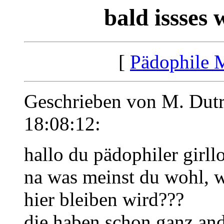
bald issses
[
Pädophile 
Geschrieben von M. Dutr
18:08:12:
hallo du pädophiler girllo
na was meinst du wohl, w
hier bleiben wird???
die haben schon ganz and