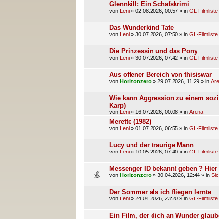
Glennkill: Ein Schafskrimi
von
Leni
»
02.08.2026, 00:57
» in
GL-Filmliste
Das Wunderkind Tate
von
Leni
»
30.07.2026, 07:50
» in
GL-Filmliste
Die Prinzessin und das Pony
von
Leni
»
30.07.2026, 07:42
» in
GL-Filmliste
Aus offener Bereich von thisiswar
von
Horizonzero
»
29.07.2026, 11:29
» in
Ar
Wie kann Aggression zu einem sozia
Karp)
von
Leni
»
16.07.2026, 00:08
» in
Arena
Merette (1982)
von
Leni
»
01.07.2026, 06:55
» in
GL-Filmliste
Lucy und der traurige Mann
von
Leni
»
10.05.2026, 07:40
» in
GL-Filmliste
Messenger ID bekannt geben ? Hier z
von
Horizonzero
»
30.04.2026, 12:44
» in
Sic
Der Sommer als ich fliegen lernte
von
Leni
»
24.04.2026, 23:20
» in
GL-Filmliste
Ein Film, der dich an Wunder glaube