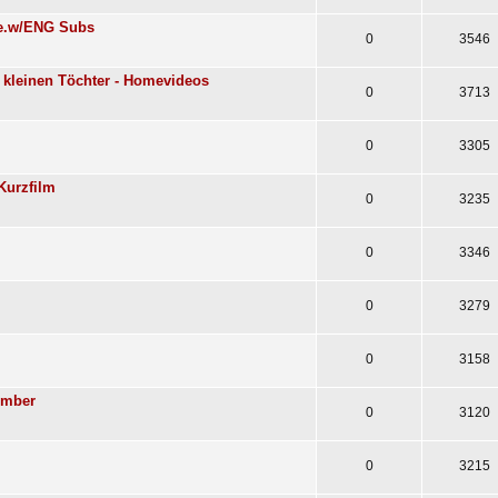
nke.w/ENG Subs
0
3546
re kleinen Töchter - Homevideos
0
3713
0
3305
Kurzfilm
0
3235
0
3346
0
3279
0
3158
Amber
0
3120
0
3215