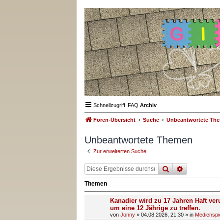
Schnellzugriff
FAQ
Archiv
Foren-Übersicht
Suche
Unbeantwortete Th
Unbeantwortete Themen
Zur erweiterten Suche
suche
erweiterte
Themen
Kanadier wird zu 17 Jahren Haft veru
um eine 12 Jährige zu treffen.
von
Jonny
»
04.08.2026, 21:30
» in
Medienspi