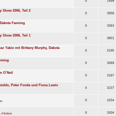
0
1499
y Show 2006, Teil 2
0
3958
 Dakota Fanning
0
3363
y Show 2006, Teil 1
0
3801
az Yakin mit Brittany Murphy, Dakota
0
3195
anning
0
3089
n O`Neil
0
3187
ields, Peter Fonda und Fiona Lewis
0
3237
0
3254
te
0
3304
-Filmliste