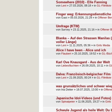
Somewhere (2010) - Elle Fanning
von
Leni
»
27.03.2026, 08:18
» in
GL-Filmliste
Finger weg: Erkennungsdienstlich
von
Gast
»
05.03.2026, 21:29
» in
Offener Ber
Umfrage (KTW)
von
Survey
»
23.11.2025, 21:16
» in
Offener B
Blanka – Auf den Strassen Manilas 
voller Länge)
von
Leni
»
11.11.2025, 05:36
» in
Girls Media
Alice I have been - Alice und ich
von
Flaubert
»
25.10.2025, 19:52
» in
GL-Büch
Karl Ove Knausgard - Aus der Welt
von
Liebesfluchten
»
26.09.2025, 10:11
» in
GL
Dalva: Französisch-belgischer Film 
von
Leni
»
21.09.2025, 00:24
» in
GL-Filmliste
was grunsätzliches und schwer wi
von
Ina Detter
»
18.07.2025, 13:00
» in
Offene
Japanische Idol-Videos (und Fotos)
von
Spinatpeter
»
11.06.2025, 19:27
» in
Girls
Schwule Jugend als heile Welt: Du bi