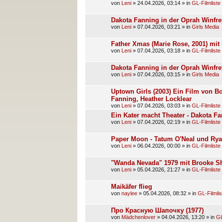
von
Leni
»
24.04.2026, 03:14
» in
GL-Filmliste
Dakota Fanning in der Oprah Winfre
von
Leni
»
07.04.2026, 03:21
» in
Girls Media
Father Xmas (Marie Rose, 2001) mit
von
Leni
»
07.04.2026, 03:18
» in
GL-Filmliste
Dakota Fanning in der Oprah Winfre
von
Leni
»
07.04.2026, 03:15
» in
Girls Media
Uptown Girls (2003) Ein Film von Bo
Fanning, Heather Locklear
von
Leni
»
07.04.2026, 03:03
» in
GL-Filmliste
Ein Kater macht Theater - Dakota F
von
Leni
»
07.04.2026, 02:19
» in
GL-Filmliste
Paper Moon - Tatum O'Neal und Rya
von
Leni
»
06.04.2026, 00:00
» in
GL-Filmliste
"Wanda Nevada" 1979 mit Brooke Sh
von
Leni
»
05.04.2026, 21:27
» in
GL-Filmliste
Maikäfer flieg
von
naylee
»
05.04.2026, 08:32
» in
GL-Filmlis
Про Красную Шапочку (1977)
von
Mädchenlover
»
04.04.2026, 13:20
» in
GL