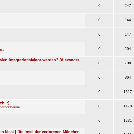
0
247
0
144
0
147
0
204
ena
len Integrationsfaktor werden? (Alexander
0
708
0
864
0
1317
b. :)
0
1178
herheitsforum
0
1231
n lässt | Die Insel der verlorenen Mädchen