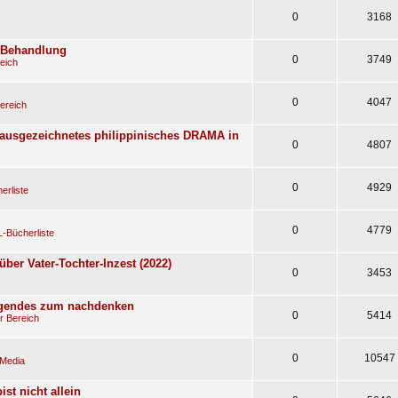
0
3168
e Behandlung
0
3749
eich
0
4047
ereich
(ausgezeichnetes philippinisches DRAMA in
0
4807
0
4929
erliste
0
4779
-Bücherliste
über Vater-Tochter-Inzest (2022)
0
3453
egendes zum nachdenken
0
5414
r Bereich
0
10547
 Media
st nicht allein