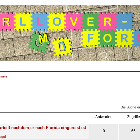
emen
suche
Die Suche e
Antworten
Zugriffe
rteilt nachdem er nach Florida eingereist ist
0
65
egel