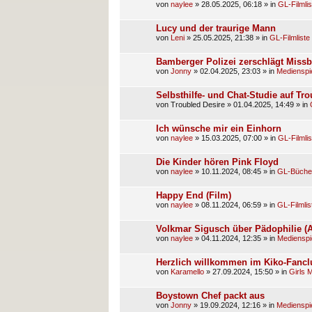
von
naylee
»
28.05.2025, 06:18
» in
GL-Filmlis
Lucy und der traurige Mann
von
Leni
»
25.05.2025, 21:38
» in
GL-Filmliste
Bamberger Polizei zerschlägt Missb
von
Jonny
»
02.04.2025, 23:03
» in
Medienspi
Selbsthilfe- und Chat-Studie auf Tr
von
Troubled Desire
»
01.04.2025, 14:49
» in
Ich wünsche mir ein Einhorn
von
naylee
»
15.03.2025, 07:00
» in
GL-Filmlis
Die Kinder hören Pink Floyd
von
naylee
»
10.11.2024, 08:45
» in
GL-Bücher
Happy End (Film)
von
naylee
»
08.11.2024, 06:59
» in
GL-Filmlis
Volkmar Sigusch über Pädophilie (Ar
von
naylee
»
04.11.2024, 12:35
» in
Medienspi
Herzlich willkommen im Kiko-Fancl
von
Karamello
»
27.09.2024, 15:50
» in
Girls 
Boystown Chef packt aus
von
Jonny
»
19.09.2024, 12:16
» in
Medienspi