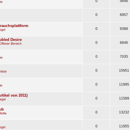
0
5646
te
0
6957
rauchsplattform
0
9388
egel
oubled Desire
0
6846
Offener Bereich
0
7035
te
0
15951
liste
0
11995
te
tikel von 2011)
0
11589
egel
ub
0
13232
Media
0
11955
egel