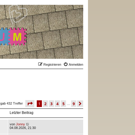
Registrieren
Anmelden
seite
1 von 9
1
2
3
4
5
9
nächste
rgab 432 Treffer
…
Letzter Beitrag
von
Jonny
04.08.2026, 21:30