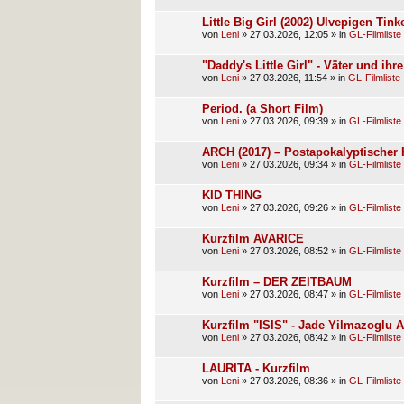
Little Big Girl (2002) Ulvepigen Ti
von
Leni
»
27.03.2026, 12:05
» in
GL-Filmliste
"Daddy's Little Girl" - Väter und ih
von
Leni
»
27.03.2026, 11:54
» in
GL-Filmliste
Period. (a Short Film)
von
Leni
»
27.03.2026, 09:39
» in
GL-Filmliste
ARCH (2017) – Postapokalyptischer 
von
Leni
»
27.03.2026, 09:34
» in
GL-Filmliste
KID THING
von
Leni
»
27.03.2026, 09:26
» in
GL-Filmliste
Kurzfilm AVARICE
von
Leni
»
27.03.2026, 08:52
» in
GL-Filmliste
Kurzfilm – DER ZEITBAUM
von
Leni
»
27.03.2026, 08:47
» in
GL-Filmliste
Kurzfilm "ISIS" - Jade Yilmazoglu 
von
Leni
»
27.03.2026, 08:42
» in
GL-Filmliste
LAURITA - Kurzfilm
von
Leni
»
27.03.2026, 08:36
» in
GL-Filmliste