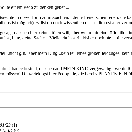
ollte einem Pedo zu denken geben...
itsrechte in dieser form zu missachten... deine frenetischen reden, die 
ll das ist möglich), willst du doch wissentlich das schlimmst aller verb
gt, dass ich hier keinen töten will, aber wenn mir einer öffentlich ins
llst, bitte, deine Sache... Vielleicht hast du bisher noch nie in die ze
viel...nicht gut...aber mein Ding...kein teil eines großen feldzuges, kei
ce besteht, dass jemand MEIN KIND vergewaltigt, werde ICH de
rade stehen müssen! Du verteidigst hier Pedophile, die bereit
 01:23
(1)
0 12:04
(0)