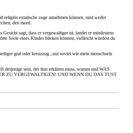
bald religiös extatische zuge annehmen können, sind weder
rechen, den mord.
 Gesicht sagt, dass er vergewaltiger ist, landet er mindestens
rstörte Seele eines Kindes blicken können, vielleicht würdest du
n heiliger gral oder kreuzzug...nur soviel wie mein menschsein
rjenige sein, der ihm erklären muss, warum und WAS
s PLANEN KINDER ZU VERGEWALTIGEN! UND WENN DU DAS TUST