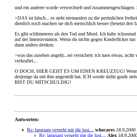
und ein anderer wurde verwechselt und zusammengeschlagen. S
>DAS ist falsch... es steht niemanden zu die perönlichen freihe
dienlich noch machen sie dich menschlich besser (besetzt den fa
Es gibt schlimmeres als den Tod und Mord. Ich habe schonmal gesa
auf der Intensivstation. Wenn du nichts gegen Kinderficker tun wi
dann anders denken.
>was das zusehen angeht...sei versichert: ich tuen etwas, nciht 
verkraftet...
O DOCH, HIER GEHT ES UM EINEN KREUZZUG! Wenn die Chan
derjenige da mit ihm angestellt hat. ICH werde dafür g
BIST DU MITSCHULDIG!
Antworten:
Re: langsam vergeht mir die lust....
whocares
18.9.2000
Re: langsam vergeht mir die lust....
Alex
18.9.200