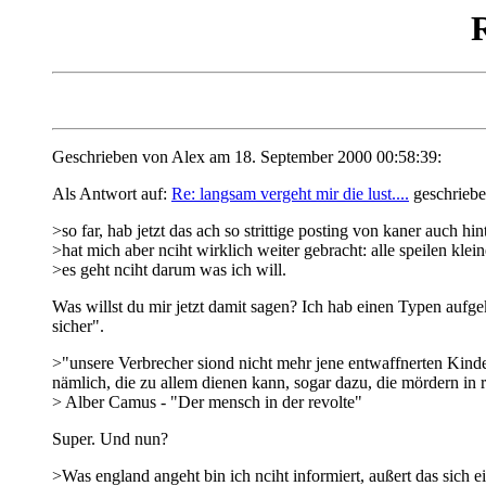
R
Geschrieben von Alex am 18. September 2000 00:58:39:
Als Antwort auf:
Re: langsam vergeht mir die lust....
geschriebe
>so far, hab jetzt das ach so strittige posting von kaner auch hint
>hat mich aber nciht wirklich weiter gebracht: alle speilen klei
>es geht nciht darum was ich will.
Was willst du mir jetzt damit sagen? Ich hab einen Typen au
sicher".
>"unsere Verbrecher siond nicht mehr jene entwaffnerten Kinder
nämlich, die zu allem dienen kann, sogar dazu, die mördern in 
> Alber Camus - "Der mensch in der revolte"
Super. Und nun?
>Was england angeht bin ich nciht informiert, außert das sich 