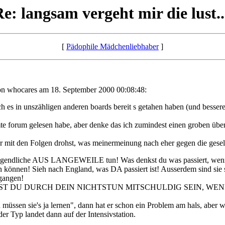
e: langsam vergeht mir die lust..
[
Pädophile Mädchenliebhaber
]
on whocares am 18. September 2000 00:08:48:
a ich es in unszähligen anderen boards bereit s getahen haben (und bess
te forum gelesen habe, aber denke das ich zumindest einen groben über
ur mit den Folgen drohst, was meinermeinung nach eher gegen die gesel
 Jugendliche AUS LANGEWEILE tun! Was denkst du was passiert, wenn d
nen! Sieh nach England, was DA passiert ist! Ausserdem sind sie selb
egangen!
ST DU DURCH DEIN NICHTSTUN MITSCHULDIG SEIN, WEN
sen sie's ja lernen", dann hat er schon ein Problem am hals, aber we
der Typ landet dann auf der Intensivstation.