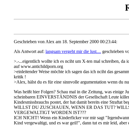
R
Geschrieben von Alex am 18. September 2000 00:23:44:
Als Antwort auf:
langsam vergeht mir die lust....
geschrieben v
>.-...eigentlich wollte ich es nciht um X-ten mal schreiben, d
auf www.antichildporn.org
>einleitender Weise möchte ich sagen das ich nciht das gesamm
kritik !
>Alex, hälst du es für eine sinnvolle argumentation wenn du n
Was heißt hier Folgen? Schau mal in die Zeitung, was einige
scheinbaren EINVERSTÄNDNIS der Gesellschaft Leute killen kön
Kindesmissbrauchs postet, der hat damit bereits eine Straftat b
WILLST DU ZUSCHAUEN, WENN ER DAS TUT? WILL
VERGEWALTIGT WORDEN IST???
ICH NICHT! Wenn ein Kinderficker vor mir sagt "Irgendwann müs
Kind vergewaltigt, und es war geil!", dann tut es mir leid, aber 