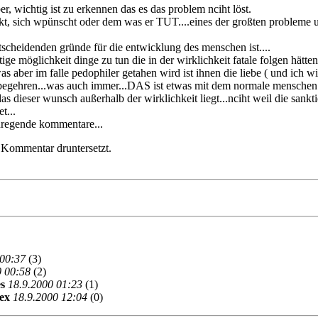
er, wichtig ist zu erkennen das es das problem nciht löst.
t, sich wpünscht oder dem was er TUT....eines der großten probleme uns
cheidenden gründe für die entwicklung des menschen ist....
ige möglichkeit dinge zu tun die in der wirklichkeit fatale folgen hätten
aber im falle pedophiler getahen wird ist ihnen die liebe ( und ich will
 begehren...was auch immer...DAS ist etwas mit dem normale menschen
 dieser wunsch außerhalb der wirklichkeit liegt...nciht weil die sank
t...
 anregende kommentare...
 Kommentar druntersetzt.
 00:37
(3)
0 00:58
(2)
s
18.9.2000 01:23
(1)
ex
18.9.2000 12:04
(0)