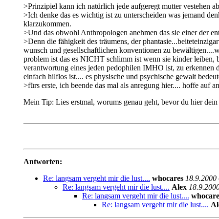
>Prinzipiel kann ich natürlich jede aufgeregt mutter vestehen ab
>Ich denke das es wichtig ist zu unterscheiden was jemand denk
klarzukommen.
>Und das obwohl Anthropologen anehmen das sie einer der ents
>Denn die fähigkeit des träumens, der phantasie...beiteteinzigart
wunsch und gesellschaftlichen konventionen zu bewältigen....was 
problem ist das es NICHT schlimm ist wenn sie kinder leiben,
verantwortung eines jeden pedophilen IMHO ist, zu erkennen das
einfach hilflos ist.... es physische und psychische gewalt bedeute
>fürs erste, ich beende das mal als anregung hier.... hoffe auf
Mein Tip: Lies erstmal, worums genau geht, bevor du hier dein
Antworten:
Re: langsam vergeht mir die lust....
whocares
18.9.2000
Re: langsam vergeht mir die lust....
Alex
18.9.200
Re: langsam vergeht mir die lust....
whocare
Re: langsam vergeht mir die lust....
Al