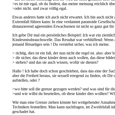
>es ist mir egal, ob du findest, das meine meinung reichlich übe
>oder nicht. und zwar völlig egal.
Etwas anderes hatte ich auch nicht erwartet. Ich bin auch nic
Extremfall führen kann: In eine verdammt paranoide Gesellscha
distanzierend agierenden Erwachsenen ist nicht so ganz gut für
Ich gebe Dir mal ein persönliches Beispiel: Ich war ein ziemli
Kindesmissbrauchswelle. Das Resultat war verblüffend: Wenn a
jemand Bösartiges sein ! Du verstehst sicher, was ich meine.
> richtig, dies ist ein fall, der nun nicht die regel ist. also: aber b
> dir sicher, das diese kinder denn auch wollen, das diese bilde
> stehen? und das sie auch wissen, wofür sie dienen?
Hallo ! Ich habe doch schon geschrieben, dass das eine der Sa
aber die Freiheit heraus, sie sexuell erregend zu finden, ob D
aufstellen, oder ?
>wo bitte soll die grenze gezogen werden? und was sind für di
>und wie willst du beurteilen, ob diese kinder dies wollten? W
Wie man eine Grenze ziehen könnte bei weitgehender Annahme D
Techniken feststellen: Man kann nachfragen, im Zweifelsfall 
geschadet hat.