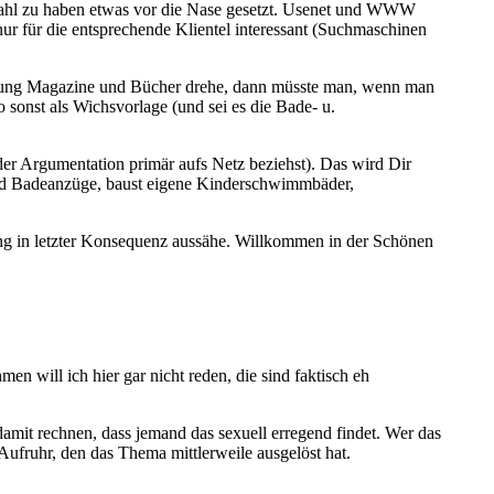
 Wahl zu haben etwas vor die Nase gesetzt. Usenet und WWW
nur für die entsprechende Klientel interessant (Suchmaschinen
ichtung Magazine und Bücher drehe, dann müsste man, wenn man
sonst als Wichsvorlage (und sei es die Bade- u.
er Argumentation primär aufs Netz beziehst). Das wird Dir
 und Badeanzüge, baust eigene Kinderschwimmbäder,
nung in letzter Konsequenz aussähe. Willkommen in der Schönen
 will ich hier gar nicht reden, die sind faktisch eh
amit rechnen, dass jemand das sexuell erregend findet. Wer das
ufruhr, den das Thema mittlerweile ausgelöst hat.