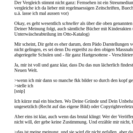
Der Vergleich stimmt nicht ganz: Fernsehen ist ein Streumed
vergleiche ich da lieber mit regelmaessigen Zeitschriften, Bue
u.ä. lasse ich mal aussen vor)
Okay, es geht wesentlich
schneller
als über die oben genannten
Deiner Meinung folgt, auch sämtliche Bücher mit Kinderakten 
Unterwäscheabteilung im Otto-Katalog)
Mir scheint, Dir geht es eher darum, dem Pädo Darstellungen 
nicht gelingen, es sei denn Du ergreifst zu den obigen Mass
abgeriegelte Schulen und - für ganz Hartgesottene - Verschleier
Ja, mir ist voll und ganz klar, dass Du das nun lächerlich fi
Neuen Welt.
>wenn ich mir dann so manche fkk bilder so durch den kopf ge
>stelle ich
[snip]
Ich kürze mal ein bischen. Wo Deine Gründe und Dein Unbehagen
ungesetzlich (Recht auf das eigene Bild) oder Copyrightverletzu
Aber eins ist klar, auch wenn das brutal klingt: Wer der Verö
nicht will, der gebe keine Zustimmung. Und erzähle mir nicht,
>das ist meine meinung, und sie wird dir nicht gefallen. aber das