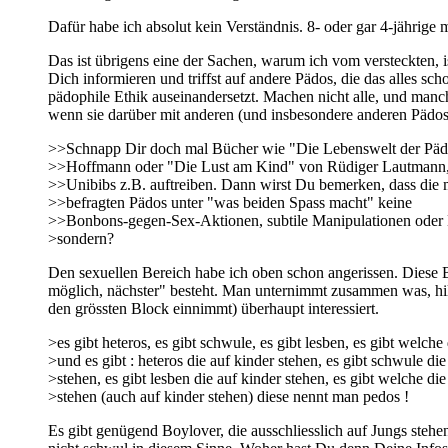
Dafür habe ich absolut kein Verständnis. 8- oder gar 4-jährige
Das ist übrigens eine der Sachen, warum ich vom versteckten,
Dich informieren und triffst auf andere Pädos, die das alles sch
pädophile Ethik auseinandersetzt. Machen nicht alle, und manc
wenn sie darüber mit anderen (und insbesondere anderen Pädos
>>Schnapp Dir doch mal Bücher wie "Die Lebenswelt der Päd
>>Hoffmann oder "Die Lust am Kind" von Rüdiger Lautmann, 
>>Unibibs z.B. auftreiben. Dann wirst Du bemerken, dass die m
>>befragten Pädos unter "was beiden Spass macht" keine
>>Bonbons-gegen-Sex-Aktionen, subtile Manipulationen oder 
>sondern?
Den sexuellen Bereich habe ich oben schon angerissen. Diese B
möglich, nächster" besteht. Man unternimmt zusammen was, hilft 
den grössten Block einnimmt) überhaupt interessiert.
>es gibt heteros, es gibt schwule, es gibt lesben, es gibt welche
>und es gibt : heteros die auf kinder stehen, es gibt schwule die
>stehen, es gibt lesben die auf kinder stehen, es gibt welche die
>stehen (auch auf kinder stehen) diese nennt man pedos !
Es gibt genügend Boylover, die ausschliesslich auf Jungs steh