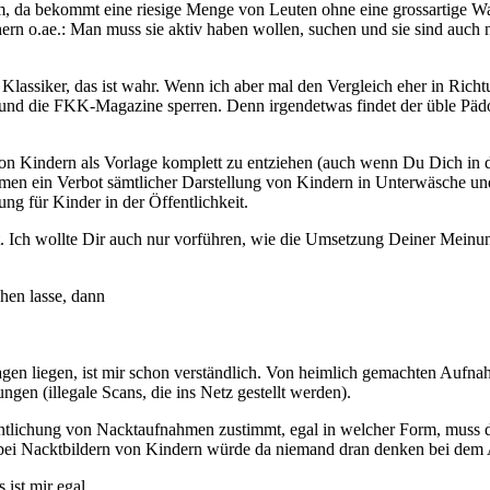
ium, da bekommt eine riesige Menge von Leuten ohne eine grossartige
chern o.ae.: Man muss sie aktiv haben wollen, suchen und sie sind auch 
 Klassiker, das ist wahr. Wenn ich aber mal den Vergleich eher in R
und die FKK-Magazine sperren. Denn irgendetwas findet der üble Pädo 
von Kindern als Vorlage komplett zu entziehen (auch wenn Du Dich in d
nahmen ein Verbot sämtlicher Darstellung von Kindern in Unterwäsche
ung für Kinder in der Öffentlichkeit.
ndest. Ich wollte Dir auch nur vorführen, wie die Umsetzung Deiner Mei
hen lasse, dann
 liegen, ist mir schon verständlich. Von heimlich gemachten Aufnahmen
ngen (illegale Scans, die ins Netz gestellt werden).
ffentlichung von Nacktaufnahmen zustimmt, egal in welcher Form, muss d
 bei Nacktbildern von Kindern würde da niemand dran denken bei dem A
 ist mir egal.