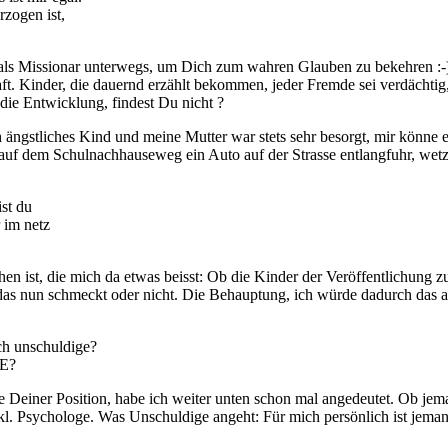
rzogen ist,
ht als Missionar unterwegs, um Dich zum wahren Glauben zu bekehren :
ft. Kinder, die dauernd erzählt bekommen, jeder Fremde sei verdächti
 die Entwicklung, findest Du nicht ?
ch ängstliches Kind und meine Mutter war stets sehr besorgt, mir könne
uf dem Schulnachhauseweg ein Auto auf der Strasse entlangfuhr, wetz
ist du
r im netz
chen ist, die mich da etwas beisst: Ob die Kinder der Veröffentlichung
ir das nun schmeckt oder nicht. Die Behauptung, ich würde dadurch das a
ch unschuldige?
IE?
einer Position, habe ich weiter unten schon mal angedeutet. Ob jema
inkl. Psychologe. Was Unschuldige angeht: Für mich persönlich ist je