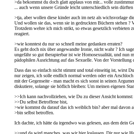
>da bekommst du doch glatt applaus von mir... volle zustimmun
... auch wenn unsere Gründe leicht unterschiedlich sein dürften 
>tja, aber wollen diese kinder auch im netz als wichsvorlage d
Und wollen sie das, wenn sie in gedruckten Büchern stehen ? Ve
Trotzdem wehre ich mich strikt, so etwas gesetzlich verbieten z
reagiert.
>wie konntest du nur so schnell meine gedanken erraten?
Es geht doch nix über angewandte Ironie, nicht wahr ? Ich sage 
ungefähr so gut therapierbar ist wie Homosexualität, und nun m
pädophilen Ausrichtung auf das Sexuelle. Von der Vorstellung d
Dass das so einfach nicht stimmt und total einseitig ist, wirst
nur zeigen, ich solle endlich normal werden oder ein Arschloch
mit der Gegenseite - man macht es sich sonst in seinen Argum
diskutiere, solange sie höflich bleiben: Um meinen eigenen St
>>Ich kann nachvollziehen, wie Du zu dieser Ansicht kommst: 
>>Du selbst Betroffene bist,
>wie kommst du darauf das ich weiblich bin? aber mal davon a
>bin selbst betroffen.
Ich dachte, ich hätte da irgendwo was gelesen, aus dem dein Ges
>>und da wird manches, was wir hier loslassen, Dir nur wie 