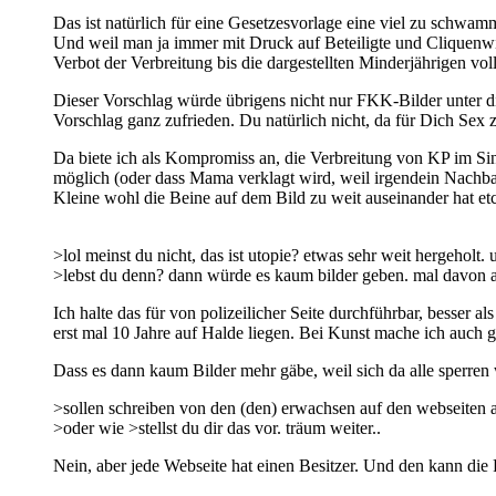
Das ist natürlich für eine Gesetzesvorlage eine viel zu schwam
Und weil man ja immer mit Druck auf Beteiligte und Cliquenw
Verbot der Verbreitung bis die dargestellten Minderjährigen vo
Dieser Vorschlag würde übrigens nicht nur FKK-Bilder unter di
Vorschlag ganz zufrieden. Du natürlich nicht, da für Dich Sex 
Da biete ich als Kompromiss an, die Verbreitung von KP im Sinn
möglich (oder dass Mama verklagt wird, weil irgendein Nachbar
Kleine wohl die Beine auf dem Bild zu weit auseinander hat etc
>lol meinst du nicht, das ist utopie? etwas sehr weit hergeholt.
>lebst du denn? dann würde es kaum bilder geben. mal davon 
Ich halte das für von polizeilicher Seite durchführbar, besser
erst mal 10 Jahre auf Halde liegen. Bei Kunst mache ich auch 
Dass es dann kaum Bilder mehr gäbe, weil sich da alle sperren 
>sollen schreiben von den (den) erwachsen auf den webseiten a
>oder wie >stellst du dir das vor. träum weiter..
Nein, aber jede Webseite hat einen Besitzer. Und den kann die 