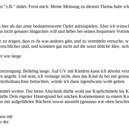
 "z.B." daher. Freut mich. Meine Meinung zu diesem Thema habe ich j
ich hier als das arme bedauernswerte Opfer aufzuspielen. Aber ich wünsc
 nicht genauer hingucken will und lieber bei seinen bequemen Vorurtei
u zeigen, dass es da was anderes gibt, und zu vermitteln versuche, wi
enschliches sind, und kommen gar nicht auf die sonst übliche Idee, sic
er wie lange
r Überzeugung: Beliebig lange. Auf GV mit Kindern kann ich absolut verz
 angeht. Und nein, ich verlange nicht, dass das Kind da bei mir gross
Runterholmaschine betrachten, würde ich dann irgendwann wohl gehen.
nsmittel werten. Der letzte Abschnitt dürfte wohl nur Kopfschütteln bis
ürfte Dein eigener Hintergrund bei solchen Kommentaren zu einem Kotz
von mir aufgeführten Büchern sowas aussieht (genauso wie oben beschr
hen mit
r der