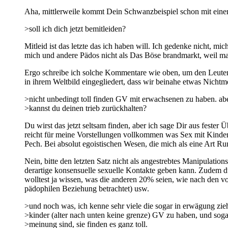
Aha, mittlerweile kommt Dein Schwanzbeispiel schon mit einem
>soll ich dich jetzt bemitleiden?
Mitleid ist das letzte das ich haben will. Ich gedenke nicht, m
mich und andere Pädos nicht als Das Böse brandmarkt, weil man
Ergo schreibe ich solche Kommentare wie oben, um den Leuten z
in ihrem Weltbild eingegliedert, dass wir beinahe etwas Nichtm
>nicht unbedingt toll finden GV mit erwachsenen zu haben. ab
>kannst du deinen trieb zurückhalten?
Du wirst das jetzt seltsam finden, aber ich sage Dir aus feste
reicht für meine Vorstellungen vollkommen was Sex mit Kindern
Pech. Bei absolut egoistischen Wesen, die mich als eine Art 
Nein, bitte den letzten Satz nicht als angestrebtes Manipulatio
derartige konsensuelle sexuelle Kontakte geben kann. Zudem d
wolltest ja wissen, was die anderen 20% seien, wie nach den 
pädophilen Beziehung betrachtet) usw.
>und noch was, ich kenne sehr viele die sogar in erwägung zie
>kinder (alter nach unten keine grenze) GV zu haben, und soga
>meinung sind, sie finden es ganz toll.