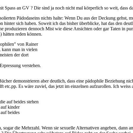
 mit Spass an GV ? Die sind ja noch nicht mal körperlich so weit, dass
 isolierten Pädodaseins nichts halte: Wenn Du aus der Deckung gehst, 
on hinter sich haben. Soweit ich das bisher überblicke, hat das den deu
he produzieren dennoch Mist wie diese Ansichten oder gar Taten in punc
) hätten reden können.
ophilen" von Rainer
kann man in vielen
eisten der dort
Erpressung verstehen.
ücher demonstrieren aber deutlich, dass eine pädophile Beziehung nich
etc.pp. Es wäre zuviel, das jetzt im einzelnen aufzurollen. Ich weiss a
 die auf beides stehen
 auf kinder
 auf beides
en, sogar die Mehrzahl. Wenn sie sexuelle Alternativen angeben, dann 