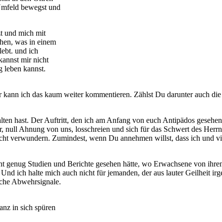
Umfeld bewegst und
zt und mich mit
ehen, was in einem
lebt. und ich
annst mir nicht
g leben kannst.
er kann ich das kaum weiter kommentieren. Zählst Du darunter auch die
lten hast. Der Auftritt, den ich am Anfang von euch Antipädos gesehen 
 null Ahnung von uns, losschreien und sich für das Schwert des Herrn h
nicht verwundern. Zumindest, wenn Du annehmen willst, dass ich und vi
ht genug Studien und Berichte gesehen hätte, wo Erwachsene von ihre
nd ich halte mich auch nicht für jemanden, der aus lauter Geilheit ir
iche Abwehrsignale.
nz in sich spüren