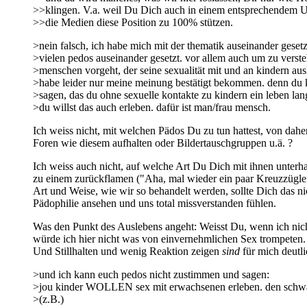
>>klingen. V.a. weil Du Dich auch in einem entsprechendem 
>>die Medien diese Position zu 100% stützen.
>nein falsch, ich habe mich mit der thematik auseinander geset
>vielen pedos auseinander gesetzt. vor allem auch um zu verst
>menschen vorgeht, der seine sexualität mit und an kindern aus
>habe leider nur meine meinung bestätigt bekommen. denn du k
>sagen, das du ohne sexuelle kontakte zu kindern ein leben lan
>du willst das auch erleben. dafür ist man/frau mensch.
Ich weiss nicht, mit welchen Pädos Du zu tun hattest, von dah
Foren wie diesem aufhalten oder Bildertauschgruppen u.ä. ?
Ich weiss auch nicht, auf welche Art Du Dich mit ihnen unterha
zu einem zurückflamen ("Aha, mal wieder ein paar Kreuzzügler,
Art und Weise, wie wir so behandelt werden, sollte Dich das 
Pädophilie ansehen und uns total missverstanden fühlen.
Was den Punkt des Auslebens angeht: Weisst Du, wenn ich nic
würde ich hier nicht was von einvernehmlichen Sex trompeten. U
Und Stillhalten und wenig Reaktion zeigen
sind
für mich deutl
>und ich kann euch pedos nicht zustimmen und sagen:
>jou kinder WOLLEN sex mit erwachsenen erleben. den schwa
>(z.B.)