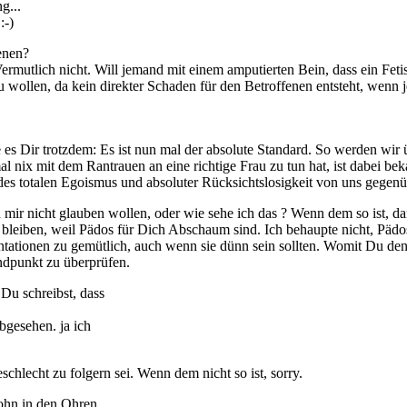
g...
:-)
ienen?
rmutlich nicht. Will jemand mit einem amputierten Bein, dass ein Fetis
u wollen, da kein direkter Schaden für den Betroffenen entsteht, wenn j
es Dir trotzdem: Es ist nun mal der absolute Standard. So werden wir übe
al nix mit dem Rantrauen an eine richtige Frau zu tun hat, ist dabei b
es totalen Egoismus und absoluter Rücksichtslosigkeit von uns gegenüb
 Du mir nicht glauben wollen, oder wie sehe ich das ? Wenn dem so ist, d
 bleiben, weil Pädos für Dich Abschaum sind. Ich behaupte nicht, Pädos 
entationen zu gemütlich, auch wenn sie dünn sein sollten. Womit Du d
andpunkt zu überprüfen.
Du schreibst, dass
bgesehen. ja ich
chlecht zu folgern sei. Wenn dem nicht so ist, sorry.
Hohn in den Ohren