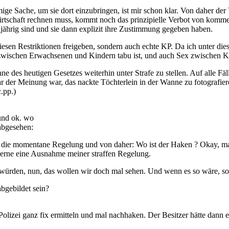
mige Sache, um sie dort einzubringen, ist mir schon klar. Von daher der
irtschaft rechnen muss, kommt noch das prinzipielle Verbot von komm
lljährig sind und sie dann explizit ihre Zustimmung gegeben haben.
esen Restriktionen freigeben, sondern auch echte KP. Da ich unter die
zwischen Erwachsenen und Kindern tabu ist, und auch Sex zwischen Kind
e des heutigen Gesetzes weiterhin unter Strafe zu stellen. Auf alle Fäl
 der Meinung war, das nackte Töchterlein in der Wanne zu fotografier
.pp.)
 und ok. wo
abgesehen:
 als die momentane Regelung und von daher: Wo ist der Haken ? Okay, ma
gerne eine Ausnahme meiner straffen Regelung.
würden, nun, das wollen wir doch mal sehen. Und wenn es so wäre, soll
bgebildet sein?
Polizei ganz fix ermitteln und mal nachhaken. Der Besitzer hätte dann e