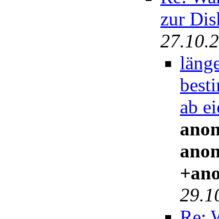
zur Dis
27.10.
länge
besti
ab ei
anon
anon
+ano
29.1
Re: 