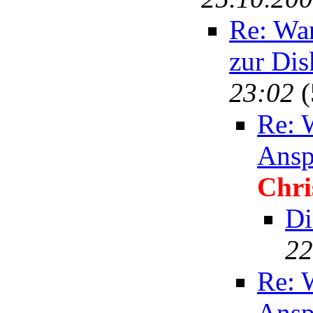
Re: War
zur Dis
23:02
(
Re: 
Ansp
Chri
Di
22
Re: 
Ansp