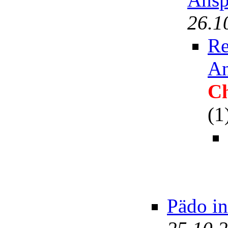
26.1
Re
An
Ch
(1
Pädo in