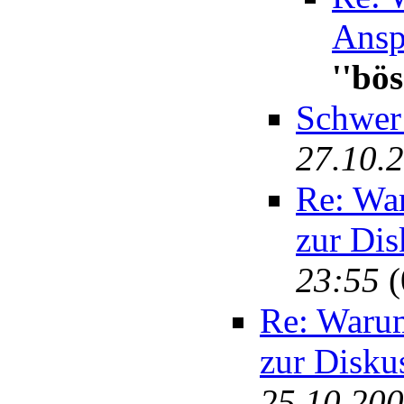
Ansp
''bö
Schwer 
27.10.
Re: War
zur Dis
23:55
(
Re: Warum
zur Disku
25.10.200